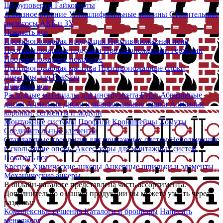
Шуруповерты
Гайковерты
Алмазное бурение
Углошлифовальные машины
Строительные
пылесосы
АКБ и ЗУ
Показать все
Противопожарная продукция
Противопожарная пена
Противопожарные подушки
Противопожарный герметик
Противопожарное покрытие
Противопожарная мастика
Противопожарные блоки
Дозаторы для FireStop
Показать все
Расходные материалы для инструмента
Буры
Абразивные
диски
Алмазные диски и шлифовальные чашки
Алмазные
коронки, сегменты и модули
Монтажные системы
Профили
Кронштейны
Хомуты
Соединительные элементы
Стандартные крепления для монтажных систем
Неподвижные
и скользящие опоры
Аксессуары для монтажных систем
Показать все
Крепеж
Химические анкеры
Анкерные шпильки и элементы
Механические анкеры
В онлайн-каталоге представлена часть ассортимента.
Дополнительно о нашей продукции вы можете узнать через
разделы:
Комплексные решения
Каталоги и брошюры
Написать
менеджеру