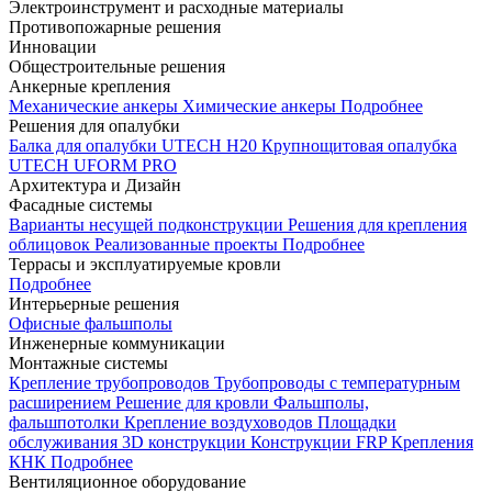
Электроинструмент и расходные материалы
Противопожарные решения
Инновации
Общестроительные решения
Анкерные крепления
Механические анкеры
Химические анкеры
Подробнее
Решения для опалубки
Балка для опалубки UTECH H20
Крупнощитовая опалубка
UTECH UFORM PRO
Архитектура и Дизайн
Фасадные системы
Варианты несущей подконструкции
Решения для крепления
облицовок
Реализованные проекты
Подробнее
Террасы и эксплуатируемые кровли
Подробнее
Интерьерные решения
Офисные фальшполы
Инженерные коммуникации
Монтажные системы
Крепление трубопроводов
Трубопроводы с температурным
расширением
Решение для кровли
Фальшполы,
фальшпотолки
Крепление воздуховодов
Площадки
обслуживания
3D конструкции
Конструкции FRP
Крепления
КНК
Подробнее
Вентиляционное оборудование