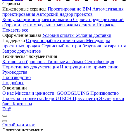
Сервисы
Инженерные сервисы
Проектирование
BIM
Автоматизация
проектирования
Авторский надзор проектов
Консультации по проектированию
Сервис предварительной
сборки и резки модульных монтажных систем
Покраска
Показать все
Оформление заказа
Условия оплаты
Условия доставки
Поддержка
Отдел по работе с клиентами
Менеджеры
проектных продаж
Сервисный центр и безусловная гарантия
Запрос документов
Техническая документация
Каталоги и брошюры
Типовые альбомы
Сертификация
Нормативная документация
Инструкции по применению
Руководства
Производство
Подробнее
О компании
О нас
Миссия и ценности. GOODGLUING
Производство
Проекты и объекты
Люди UTECH
Пресс-центр
Экспертный
блог
Контакты
Ещё
Онлайн-каталог
Электроинструмент