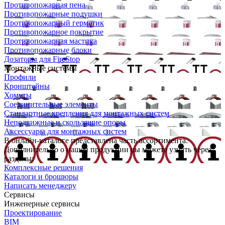
Противопожарная пена
Противопожарные подушки
Противопожарный герметик
Противопожарное покрытие
Противопожарная мастика
Противопожарные блоки
Дозаторы для FireStop
Монтажные системы
Профили
Кронштейны
Хомуты
Соединительные элементы
Стандартные крепления для монтажных систем
Неподвижные и скользящие опоры
Аксессуары для монтажных систем
В онлайн-каталоге представлена часть ассортимента.
Дополнительно о нашей продукции вы можете узнать через
разделы:
Комплексные решения
Каталоги и брошюры
Написать менеджеру
Сервисы
Инженерные сервисы
Проектирование
BIM