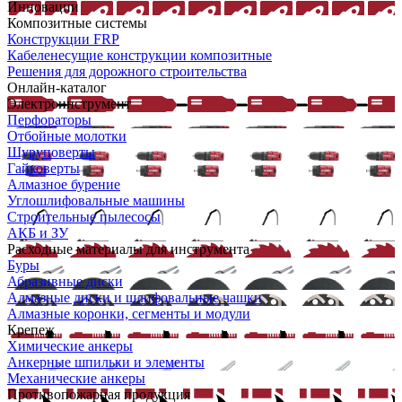
Инновации
Композитные системы
Конструкции FRP
Кабеленесущие конструкции композитные
Решения для дорожного строительства
Онлайн-каталог
Электроинструмент
Перфораторы
Отбойные молотки
Шуруповерты
Гайковерты
Алмазное бурение
Углошлифовальные машины
Строительные пылесосы
АКБ и ЗУ
Расходные материалы для инструмента
Буры
Абразивные диски
Алмазные диски и шлифовальные чашки
Алмазные коронки, сегменты и модули
Крепеж
Химические анкеры
Анкерные шпильки и элементы
Механические анкеры
Противопожарная продукция