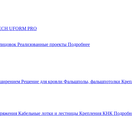
UTECH UFORM PRO
блицовок
Реализованные проекты
Подробнее
сширением
Решение для кровли
Фальшполы, фальшпотолки
Креп
апряжения
Кабельные лотки и лестницы
Крепления КНК
Подробн