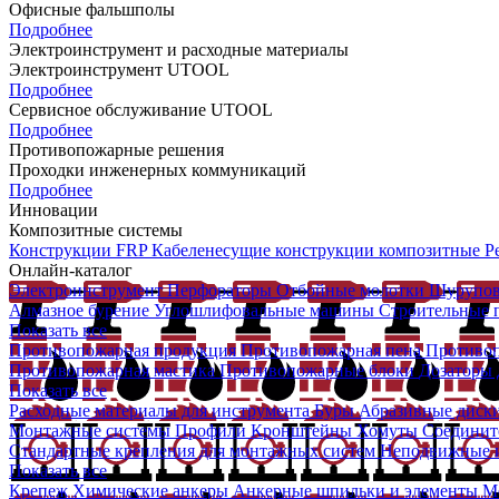
Офисные фальшполы
Подробнее
Электроинструмент и расходные материалы
Электроинструмент UTOOL
Подробнее
Сервисное обслуживание UTOOL
Подробнее
Противопожарные решения
Проходки инженерных коммуникаций
Подробнее
Инновации
Композитные системы
Конструкции FRP
Кабеленесущие конструкции композитные
Р
Онлайн-каталог
Электроинструмент
Перфораторы
Отбойные молотки
Шурупо
Алмазное бурение
Углошлифовальные машины
Строительные
Показать все
Противопожарная продукция
Противопожарная пена
Противо
Противопожарная мастика
Противопожарные блоки
Дозаторы д
Показать все
Расходные материалы для инструмента
Буры
Абразивные диск
Монтажные системы
Профили
Кронштейны
Хомуты
Соединит
Стандартные крепления для монтажных систем
Неподвижные и
Показать все
Крепеж
Химические анкеры
Анкерные шпильки и элементы
М