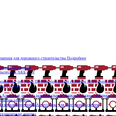
ешения для дорожного строительства
Подробнее
верты
Гайковерты
 пылесосы
АКБ и ЗУ
пожарные подушки
Противопожарный герметик
Противопожарн
ля FireStop
и
Алмазные диски и шлифовальные чашки
Алмазные коронки, с
ельные элементы
 скользящие опоры
Аксессуары для монтажных систем
еханические анкеры