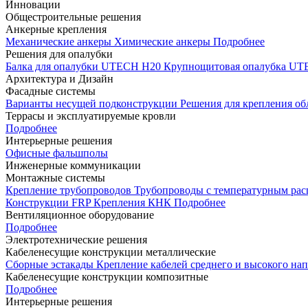
Инновации
Общестроительные решения
Анкерные крепления
Механические анкеры
Химические анкеры
Подробнее
Решения для опалубки
Балка для опалубки UTECH H20
Крупнощитовая опалубка 
Архитектура и Дизайн
Фасадные системы
Варианты несущей подконструкции
Решения для крепления о
Террасы и эксплуатируемые кровли
Подробнее
Интерьерные решения
Офисные фальшполы
Инженерные коммуникации
Монтажные системы
Крепление трубопроводов
Трубопроводы с температурным ра
Конструкции FRP
Крепления КНК
Подробнее
Вентиляционное оборудование
Подробнее
Электротехнические решения
Кабеленесущие конструкции металлические
Сборные эстакады
Крепление кабелей среднего и высокого н
Кабеленесущие конструкции композитные
Подробнее
Интерьерные решения