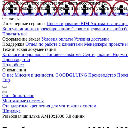
В онлайн-каталоге представлена часть ассортимента.
Дополнительно о нашей продукции вы можете узнать через раз
Комплексные решения
Каталоги и брошюры
Написать менедж
Сервисы
Инженерные сервисы
Проектирование
BIM
Автоматизация пр
Консультации по проектированию
Сервис предварительной сб
Показать все
Оформление заказа
Условия оплаты
Условия доставки
Поддержка
Отдел по работе с клиентами
Менеджеры проектны
Техническая документация
Каталоги и брошюры
Типовые альбомы
Сертификация
Нормат
Производство
Подробнее
О компании
О нас
Миссия и ценности. GOODGLUING
Производство
Прое
Ещё
Онлайн-каталог
Монтажные системы
Стандартные крепления для монтажных систем
Шпилька
Резьбовая шпилька AM10x1000 5.8 оцинк