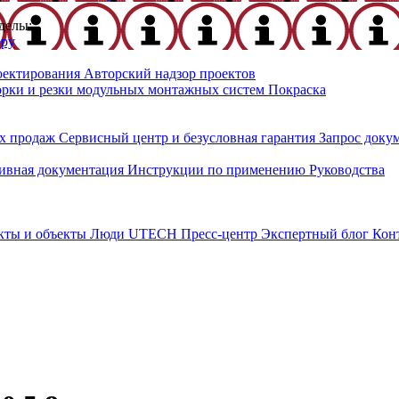
делы:
еру
оектирования
Авторский надзор проектов
орки и резки модульных монтажных систем
Покраска
х продаж
Сервисный центр и безусловная гарантия
Запрос доку
ивная документация
Инструкции по применению
Руководства
кты и объекты
Люди UTECH
Пресс-центр
Экспертный блог
Кон