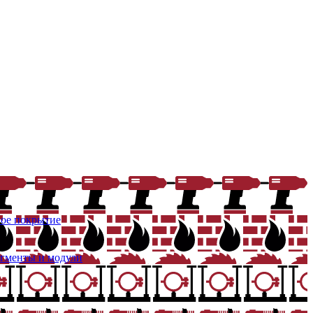
ое покрытие
егменты и модули