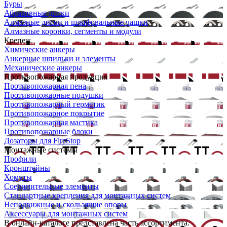
Буры
Абразивные диски
Алмазные диски и шлифовальные чашки
Алмазные коронки, сегменты и модули
Крепеж
Химические анкеры
Анкерные шпильки и элементы
Механические анкеры
Противопожарная продукция
Противопожарная пена
Противопожарные подушки
Противопожарный герметик
Противопожарное покрытие
Противопожарная мастика
Противопожарные блоки
Дозаторы для FireStop
Монтажные системы
Профили
Кронштейны
Хомуты
Соединительные элементы
Стандартные крепления для монтажных систем
Неподвижные и скользящие опоры
Аксессуары для монтажных систем
В онлайн-каталоге представлена часть ассортимента.