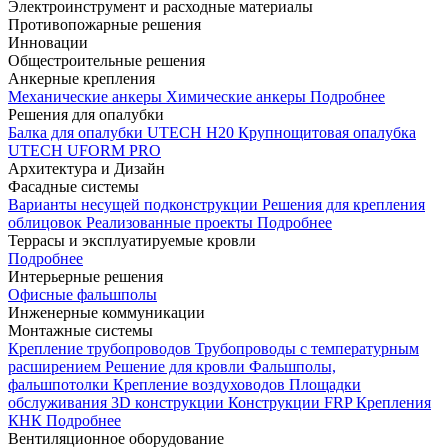
Электроинструмент и расходные материалы
Противопожарные решения
Инновации
Общестроительные решения
Анкерные крепления
Механические анкеры
Химические анкеры
Подробнее
Решения для опалубки
Балка для опалубки UTECH H20
Крупнощитовая опалубка
UTECH UFORM PRO
Архитектура и Дизайн
Фасадные системы
Варианты несущей подконструкции
Решения для крепления
облицовок
Реализованные проекты
Подробнее
Террасы и эксплуатируемые кровли
Подробнее
Интерьерные решения
Офисные фальшполы
Инженерные коммуникации
Монтажные системы
Крепление трубопроводов
Трубопроводы с температурным
расширением
Решение для кровли
Фальшполы,
фальшпотолки
Крепление воздуховодов
Площадки
обслуживания
3D конструкции
Конструкции FRP
Крепления
КНК
Подробнее
Вентиляционное оборудование