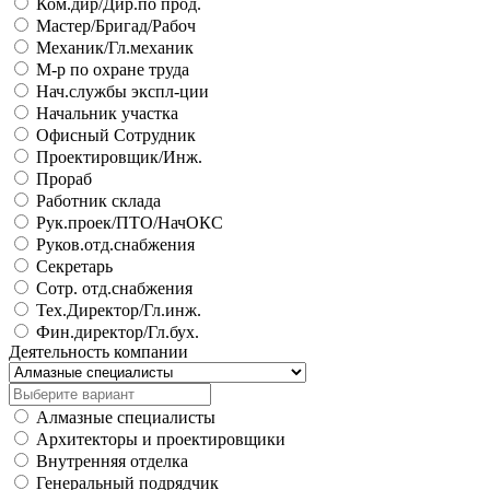
Ком.дир/Дир.по прод.
Мастер/Бригад/Рабоч
Механик/Гл.механик
М-р по охране труда
Нач.службы экспл-ции
Начальник участка
Офисный Сотрудник
Проектировщик/Инж.
Прораб
Работник склада
Рук.проек/ПТО/НачОКС
Руков.отд.снабжения
Секретарь
Сотр. отд.снабжения
Тех.Директор/Гл.инж.
Фин.директор/Гл.бух.
Деятельность компании
Алмазные специалисты
Архитекторы и проектировщики
Внутренняя отделка
Генеральный подрядчик