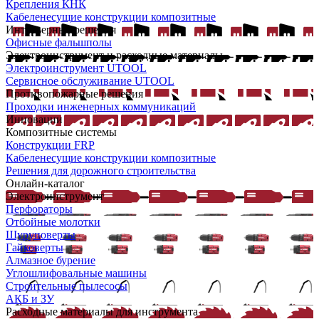
Крепления КНК
Кабеленесущие конструкции композитные
Интерьерные решения
Офисные фальшполы
Электроинструмент и расходные материалы
Электроинструмент UTOOL
Сервисное обслуживание UTOOL
Противопожарные решения
Проходки инженерных коммуникаций
Инновации
Композитные системы
Конструкции FRP
Кабеленесущие конструкции композитные
Решения для дорожного строительства
Онлайн-каталог
Электроинструмент
Перфораторы
Отбойные молотки
Шуруповерты
Гайковерты
Алмазное бурение
Углошлифовальные машины
Строительные пылесосы
АКБ и ЗУ
Расходные материалы для инструмента