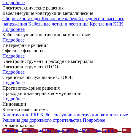
Подробнее
Электротехнические решения
Кабеленесущие конструкции металлические
Сборные эстакады
Крепление кабелей среднего и высокого
напряжения
Кабельные лотки и лестницы
Крепления КНК
Подробнее
Кабеленесущие конструкции композитные
Подробнее
Интерьерные решения
Офисные фальшполы
Подробнее
Электроинструмент и расходные материалы
Электроинструмент UTOOL
Подробнее
Сервисное обслуживание UTOOL
Подробнее
Противопожарные решения
Проходки инженерных коммуникаций
Подробнее
Инновации
Композитные системы
Конструкции FRP
Кабеленесущие конструкции композитные
Решения для дорожного строительства
Подробнее
Онлайн-каталог
Электроинструмент
Перфораторы
Отбойные молотки