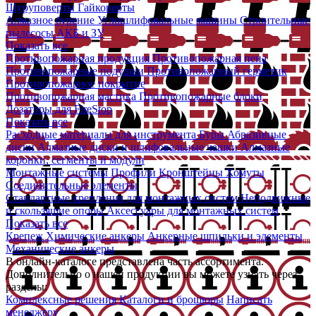
Шуруповерты
Гайковерты
Алмазное бурение
Углошлифовальные машины
Строительные
пылесосы
АКБ и ЗУ
Показать все
Противопожарная продукция
Противопожарная пена
Противопожарные подушки
Противопожарный герметик
Противопожарное покрытие
Противопожарная мастика
Противопожарные блоки
Дозаторы для FireStop
Показать все
Расходные материалы для инструмента
Буры
Абразивные
диски
Алмазные диски и шлифовальные чашки
Алмазные
коронки, сегменты и модули
Монтажные системы
Профили
Кронштейны
Хомуты
Соединительные элементы
Стандартные крепления для монтажных систем
Неподвижные
и скользящие опоры
Аксессуары для монтажных систем
Показать все
Крепеж
Химические анкеры
Анкерные шпильки и элементы
Механические анкеры
В онлайн-каталоге представлена часть ассортимента.
Дополнительно о нашей продукции вы можете узнать через
разделы:
Комплексные решения
Каталоги и брошюры
Написать
менеджеру