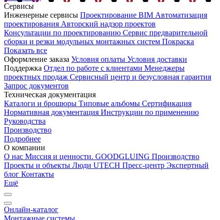
Сервисы
Инженерные сервисы
Проектирование
BIM
Автоматизация
проектирования
Авторский надзор проектов
Консультации по проектированию
Сервис предварительной
сборки и резки модульных монтажных систем
Покраска
Показать все
Оформление заказа
Условия оплаты
Условия доставки
Поддержка
Отдел по работе с клиентами
Менеджеры
проектных продаж
Сервисный центр и безусловная гарантия
Запрос документов
Техническая документация
Каталоги и брошюры
Типовые альбомы
Сертификация
Нормативная документация
Инструкции по применению
Руководства
Производство
Подробнее
О компании
О нас
Миссия и ценности. GOODGLUING
Производство
Проекты и объекты
Люди UTECH
Пресс-центр
Экспертный
блог
Контакты
Ещё
Онлайн-каталог
Монтажные системы