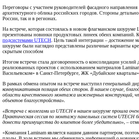
Переговоры с участием руководителей фасадного направления
архитектурного облика российских городов. Стороны детальн
России, так и в регионах.
На встрече, которая состоялась в новом флагманском шоуруме
презентованы новинки продуктовых линеек обеих компаний. 
подсистемами UTECH
. Цель такой интеграции – достижение 
шоуруме были наглядно представлены различные варианты кр
скрытым способом
Итогом встречи стала договоренность о консолидации усилий
реализованных проектов с использованием материалов Lamina
Васильевском» в Санкт-Петербурге, ЖК «Дубайские кварталы» 
В рамках обмена опытом на встрече выступил генеральный ди
коммуникативная позиция обеих сторон. В нашем случае, благ
области качественного монтажа инженерных конструкций, чт
объектов благоустройства».
«Встреча с коллегами из UTECH в нашем шоуруме прошла очен
Практическая сессия по монтажу панельных систем UTECH б
донести преимущества до клиентов более убедительно»
, – от
«Компания Laminam является нашим давним партнером, поэтому
плоды. В ходе встречи мы обменялись информацией о новинка