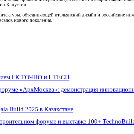
он Капустин.
хитектуры, объединяющей итальянский дизайн и российские инж
асадов нового поколения.
ашением ГК ТОЧНО и UTECH
руме «АрхМосква»: демонстрация инновационны
a Build 2025 в Казахстане
роительном форуме и выставке 100+ TechnoBuil