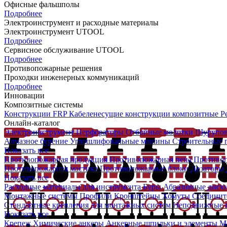
Офисные фальшполы
Подробнее
Электроинструмент и расходные материалы
Электроинструмент UTOOL
Подробнее
Сервисное обслуживание UTOOL
Подробнее
Противопожарные решения
Проходки инженерных коммуникаций
Подробнее
Инновации
Композитные системы
Конструкции FRP
Кабеленесущие конструкции композитные
Р
Онлайн-каталог
Электроинструмент
Перфораторы
Отбойные молотки
Шурупо
Алмазное бурение
Углошлифовальные машины
Строительные
Показать все
Противопожарная продукция
Противопожарная пена
Противо
Противопожарная мастика
Противопожарные блоки
Дозаторы д
Показать все
Расходные материалы для инструмента
Буры
Абразивные диск
Монтажные системы
Профили
Кронштейны
Хомуты
Соединит
Стандартные крепления для монтажных систем
Неподвижные и
Показать все
Крепеж
Химические анкеры
Анкерные шпильки и элементы
М