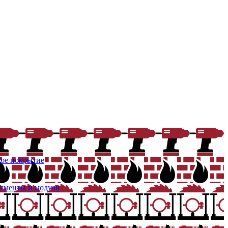
ое покрытие
егменты и модули