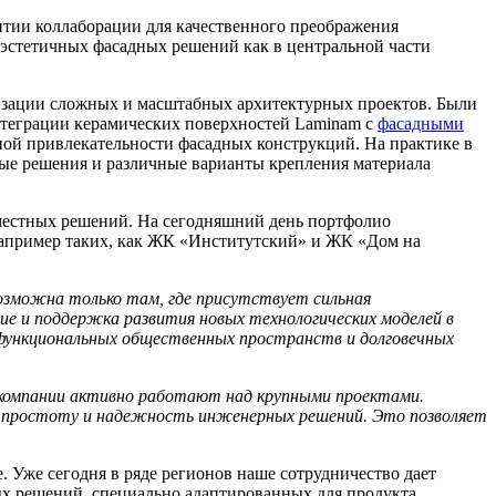
итии коллаборации для качественного преображения
 эстетичных фасадных решений как в центральной части
лизации сложных и масштабных архитектурных проектов. Были
нтеграции керамических поверхностей Laminam с
фасадными
ной привлекательности фасадных конструкций. На практике в
ые решения и различные варианты крепления материала
вместных решений. На сегодняшний день портфолио
например таких, как ЖК «Институтский» и ЖК «Дом на
озможна только там, где присутствует сильная
ие и поддержка развития новых технологических моделей в
функциональных общественных пространств и долговечных
 компании активно работают над крупными проектами.
 простоту и надежность инженерных решений. Это позволяет
 Уже сегодня в ряде регионов наше сотрудничество дает
ых решений, специально адаптированных для продукта