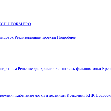
UTECH UFORM PRO
блицовок
Реализованные проекты
Подробнее
сширением
Решение для кровли
Фальшполы, фальшпотолки
Креп
апряжения
Кабельные лотки и лестницы
Крепления КНК
Подробн