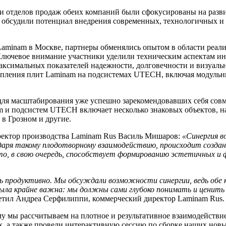
 и отделов продаж обеих компаний были сфокусированы на разв
о обсудили потенциал внедрения современных, технологичных и
 Laminam в Москве, партнеры обменялись опытом в области реа
Ключевое внимание участники уделили техническим аспектам и
максимальных показателей надежности, долговечности и визуаль
епления плит Laminam на подсистемах UTECH, включая модульн
 для масштабирования уже успешно зарекомендовавших себя со
m и подсистем UTECH включает несколько знаковых объектов, 
в Грозном и другие.
ректор производства Laminam Rus Василь Мишаров:
«Синергия в
одаря такому плодотворному взаимодействию, происходит создан
о, в свою очередь, способствует формированию эстетичных и 
ь продуктивно. Мы обсуждали возможности синергии, ведь обе
ыла крайне важна: мы должны сами глубоко понимать и ценить
метил Андреа Серфилиппи, коммерческий директор Laminam Rus.
 мы рассчитываем на плотное и результативное взаимодействие.
х, а также провели интерактивную сессию по сборке наших нов