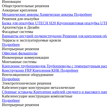
Инновации
Общестроительные решения
Анкерные крепления
Механические анкеры
Химические анкеры
Подробнее
Решения для опалубки
Балка для опалубки UTECH H20
Крупнощитовая опалубка 
Архитектура и Дизайн
Фасадные системы
Варианты несущей подконструкции
Решения для крепления о
Террасы и эксплуатируемые кровли
Подробнее
Интерьерные решения
Офисные фальшполы
Инженерные коммуникации
Монтажные системы
Крепление трубопроводов
Трубопроводы с температурным ра
Конструкции FRP
Крепления КНК
Подробнее
Вентиляционное оборудование
Подробнее
Электротехнические решения
Кабеленесущие конструкции металлические
Сборные эстакады
Крепление кабелей среднего и высокого н
Кабеленесущие конструкции композитные
Подробнее
Интерьерные решения