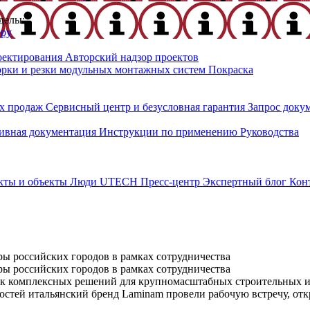
делы:
еру
оектирования
Авторский надзор проектов
орки и резки модульных монтажных систем
Покраска
х продаж
Сервисный центр и безусловная гарантия
Запрос доку
ивная документация
Инструкции по применению
Руководства
кты и объекты
Люди UTECH
Пресс-центр
Экспертный блог
Кон
ы российских городов в рамках сотрудничества
ы российских городов в рамках сотрудничества
ик комплексных решений для крупномасштабных строительных
стей итальянский бренд Laminam провели рабочую встречу, от