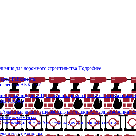
ешения для дорожного строительства
Подробнее
верты
Гайковерты
 пылесосы
АКБ и ЗУ
пожарные подушки
Противопожарный герметик
Противопожарн
ля FireStop
и
Алмазные диски и шлифовальные чашки
Алмазные коронки, с
ельные элементы
 скользящие опоры
Аксессуары для монтажных систем
еханические анкеры