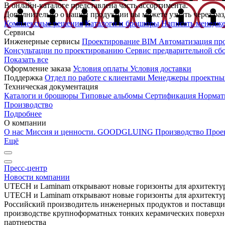
В онлайн-каталоге представлена часть ассортимента.
Дополнительно о нашей продукции вы можете узнать через раз
Комплексные решения
Каталоги и брошюры
Написать менедж
Сервисы
Инженерные сервисы
Проектирование
BIM
Автоматизация пр
Консультации по проектированию
Сервис предварительной сб
Показать все
Оформление заказа
Условия оплаты
Условия доставки
Поддержка
Отдел по работе с клиентами
Менеджеры проектны
Техническая документация
Каталоги и брошюры
Типовые альбомы
Сертификация
Нормат
Производство
Подробнее
О компании
О нас
Миссия и ценности. GOODGLUING
Производство
Прое
Ещё
Пресс-центр
Новости компании
UTECH и Laminam открывают новые горизонты для архитектур
UTECH и Laminam открывают новые горизонты для архитектур
Российский производитель инженерных продуктов и поставщ
производстве крупноформатных тонких керамических поверхно
партнерства