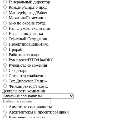
Генеральный директор
Ком.дир/Дир.по прод.
Мастер/Бригад/Рабоч
Механик/Гл.механик
М-р по охране труда
Нач.службы экспл-ции
Начальник участка
Офисный Сотрудник
Проектировщик/Инж.
Прораб
Работник склада
Рук.проек/ПТО/НачОКС
Руков.отд.снабжения
Секретарь
Сотр. отд.снабжения
Тех.Директор/Гл.инж.
Фин.директор/Гл.бух.
Деятельность компании
Алмазные специалисты
Архитекторы и проектировщики
Внутренняя отделка