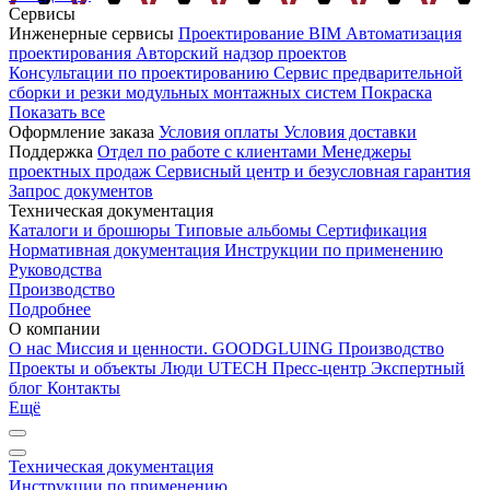
Сервисы
Инженерные сервисы
Проектирование
BIM
Автоматизация
проектирования
Авторский надзор проектов
Консультации по проектированию
Сервис предварительной
сборки и резки модульных монтажных систем
Покраска
Показать все
Оформление заказа
Условия оплаты
Условия доставки
Поддержка
Отдел по работе с клиентами
Менеджеры
проектных продаж
Сервисный центр и безусловная гарантия
Запрос документов
Техническая документация
Каталоги и брошюры
Типовые альбомы
Сертификация
Нормативная документация
Инструкции по применению
Руководства
Производство
Подробнее
О компании
О нас
Миссия и ценности. GOODGLUING
Производство
Проекты и объекты
Люди UTECH
Пресс-центр
Экспертный
блог
Контакты
Ещё
Техническая документация
Инструкции по применению