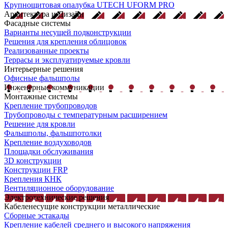
Крупнощитовая опалубка UTECH UFORM PRO
Архитектура и Дизайн
Фасадные системы
Варианты несущей подконструкции
Решения для крепления облицовок
Реализованные проекты
Террасы и эксплуатируемые кровли
Интерьерные решения
Офисные фальшполы
Инженерные коммуникации
Монтажные системы
Крепление трубопроводов
Трубопроводы с температурным расширением
Решение для кровли
Фальшполы, фальшпотолки
Крепление воздуховодов
Площадки обслуживания
3D конструкции
Конструкции FRP
Крепления КНК
Вентиляционное оборудование
Электротехнические решения
Кабеленесущие конструкции металлические
Сборные эстакады
Крепление кабелей среднего и высокого напряжения