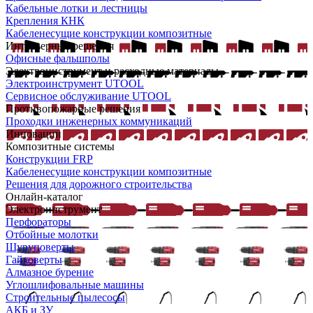
Кабельные лотки и лестницы
Крепления КНК
Кабеленесущие конструкции композитные
Интерьерные решения
Офисные фальшполы
Электроинструмент и расходные материалы
Электроинструмент UTOOL
Сервисное обслуживание UTOOL
Противопожарные решения
Проходки инженерных коммуникаций
Инновации
Композитные системы
Конструкции FRP
Кабеленесущие конструкции композитные
Решения для дорожного строительства
Онлайн-каталог
Электроинструмент
Перфораторы
Отбойные молотки
Шуруповерты
Гайковерты
Алмазное бурение
Углошлифовальные машины
Строительные пылесосы
АКБ и ЗУ