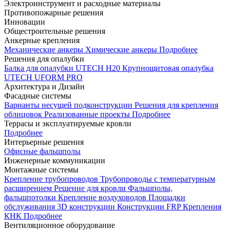
Электроинструмент и расходные материалы
Противопожарные решения
Инновации
Общестроительные решения
Анкерные крепления
Механические анкеры
Химические анкеры
Подробнее
Решения для опалубки
Балка для опалубки UTECH H20
Крупнощитовая опалубка
UTECH UFORM PRO
Архитектура и Дизайн
Фасадные системы
Варианты несущей подконструкции
Решения для крепления
облицовок
Реализованные проекты
Подробнее
Террасы и эксплуатируемые кровли
Подробнее
Интерьерные решения
Офисные фальшполы
Инженерные коммуникации
Монтажные системы
Крепление трубопроводов
Трубопроводы с температурным
расширением
Решение для кровли
Фальшполы,
фальшпотолки
Крепление воздуховодов
Площадки
обслуживания
3D конструкции
Конструкции FRP
Крепления
КНК
Подробнее
Вентиляционное оборудование