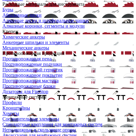
Расходные материалы для инструмента
Буры
Абразивные диски
Алмазные диски и шлифовальные чашки
Алмазные коронки, сегменты и модули
Крепеж
Химические анкеры
Анкерные шпильки и элементы
Механические анкеры
Противопожарная продукция
Противопожарная пена
Противопожарные подушки
Противопожарный герметик
Противопожарное покрытие
Противопожарная мастика
Противопожарные блоки
Дозаторы для FireStop
Монтажные системы
Профили
Кронштейны
Хомуты
Соединительные элементы
Стандартные крепления для монтажных систем
Неподвижные и скользящие опоры
Аксессуары для монтажных систем