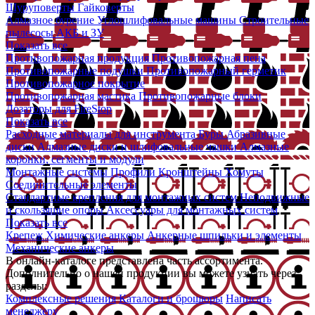
Шуруповерты
Гайковерты
Алмазное бурение
Углошлифовальные машины
Строительные
пылесосы
АКБ и ЗУ
Показать все
Противопожарная продукция
Противопожарная пена
Противопожарные подушки
Противопожарный герметик
Противопожарное покрытие
Противопожарная мастика
Противопожарные блоки
Дозаторы для FireStop
Показать все
Расходные материалы для инструмента
Буры
Абразивные
диски
Алмазные диски и шлифовальные чашки
Алмазные
коронки, сегменты и модули
Монтажные системы
Профили
Кронштейны
Хомуты
Соединительные элементы
Стандартные крепления для монтажных систем
Неподвижные
и скользящие опоры
Аксессуары для монтажных систем
Показать все
Крепеж
Химические анкеры
Анкерные шпильки и элементы
Механические анкеры
В онлайн-каталоге представлена часть ассортимента.
Дополнительно о нашей продукции вы можете узнать через
разделы:
Комплексные решения
Каталоги и брошюры
Написать
менеджеру