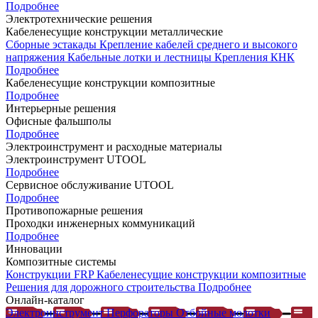
Подробнее
Электротехнические решения
Кабеленесущие конструкции металлические
Сборные эстакады
Крепление кабелей среднего и высокого
напряжения
Кабельные лотки и лестницы
Крепления КНК
Подробнее
Кабеленесущие конструкции композитные
Подробнее
Интерьерные решения
Офисные фальшполы
Подробнее
Электроинструмент и расходные материалы
Электроинструмент UTOOL
Подробнее
Сервисное обслуживание UTOOL
Подробнее
Противопожарные решения
Проходки инженерных коммуникаций
Подробнее
Инновации
Композитные системы
Конструкции FRP
Кабеленесущие конструкции композитные
Решения для дорожного строительства
Подробнее
Онлайн-каталог
Электроинструмент
Перфораторы
Отбойные молотки