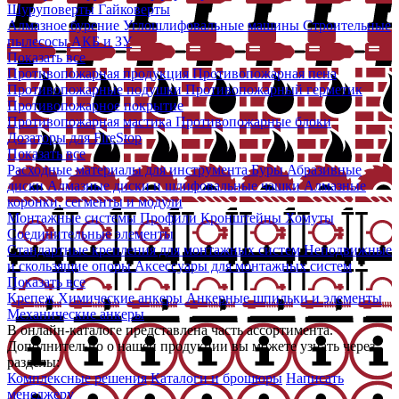
Шуруповерты
Гайковерты
Алмазное бурение
Углошлифовальные машины
Строительные
пылесосы
АКБ и ЗУ
Показать все
Противопожарная продукция
Противопожарная пена
Противопожарные подушки
Противопожарный герметик
Противопожарное покрытие
Противопожарная мастика
Противопожарные блоки
Дозаторы для FireStop
Показать все
Расходные материалы для инструмента
Буры
Абразивные
диски
Алмазные диски и шлифовальные чашки
Алмазные
коронки, сегменты и модули
Монтажные системы
Профили
Кронштейны
Хомуты
Соединительные элементы
Стандартные крепления для монтажных систем
Неподвижные
и скользящие опоры
Аксессуары для монтажных систем
Показать все
Крепеж
Химические анкеры
Анкерные шпильки и элементы
Механические анкеры
В онлайн-каталоге представлена часть ассортимента.
Дополнительно о нашей продукции вы можете узнать через
разделы:
Комплексные решения
Каталоги и брошюры
Написать
менеджеру