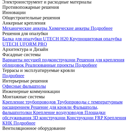
Электроинструмент и расходные материалы
Противопожарные решения
Инновации
Общестроительные решения
Анкерные крепления
Механические анкеры
Химические анкеры
Подробнее
Решения для опалубки
Балка для опалубки UTECH H20
Крупнощитовая опалубка
UTECH UFORM PRO
Архитектура и Дизайн
Фасадные системы
Варианты несущей подконструкции
Решения для крепления
облицовок
Реализованные проекты
Подробнее
Террасы и эксплуатируемые кровли
Подробнее
Интерьерные решения
Офисные фальшполы
Инженерные коммуникации
Монтажные системы
Крепление трубопроводов
Трубопроводы с температурным
расширением
Решение для кровли
Фальшполы,
фальшпотолки
Крепление воздуховодов
Площадки
обслуживания
3D конструкции
Конструкции FRP
Крепления
КНК
Подробнее
Вентиляционное оборудование