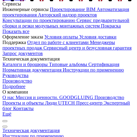
Сервисы
Инженерные сервисы
Проектирование
BIM
Автоматизация
проектирования
Авторский надзор проектов
Консультации по проектированию
Сервис предварительной
сборки и резки модульных монтажных систем
Покраска
Показать все
Оформление заказа
Условия оплаты
Условия доставки
Поддержка
Отдел по работе с клиентами
Менеджеры
проектных продаж
Сервисный центр и безусловная гарантия
Запрос документов
Техническая документация
Каталоги и брошюры
Типовые альбомы
Сертификация
Нормативная документация
Инструкции по применению
Руководства
Производство
Подробнее
О компании
О нас
Миссия и ценности. GOODGLUING
Производство
Проекты и объекты
Люди UTECH
Пресс-центр
Экспертный
блог
Контакты
Ещё
Техническая документация
Инструкции по применению