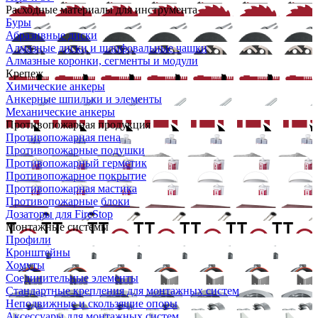
Расходные материалы для инструмента
Буры
Абразивные диски
Алмазные диски и шлифовальные чашки
Алмазные коронки, сегменты и модули
Крепеж
Химические анкеры
Анкерные шпильки и элементы
Механические анкеры
Противопожарная продукция
Противопожарная пена
Противопожарные подушки
Противопожарный герметик
Противопожарное покрытие
Противопожарная мастика
Противопожарные блоки
Дозаторы для FireStop
Монтажные системы
Профили
Кронштейны
Хомуты
Соединительные элементы
Стандартные крепления для монтажных систем
Неподвижные и скользящие опоры
Аксессуары для монтажных систем