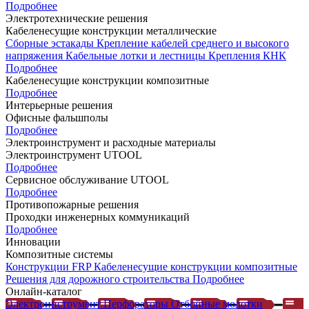
Подробнее
Электротехнические решения
Кабеленесущие конструкции металлические
Сборные эстакады
Крепление кабелей среднего и высокого
напряжения
Кабельные лотки и лестницы
Крепления КНК
Подробнее
Кабеленесущие конструкции композитные
Подробнее
Интерьерные решения
Офисные фальшполы
Подробнее
Электроинструмент и расходные материалы
Электроинструмент UTOOL
Подробнее
Сервисное обслуживание UTOOL
Подробнее
Противопожарные решения
Проходки инженерных коммуникаций
Подробнее
Инновации
Композитные системы
Конструкции FRP
Кабеленесущие конструкции композитные
Решения для дорожного строительства
Подробнее
Онлайн-каталог
Электроинструмент
Перфораторы
Отбойные молотки