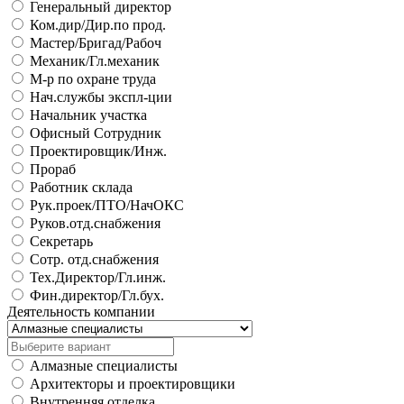
Генеральный директор
Ком.дир/Дир.по прод.
Мастер/Бригад/Рабоч
Механик/Гл.механик
М-р по охране труда
Нач.службы экспл-ции
Начальник участка
Офисный Сотрудник
Проектировщик/Инж.
Прораб
Работник склада
Рук.проек/ПТО/НачОКС
Руков.отд.снабжения
Секретарь
Сотр. отд.снабжения
Тех.Директор/Гл.инж.
Фин.директор/Гл.бух.
Деятельность компании
Алмазные специалисты
Архитекторы и проектировщики
Внутренняя отделка