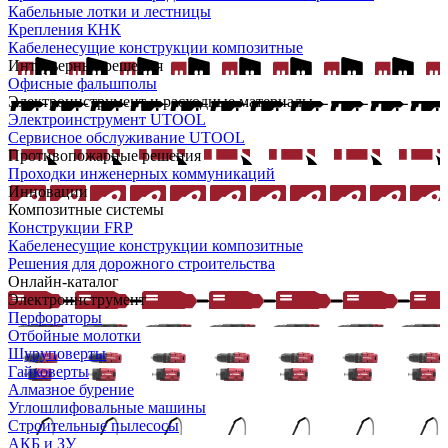
Кабельные лотки и лестницы
Крепления КНК
Кабеленесущие конструкции композитные
Интерьерные решения
Офисные фальшполы
Электроинструмент и расходные материалы
Электроинструмент UTOOL
Сервисное обслуживание UTOOL
Противопожарные решения
Проходки инженерных коммуникаций
Инновации
Композитные системы
Конструкции FRP
Кабеленесущие конструкции композитные
Решения для дорожного строительства
Онлайн-каталог
Электроинструмент
Перфораторы
Отбойные молотки
Шуруповерты
Гайковерты
Алмазное бурение
Углошлифовальные машины
Строительные пылесосы
АКБ и ЗУ