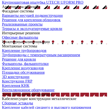
Крупнощитовая опалубка UTECH UFORM PRO
Архитектура и Дизайн
Фасадные системы
Варианты несущей подконструкции
Решения для крепления облицовок
Реализованные проекты
Террасы и эксплуатируемые кровли
Интерьерные решения
Офисные фальшполы
Инженерные коммуникации
Монтажные системы
Крепление трубопроводов
Трубопроводы с температурным расширением
Решение для кровли
Фальшполы, фальшпотолки
Крепление воздуховодов
Площадки обслуживания
3D конструкции
Конструкции FRP
Крепления КНК
Вентиляционное оборудование
Электротехнические решения
Кабеленесущие конструкции металлические
Сборные эстакады
Крепление кабелей среднего и высокого напряжения