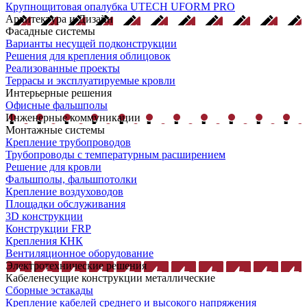
Крупнощитовая опалубка UTECH UFORM PRO
Архитектура и Дизайн
Фасадные системы
Варианты несущей подконструкции
Решения для крепления облицовок
Реализованные проекты
Террасы и эксплуатируемые кровли
Интерьерные решения
Офисные фальшполы
Инженерные коммуникации
Монтажные системы
Крепление трубопроводов
Трубопроводы с температурным расширением
Решение для кровли
Фальшполы, фальшпотолки
Крепление воздуховодов
Площадки обслуживания
3D конструкции
Конструкции FRP
Крепления КНК
Вентиляционное оборудование
Электротехнические решения
Кабеленесущие конструкции металлические
Сборные эстакады
Крепление кабелей среднего и высокого напряжения