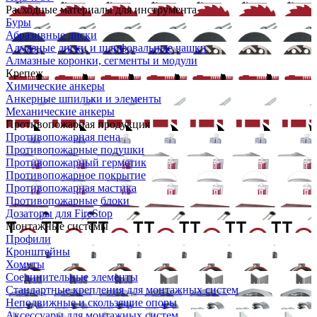
Расходные материалы для инструмента
Буры
Абразивные диски
Алмазные диски и шлифовальные чашки
Алмазные коронки, сегменты и модули
Крепеж
Химические анкеры
Анкерные шпильки и элементы
Механические анкеры
Противопожарная продукция
Противопожарная пена
Противопожарные подушки
Противопожарный герметик
Противопожарное покрытие
Противопожарная мастика
Противопожарные блоки
Дозаторы для FireStop
Монтажные системы
Профили
Кронштейны
Хомуты
Соединительные элементы
Стандартные крепления для монтажных систем
Неподвижные и скользящие опоры
Аксессуары для монтажных систем