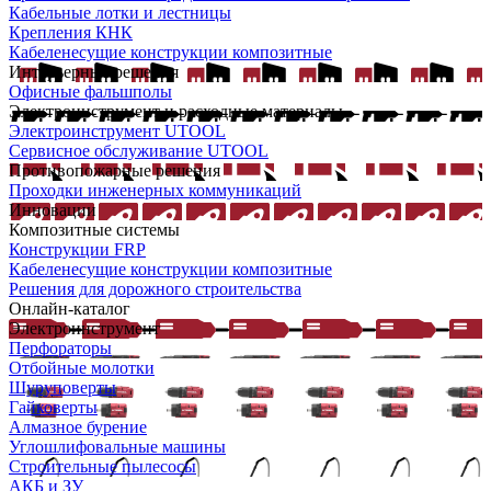
Кабельные лотки и лестницы
Крепления КНК
Кабеленесущие конструкции композитные
Интерьерные решения
Офисные фальшполы
Электроинструмент и расходные материалы
Электроинструмент UTOOL
Сервисное обслуживание UTOOL
Противопожарные решения
Проходки инженерных коммуникаций
Инновации
Композитные системы
Конструкции FRP
Кабеленесущие конструкции композитные
Решения для дорожного строительства
Онлайн-каталог
Электроинструмент
Перфораторы
Отбойные молотки
Шуруповерты
Гайковерты
Алмазное бурение
Углошлифовальные машины
Строительные пылесосы
АКБ и ЗУ