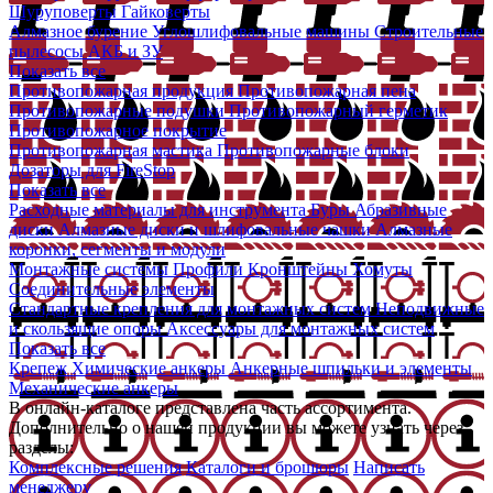
Шуруповерты
Гайковерты
Алмазное бурение
Углошлифовальные машины
Строительные
пылесосы
АКБ и ЗУ
Показать все
Противопожарная продукция
Противопожарная пена
Противопожарные подушки
Противопожарный герметик
Противопожарное покрытие
Противопожарная мастика
Противопожарные блоки
Дозаторы для FireStop
Показать все
Расходные материалы для инструмента
Буры
Абразивные
диски
Алмазные диски и шлифовальные чашки
Алмазные
коронки, сегменты и модули
Монтажные системы
Профили
Кронштейны
Хомуты
Соединительные элементы
Стандартные крепления для монтажных систем
Неподвижные
и скользящие опоры
Аксессуары для монтажных систем
Показать все
Крепеж
Химические анкеры
Анкерные шпильки и элементы
Механические анкеры
В онлайн-каталоге представлена часть ассортимента.
Дополнительно о нашей продукции вы можете узнать через
разделы:
Комплексные решения
Каталоги и брошюры
Написать
менеджеру