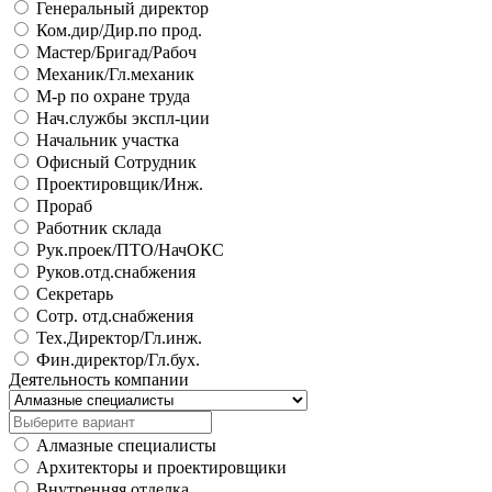
Генеральный директор
Ком.дир/Дир.по прод.
Мастер/Бригад/Рабоч
Механик/Гл.механик
М-р по охране труда
Нач.службы экспл-ции
Начальник участка
Офисный Сотрудник
Проектировщик/Инж.
Прораб
Работник склада
Рук.проек/ПТО/НачОКС
Руков.отд.снабжения
Секретарь
Сотр. отд.снабжения
Тех.Директор/Гл.инж.
Фин.директор/Гл.бух.
Деятельность компании
Алмазные специалисты
Архитекторы и проектировщики
Внутренняя отделка