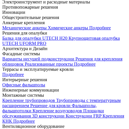
Электроинструмент и расходные материалы
Противопожарные решения
Инновации
Общестроительные решения
Анкерные крепления
Механические анкеры
Химические анкеры
Подробнее
Решения для опалубки
Балка для опалубки UTECH H20
Крупнощитовая опалубка
UTECH UFORM PRO
Архитектура и Дизайн
Фасадные системы
Варианты несущей подконструкции
Решения для крепления
облицовок
Реализованные проекты
Подробнее
Террасы и эксплуатируемые кровли
Подробнее
Интерьерные решения
Офисные фальшполы
Инженерные коммуникации
Монтажные системы
Крепление трубопроводов
Трубопроводы с температурным
расширением
Решение для кровли
Фальшполы,
фальшпотолки
Крепление воздуховодов
Площадки
обслуживания
3D конструкции
Конструкции FRP
Крепления
КНК
Подробнее
Вентиляционное оборудование