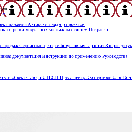
делы:
еру
оектирования
Авторский надзор проектов
орки и резки модульных монтажных систем
Покраска
х продаж
Сервисный центр и безусловная гарантия
Запрос доку
ивная документация
Инструкции по применению
Руководства
кты и объекты
Люди UTECH
Пресс-центр
Экспертный блог
Кон