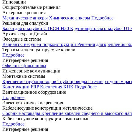
Инновации
Общестроительные решения
Анкерные крепления
Механические анкеры
Химические анкеры
Подробнее
Решения для опалубки
Балка для опалубки UTECH H20
Крупнощитовая опалубка 
Архитектура и Дизайн
Фасадные системы
Варианты несущей подконструкции
Решения для крепления о
Террасы и эксплуатируемые кровли
Подробнее
Интерьерные решения
Офисные фальшполы
Инженерные коммуникации
Монтажные системы
Крепление трубопроводов
Трубопроводы с температурным ра
Конструкции FRP
Крепления КНК
Подробнее
Вентиляционное оборудование
Подробнее
Электротехнические решения
Кабеленесущие конструкции металлические
Сборные эстакады
Крепление кабелей среднего и высокого н
Кабеленесущие конструкции композитные
Подробнее
Интерьерные решения