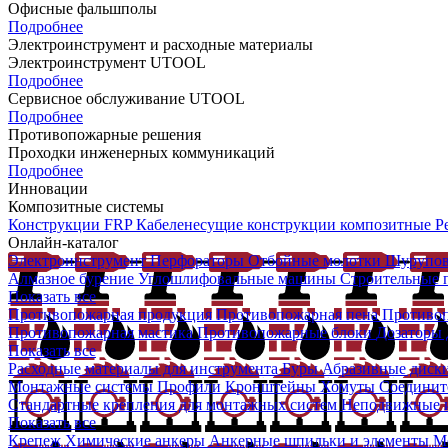
Офисные фальшполы
Подробнее
Электроинструмент и расходные материалы
Электроинструмент UTOOL
Подробнее
Сервисное обслуживание UTOOL
Подробнее
Противопожарные решения
Проходки инженерных коммуникаций
Подробнее
Инновации
Композитные системы
Конструкции FRP
Кабеленесущие конструкции композитные
Р
Онлайн-каталог
Электроинструмент
Перфораторы
Отбойные молотки
Шурупо
Алмазное бурение
Углошлифовальные машины
Строительные
Показать все
Противопожарная продукция
Противопожарная пена
Противо
Противопожарная мастика
Противопожарные блоки
Дозаторы д
Показать все
Расходные материалы для инструмента
Буры
Абразивные диск
Монтажные системы
Профили
Кронштейны
Хомуты
Соединит
Стандартные крепления для монтажных систем
Неподвижные и
Показать все
Крепеж
Химические анкеры
Анкерные шпильки и элементы
М