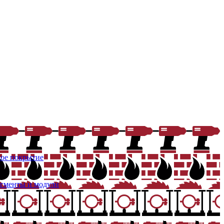
ое покрытие
егменты и модули