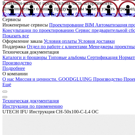
В онлайн-каталоге представлена часть ассортимента.
Дополнительно о нашей продукции вы можете узнать через раз
Комплексные решения
Каталоги и брошюры
Написать менедж
Сервисы
Инженерные сервисы
Проектирование
BIM
Автоматизация пр
Консультации по проектированию
Сервис предварительной сб
Показать все
Оформление заказа
Условия оплаты
Условия доставки
Поддержка
Отдел по работе с клиентами
Менеджеры проектны
Техническая документация
Каталоги и брошюры
Типовые альбомы
Сертификация
Нормат
Производство
Подробнее
О компании
О нас
Миссия и ценности. GOODGLUING
Производство
Прое
Ещё
Техническая документация
Инструкции по применению
UTECH IFU Инструкция CH-50x100-C-L4 OC