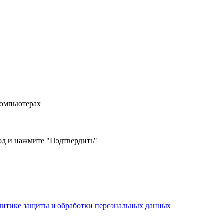
компьютерах
од и нажмите "Подтвердить"
литике защиты и обработки персональных данных