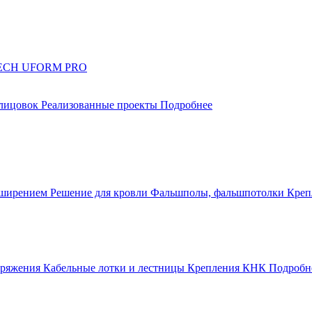
UTECH UFORM PRO
блицовок
Реализованные проекты
Подробнее
сширением
Решение для кровли
Фальшполы, фальшпотолки
Креп
апряжения
Кабельные лотки и лестницы
Крепления КНК
Подробн