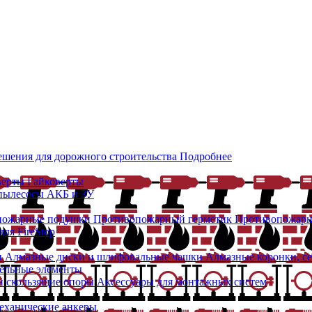
ешения для дорожного строительства
Подробнее
верты
Гайковерты
 пылесосы
АКБ и ЗУ
пожарные подушки
Противопожарный герметик
Противопожарн
ля FireStop
и
Алмазные диски и шлифовальные чашки
Алмазные коронки, с
ельные элементы
 скользящие опоры
Аксессуары для монтажных систем
еханические анкеры