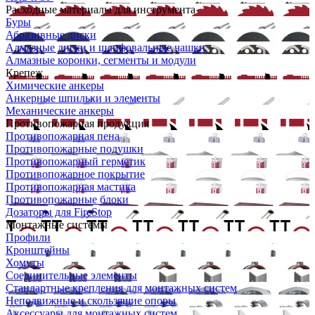
Расходные материалы для инструмента
Буры
Абразивные диски
Алмазные диски и шлифовальные чашки
Алмазные коронки, сегменты и модули
Крепеж
Химические анкеры
Анкерные шпильки и элементы
Механические анкеры
Противопожарная продукция
Противопожарная пена
Противопожарные подушки
Противопожарный герметик
Противопожарное покрытие
Противопожарная мастика
Противопожарные блоки
Дозаторы для FireStop
Монтажные системы
Профили
Кронштейны
Хомуты
Соединительные элементы
Стандартные крепления для монтажных систем
Неподвижные и скользящие опоры
Аксессуары для монтажных систем