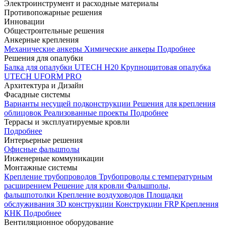
Электроинструмент и расходные материалы
Противопожарные решения
Инновации
Общестроительные решения
Анкерные крепления
Механические анкеры
Химические анкеры
Подробнее
Решения для опалубки
Балка для опалубки UTECH H20
Крупнощитовая опалубка
UTECH UFORM PRO
Архитектура и Дизайн
Фасадные системы
Варианты несущей подконструкции
Решения для крепления
облицовок
Реализованные проекты
Подробнее
Террасы и эксплуатируемые кровли
Подробнее
Интерьерные решения
Офисные фальшполы
Инженерные коммуникации
Монтажные системы
Крепление трубопроводов
Трубопроводы с температурным
расширением
Решение для кровли
Фальшполы,
фальшпотолки
Крепление воздуховодов
Площадки
обслуживания
3D конструкции
Конструкции FRP
Крепления
КНК
Подробнее
Вентиляционное оборудование