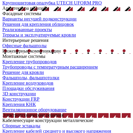
Крупнощитовая опалубка UTECH UFORM PRO
Архитектура и Дизайн
Фасадные системы
Варианты несущей подконструкции
Решения для крепления облицовок
Реализованные проекты
Террасы и эксплуатируемые кровли
Интерьерные решения
Офисные фальшполы
Инженерные коммуникации
Монтажные системы
Крепление трубопроводов
Трубопроводы с температурным расширением
Решение для кровли
Фальшполы, фальшпотолки
Крепление воздуховодов
Площадки обслуживания
3D конструкции
Конструкции FRP
Крепления КНК
Вентиляционное оборудование
Электротехнические решения
Кабеленесущие конструкции металлические
Сборные эстакады
Крепление кабелей среднего и высокого напряжения