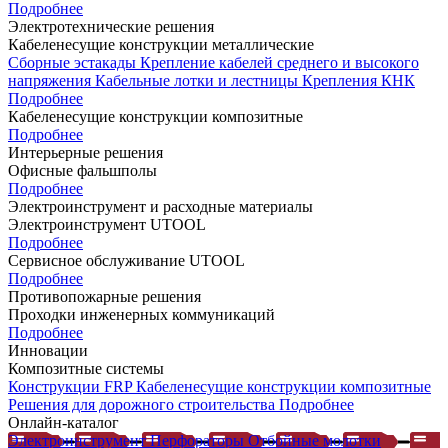
Подробнее
Электротехнические решения
Кабеленесущие конструкции металлические
Сборные эстакады
Крепление кабелей среднего и высокого
напряжения
Кабельные лотки и лестницы
Крепления КНК
Подробнее
Кабеленесущие конструкции композитные
Подробнее
Интерьерные решения
Офисные фальшполы
Подробнее
Электроинструмент и расходные материалы
Электроинструмент UTOOL
Подробнее
Сервисное обслуживание UTOOL
Подробнее
Противопожарные решения
Проходки инженерных коммуникаций
Подробнее
Инновации
Композитные системы
Конструкции FRP
Кабеленесущие конструкции композитные
Решения для дорожного строительства
Подробнее
Онлайн-каталог
Электроинструмент
Перфораторы
Отбойные молотки