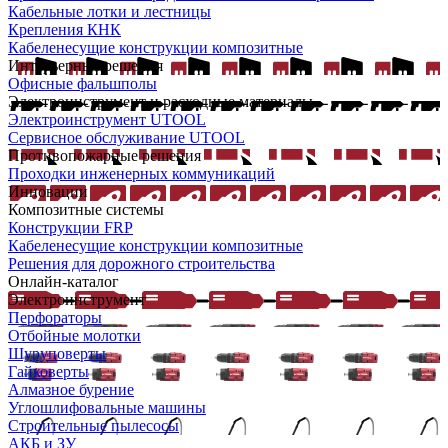
Кабельные лотки и лестницы
Крепления КНК
Кабеленесущие конструкции композитные
Интерьерные решения
Офисные фальшполы
Электроинструмент и расходные материалы
Электроинструмент UTOOL
Сервисное обслуживание UTOOL
Противопожарные решения
Проходки инженерных коммуникаций
Инновации
Композитные системы
Конструкции FRP
Кабеленесущие конструкции композитные
Решения для дорожного строительства
Онлайн-каталог
Электроинструмент
Перфораторы
Отбойные молотки
Шуруповерты
Гайковерты
Алмазное бурение
Углошлифовальные машины
Строительные пылесосы
АКБ и ЗУ