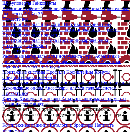
Шуруповерты
Гайковерты
Алмазное бурение
Углошлифовальные машины
Строительные
пылесосы
АКБ и ЗУ
Показать все
Противопожарная продукция
Противопожарная пена
Противопожарные подушки
Противопожарный герметик
Противопожарное покрытие
Противопожарная мастика
Противопожарные блоки
Дозаторы для FireStop
Показать все
Расходные материалы для инструмента
Буры
Абразивные
диски
Алмазные диски и шлифовальные чашки
Алмазные
коронки, сегменты и модули
Монтажные системы
Профили
Кронштейны
Хомуты
Соединительные элементы
Стандартные крепления для монтажных систем
Неподвижные
и скользящие опоры
Аксессуары для монтажных систем
Показать все
Крепеж
Химические анкеры
Анкерные шпильки и элементы
Механические анкеры
В онлайн-каталоге представлена часть ассортимента.
Дополнительно о нашей продукции вы можете узнать через
разделы:
Комплексные решения
Каталоги и брошюры
Написать
менеджеру