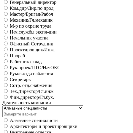
Генеральный директор
Ком.дир/Дир.по прод.
Мастер/Бригад/Рабоч
Механик/Гл.механик
М-р по охране труда
Нач.службы экспл-ции
Начальник участка
Офисный Сотрудник
Проектировщик/Инж.
Прораб
Работник склада
Рук.проек/ПТО/НачОКС
Руков.отд.снабжения
Секретарь
Сотр. отд.снабжения
Тех.Директор/Гл.инж.
Фин.директор/Гл.бух.
Деятельность компании
Алмазные специалисты
Архитекторы и проектировщики
Внутренняя отделка