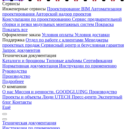
Сервисы
Инженерные сервисы
Проектирование
BIM
Автоматизация
проектирования
Авторский надзор проектов
Консультации по проектированию
Сервис предварительной
сборки и резки модульных монтажных систем
Покраска
Показать все
Оформление заказа
Условия оплаты
Условия доставки
Поддержка
Отдел по работе с клиентами
Менеджеры
проектных продаж
Сервисный центр и безусловная гарантия
Запрос документов
Техническая документация
Каталоги и брошюры
Типовые альбомы
Сертификация
Нормативная документация
Инструкции по применению
Руководства
Производство
Подробнее
О компании
О нас
Миссия и ценности. GOODGLUING
Производство
Проекты и объекты
Люди UTECH
Пресс-центр
Экспертный
блог
Контакты
Ещё
Техническая документация
Инструкции по применению