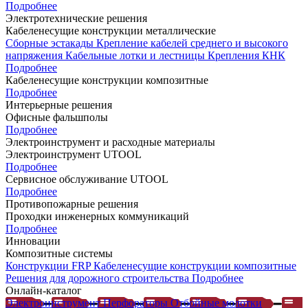
Подробнее
Электротехнические решения
Кабеленесущие конструкции металлические
Сборные эстакады
Крепление кабелей среднего и высокого
напряжения
Кабельные лотки и лестницы
Крепления КНК
Подробнее
Кабеленесущие конструкции композитные
Подробнее
Интерьерные решения
Офисные фальшполы
Подробнее
Электроинструмент и расходные материалы
Электроинструмент UTOOL
Подробнее
Сервисное обслуживание UTOOL
Подробнее
Противопожарные решения
Проходки инженерных коммуникаций
Подробнее
Инновации
Композитные системы
Конструкции FRP
Кабеленесущие конструкции композитные
Решения для дорожного строительства
Подробнее
Онлайн-каталог
Электроинструмент
Перфораторы
Отбойные молотки