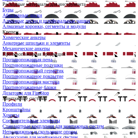
Расходные материалы для инструмента
Буры
Абразивные диски
Алмазные диски и шлифовальные чашки
Алмазные коронки, сегменты и модули
Крепеж
Химические анкеры
Анкерные шпильки и элементы
Механические анкеры
Противопожарная продукция
Противопожарная пена
Противопожарные подушки
Противопожарный герметик
Противопожарное покрытие
Противопожарная мастика
Противопожарные блоки
Дозаторы для FireStop
Монтажные системы
Профили
Кронштейны
Хомуты
Соединительные элементы
Стандартные крепления для монтажных систем
Неподвижные и скользящие опоры
Аксессуары для монтажных систем