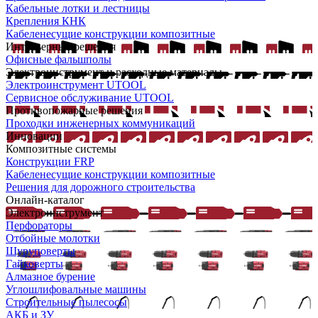
Кабельные лотки и лестницы
Крепления КНК
Кабеленесущие конструкции композитные
Интерьерные решения
Офисные фальшполы
Электроинструмент и расходные материалы
Электроинструмент UTOOL
Сервисное обслуживание UTOOL
Противопожарные решения
Проходки инженерных коммуникаций
Инновации
Композитные системы
Конструкции FRP
Кабеленесущие конструкции композитные
Решения для дорожного строительства
Онлайн-каталог
Электроинструмент
Перфораторы
Отбойные молотки
Шуруповерты
Гайковерты
Алмазное бурение
Углошлифовальные машины
Строительные пылесосы
АКБ и ЗУ