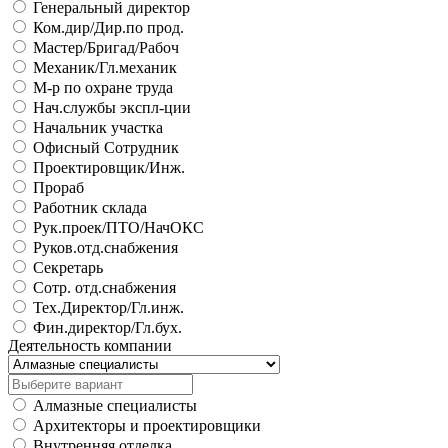
Генеральный директор
Ком.дир/Дир.по прод.
Мастер/Бригад/Рабоч
Механик/Гл.механик
М-р по охране труда
Нач.службы экспл-ции
Начальник участка
Офисный Сотрудник
Проектировщик/Инж.
Прораб
Работник склада
Рук.проек/ПТО/НачОКС
Руков.отд.снабжения
Секретарь
Сотр. отд.снабжения
Тех.Директор/Гл.инж.
Фин.директор/Гл.бух.
Деятельность компании
Алмазные специалисты
Архитекторы и проектировщики
Внутренняя отделка