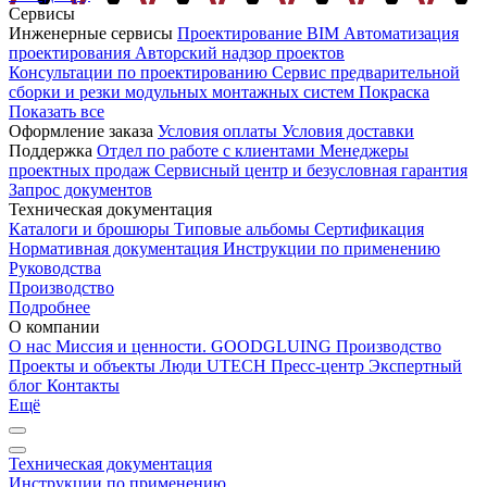
Сервисы
Инженерные сервисы
Проектирование
BIM
Автоматизация
проектирования
Авторский надзор проектов
Консультации по проектированию
Сервис предварительной
сборки и резки модульных монтажных систем
Покраска
Показать все
Оформление заказа
Условия оплаты
Условия доставки
Поддержка
Отдел по работе с клиентами
Менеджеры
проектных продаж
Сервисный центр и безусловная гарантия
Запрос документов
Техническая документация
Каталоги и брошюры
Типовые альбомы
Сертификация
Нормативная документация
Инструкции по применению
Руководства
Производство
Подробнее
О компании
О нас
Миссия и ценности. GOODGLUING
Производство
Проекты и объекты
Люди UTECH
Пресс-центр
Экспертный
блог
Контакты
Ещё
Техническая документация
Инструкции по применению