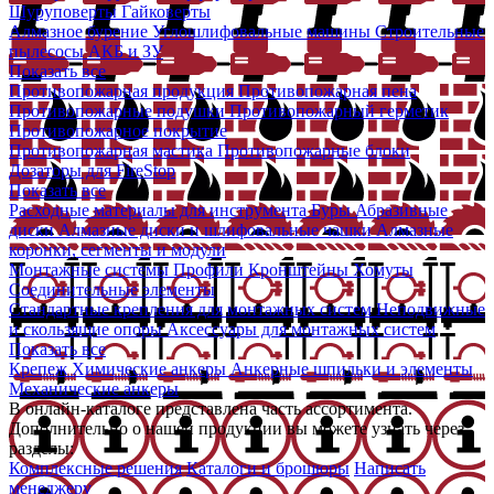
Шуруповерты
Гайковерты
Алмазное бурение
Углошлифовальные машины
Строительные
пылесосы
АКБ и ЗУ
Показать все
Противопожарная продукция
Противопожарная пена
Противопожарные подушки
Противопожарный герметик
Противопожарное покрытие
Противопожарная мастика
Противопожарные блоки
Дозаторы для FireStop
Показать все
Расходные материалы для инструмента
Буры
Абразивные
диски
Алмазные диски и шлифовальные чашки
Алмазные
коронки, сегменты и модули
Монтажные системы
Профили
Кронштейны
Хомуты
Соединительные элементы
Стандартные крепления для монтажных систем
Неподвижные
и скользящие опоры
Аксессуары для монтажных систем
Показать все
Крепеж
Химические анкеры
Анкерные шпильки и элементы
Механические анкеры
В онлайн-каталоге представлена часть ассортимента.
Дополнительно о нашей продукции вы можете узнать через
разделы:
Комплексные решения
Каталоги и брошюры
Написать
менеджеру