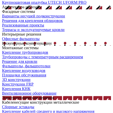
Крупнощитовая опалубка UTECH UFORM PRO
Архитектура и Дизайн
Фасадные системы
Варианты несущей подконструкции
Решения для крепления облицовок
Реализованные проекты
Террасы и эксплуатируемые кровли
Интерьерные решения
Офисные фальшполы
Инженерные коммуникации
Монтажные системы
Крепление трубопроводов
Трубопроводы с температурным расширением
Решение для кровли
Фальшполы, фальшпотолки
Крепление воздуховодов
Площадки обслуживания
3D конструкции
Конструкции FRP
Крепления КНК
Вентиляционное оборудование
Электротехнические решения
Кабеленесущие конструкции металлические
Сборные эстакады
Крепление кабелей среднего и высокого напряжения