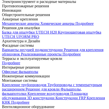
Электроинструмент и расходные материалы
Противопожарные решения
Инновации
Общестроительные решения
Анкерные крепления
Механические анкеры
Химические анкеры
Подробнее
Решения для опалубки
Балка для опалубки UTECH H20
Крупнощитовая опалубка
UTECH UFORM PRO
Архитектура и Дизайн
Фасадные системы
Варианты несущей подконструкции
Решения для крепления
облицовок
Реализованные проекты
Подробнее
Террасы и эксплуатируемые кровли
Подробнее
Интерьерные решения
Офисные фальшполы
Инженерные коммуникации
Монтажные системы
Крепление трубопроводов
Трубопроводы с температурным
расширением
Решение для кровли
Фальшполы,
фальшпотолки
Крепление воздуховодов
Площадки
обслуживания
3D конструкции
Конструкции FRP
Крепления
КНК
Подробнее
Вентиляционное оборудование