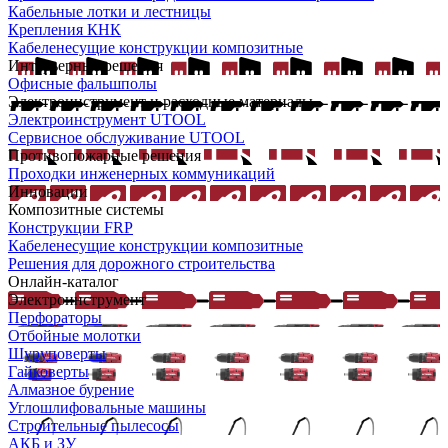
Кабельные лотки и лестницы
Крепления КНК
Кабеленесущие конструкции композитные
Интерьерные решения
Офисные фальшполы
Электроинструмент и расходные материалы
Электроинструмент UTOOL
Сервисное обслуживание UTOOL
Противопожарные решения
Проходки инженерных коммуникаций
Инновации
Композитные системы
Конструкции FRP
Кабеленесущие конструкции композитные
Решения для дорожного строительства
Онлайн-каталог
Электроинструмент
Перфораторы
Отбойные молотки
Шуруповерты
Гайковерты
Алмазное бурение
Углошлифовальные машины
Строительные пылесосы
АКБ и ЗУ