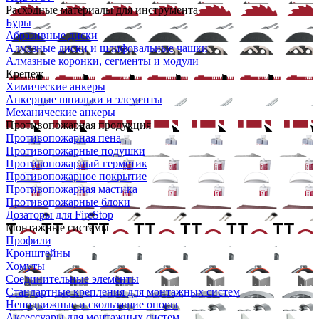
Расходные материалы для инструмента
Буры
Абразивные диски
Алмазные диски и шлифовальные чашки
Алмазные коронки, сегменты и модули
Крепеж
Химические анкеры
Анкерные шпильки и элементы
Механические анкеры
Противопожарная продукция
Противопожарная пена
Противопожарные подушки
Противопожарный герметик
Противопожарное покрытие
Противопожарная мастика
Противопожарные блоки
Дозаторы для FireStop
Монтажные системы
Профили
Кронштейны
Хомуты
Соединительные элементы
Стандартные крепления для монтажных систем
Неподвижные и скользящие опоры
Аксессуары для монтажных систем