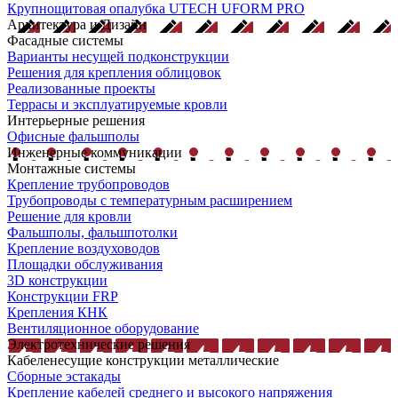
Крупнощитовая опалубка UTECH UFORM PRO
Архитектура и Дизайн
Фасадные системы
Варианты несущей подконструкции
Решения для крепления облицовок
Реализованные проекты
Террасы и эксплуатируемые кровли
Интерьерные решения
Офисные фальшполы
Инженерные коммуникации
Монтажные системы
Крепление трубопроводов
Трубопроводы с температурным расширением
Решение для кровли
Фальшполы, фальшпотолки
Крепление воздуховодов
Площадки обслуживания
3D конструкции
Конструкции FRP
Крепления КНК
Вентиляционное оборудование
Электротехнические решения
Кабеленесущие конструкции металлические
Сборные эстакады
Крепление кабелей среднего и высокого напряжения