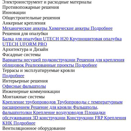
Электроинструмент и расходные материалы
Противопожарные решения
Инновации
Общестроительные решения
Анкерные крепления
Механические анкеры
Химические анкеры
Подробнее
Решения для опалубки
Балка для опалубки UTECH H20
Крупнощитовая опалубка
UTECH UFORM PRO
Архитектура и Дизайн
Фасадные системы
Варианты несущей подконструкции
Решения для крепления
облицовок
Реализованные проекты
Подробнее
Террасы и эксплуатируемые кровли
Подробнее
Интерьерные решения
Офисные фальшполы
Инженерные коммуникации
Монтажные системы
Крепление трубопроводов
Трубопроводы с температурным
расширением
Решение для кровли
Фальшполы,
фальшпотолки
Крепление воздуховодов
Площадки
обслуживания
3D конструкции
Конструкции FRP
Крепления
КНК
Подробнее
Вентиляционное оборудование