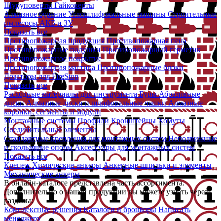
Шуруповерты
Гайковерты
Алмазное бурение
Углошлифовальные машины
Строительные
пылесосы
АКБ и ЗУ
Показать все
Противопожарная продукция
Противопожарная пена
Противопожарные подушки
Противопожарный герметик
Противопожарное покрытие
Противопожарная мастика
Противопожарные блоки
Дозаторы для FireStop
Показать все
Расходные материалы для инструмента
Буры
Абразивные
диски
Алмазные диски и шлифовальные чашки
Алмазные
коронки, сегменты и модули
Монтажные системы
Профили
Кронштейны
Хомуты
Соединительные элементы
Стандартные крепления для монтажных систем
Неподвижные
и скользящие опоры
Аксессуары для монтажных систем
Показать все
Крепеж
Химические анкеры
Анкерные шпильки и элементы
Механические анкеры
В онлайн-каталоге представлена часть ассортимента.
Дополнительно о нашей продукции вы можете узнать через
разделы:
Комплексные решения
Каталоги и брошюры
Написать
менеджеру