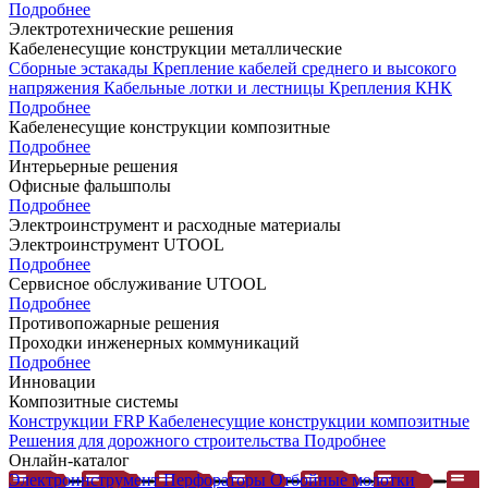
Подробнее
Электротехнические решения
Кабеленесущие конструкции металлические
Сборные эстакады
Крепление кабелей среднего и высокого
напряжения
Кабельные лотки и лестницы
Крепления КНК
Подробнее
Кабеленесущие конструкции композитные
Подробнее
Интерьерные решения
Офисные фальшполы
Подробнее
Электроинструмент и расходные материалы
Электроинструмент UTOOL
Подробнее
Сервисное обслуживание UTOOL
Подробнее
Противопожарные решения
Проходки инженерных коммуникаций
Подробнее
Инновации
Композитные системы
Конструкции FRP
Кабеленесущие конструкции композитные
Решения для дорожного строительства
Подробнее
Онлайн-каталог
Электроинструмент
Перфораторы
Отбойные молотки