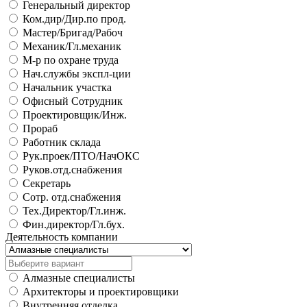
Генеральный директор
Ком.дир/Дир.по прод.
Мастер/Бригад/Рабоч
Механик/Гл.механик
М-р по охране труда
Нач.службы экспл-ции
Начальник участка
Офисный Сотрудник
Проектировщик/Инж.
Прораб
Работник склада
Рук.проек/ПТО/НачОКС
Руков.отд.снабжения
Секретарь
Сотр. отд.снабжения
Тех.Директор/Гл.инж.
Фин.директор/Гл.бух.
Деятельность компании
Алмазные специалисты
Архитекторы и проектировщики
Внутренняя отделка