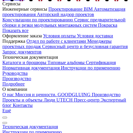
Сервисы
Инженерные сервисы
Проектирование
BIM
Автоматизация
проектирования
Авторский надзор проектов
Консультации по проектированию
Сервис предварительной
сборки и резки модульных монтажных систем
Покраска
Показать все
Оформление заказа
Условия оплаты
Условия доставки
Поддержка
Отдел по работе с клиентами
Менеджеры
проектных продаж
Сервисный центр и безусловная гарантия
Запрос документов
Техническая документация
Каталоги и брошюры
Типовые альбомы
Сертификация
Нормативная документация
Инструкции по применению
Руководства
Производство
Подробнее
О компании
О нас
Миссия и ценности. GOODGLUING
Производство
Проекты и объекты
Люди UTECH
Пресс-центр
Экспертный
блог
Контакты
Ещё
Техническая документация
Инструкции по применению