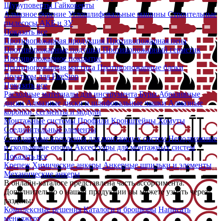
Шуруповерты
Гайковерты
Алмазное бурение
Углошлифовальные машины
Строительные
пылесосы
АКБ и ЗУ
Показать все
Противопожарная продукция
Противопожарная пена
Противопожарные подушки
Противопожарный герметик
Противопожарное покрытие
Противопожарная мастика
Противопожарные блоки
Дозаторы для FireStop
Показать все
Расходные материалы для инструмента
Буры
Абразивные
диски
Алмазные диски и шлифовальные чашки
Алмазные
коронки, сегменты и модули
Монтажные системы
Профили
Кронштейны
Хомуты
Соединительные элементы
Стандартные крепления для монтажных систем
Неподвижные
и скользящие опоры
Аксессуары для монтажных систем
Показать все
Крепеж
Химические анкеры
Анкерные шпильки и элементы
Механические анкеры
В онлайн-каталоге представлена часть ассортимента.
Дополнительно о нашей продукции вы можете узнать через
разделы:
Комплексные решения
Каталоги и брошюры
Написать
менеджеру