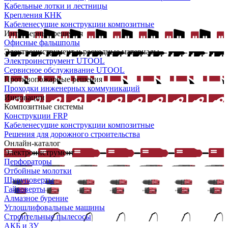
Кабельные лотки и лестницы
Крепления КНК
Кабеленесущие конструкции композитные
Интерьерные решения
Офисные фальшполы
Электроинструмент и расходные материалы
Электроинструмент UTOOL
Сервисное обслуживание UTOOL
Противопожарные решения
Проходки инженерных коммуникаций
Инновации
Композитные системы
Конструкции FRP
Кабеленесущие конструкции композитные
Решения для дорожного строительства
Онлайн-каталог
Электроинструмент
Перфораторы
Отбойные молотки
Шуруповерты
Гайковерты
Алмазное бурение
Углошлифовальные машины
Строительные пылесосы
АКБ и ЗУ