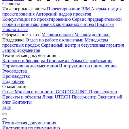
Сервисы
Инженерные сервисы
Проектирование
BIM
Автоматизация
проектирования
Авторский надзор проектов
Консультации по проектированию
Сервис предварительной
сборки и резки модульных монтажных систем
Покраска
Показать все
Оформление заказа
Условия оплаты
Условия доставки
Поддержка
Отдел по работе с клиентами
Менеджеры
проектных продаж
Сервисный центр и безусловная гарантия
Запрос документов
Техническая документация
Каталоги и брошюры
Типовые альбомы
Сертификация
Нормативная документация
Инструкции по применению
Руководства
Производство
Подробнее
О компании
О нас
Миссия и ценности. GOODGLUING
Производство
Проекты и объекты
Люди UTECH
Пресс-центр
Экспертный
блог
Контакты
Ещё
Техническая документация
Инструкции по применению