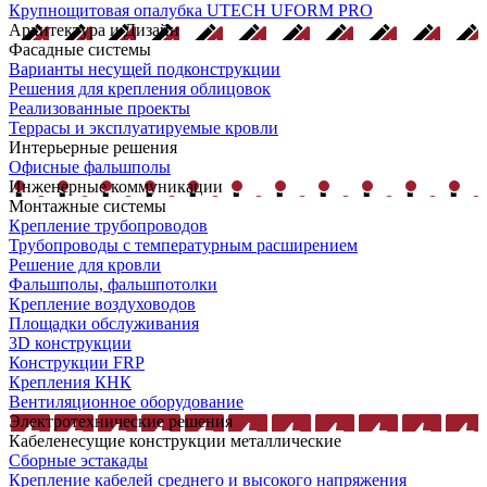
Крупнощитовая опалубка UTECH UFORM PRO
Архитектура и Дизайн
Фасадные системы
Варианты несущей подконструкции
Решения для крепления облицовок
Реализованные проекты
Террасы и эксплуатируемые кровли
Интерьерные решения
Офисные фальшполы
Инженерные коммуникации
Монтажные системы
Крепление трубопроводов
Трубопроводы с температурным расширением
Решение для кровли
Фальшполы, фальшпотолки
Крепление воздуховодов
Площадки обслуживания
3D конструкции
Конструкции FRP
Крепления КНК
Вентиляционное оборудование
Электротехнические решения
Кабеленесущие конструкции металлические
Сборные эстакады
Крепление кабелей среднего и высокого напряжения