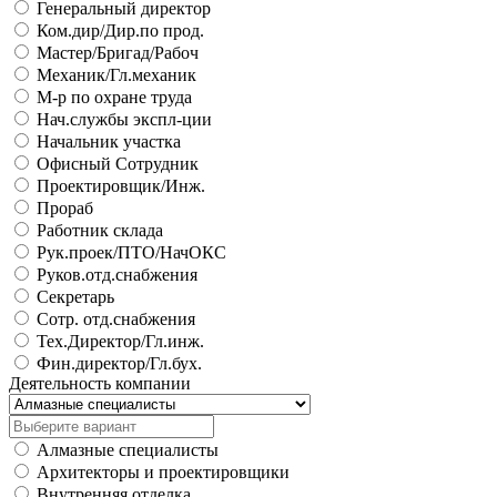
Генеральный директор
Ком.дир/Дир.по прод.
Мастер/Бригад/Рабоч
Механик/Гл.механик
М-р по охране труда
Нач.службы экспл-ции
Начальник участка
Офисный Сотрудник
Проектировщик/Инж.
Прораб
Работник склада
Рук.проек/ПТО/НачОКС
Руков.отд.снабжения
Секретарь
Сотр. отд.снабжения
Тех.Директор/Гл.инж.
Фин.директор/Гл.бух.
Деятельность компании
Алмазные специалисты
Архитекторы и проектировщики
Внутренняя отделка