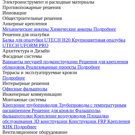
Электроинструмент и расходные материалы
Противопожарные решения
Инновации
Общестроительные решения
Анкерные крепления
Механические анкеры
Химические анкеры
Подробнее
Решения для опалубки
Балка для опалубки UTECH H20
Крупнощитовая опалубка
UTECH UFORM PRO
Архитектура и Дизайн
Фасадные системы
Варианты несущей подконструкции
Решения для крепления
облицовок
Реализованные проекты
Подробнее
Террасы и эксплуатируемые кровли
Подробнее
Интерьерные решения
Офисные фальшполы
Инженерные коммуникации
Монтажные системы
Крепление трубопроводов
Трубопроводы с температурным
расширением
Решение для кровли
Фальшполы,
фальшпотолки
Крепление воздуховодов
Площадки
обслуживания
3D конструкции
Конструкции FRP
Крепления
КНК
Подробнее
Вентиляционное оборудование