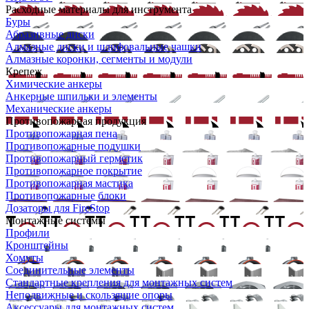
Расходные материалы для инструмента
Буры
Абразивные диски
Алмазные диски и шлифовальные чашки
Алмазные коронки, сегменты и модули
Крепеж
Химические анкеры
Анкерные шпильки и элементы
Механические анкеры
Противопожарная продукция
Противопожарная пена
Противопожарные подушки
Противопожарный герметик
Противопожарное покрытие
Противопожарная мастика
Противопожарные блоки
Дозаторы для FireStop
Монтажные системы
Профили
Кронштейны
Хомуты
Соединительные элементы
Стандартные крепления для монтажных систем
Неподвижные и скользящие опоры
Аксессуары для монтажных систем