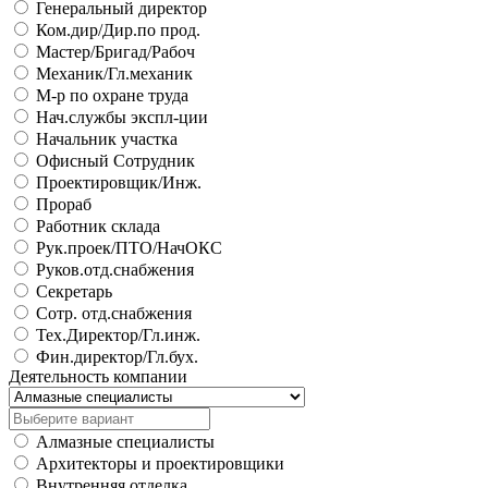
Генеральный директор
Ком.дир/Дир.по прод.
Мастер/Бригад/Рабоч
Механик/Гл.механик
М-р по охране труда
Нач.службы экспл-ции
Начальник участка
Офисный Сотрудник
Проектировщик/Инж.
Прораб
Работник склада
Рук.проек/ПТО/НачОКС
Руков.отд.снабжения
Секретарь
Сотр. отд.снабжения
Тех.Директор/Гл.инж.
Фин.директор/Гл.бух.
Деятельность компании
Алмазные специалисты
Архитекторы и проектировщики
Внутренняя отделка