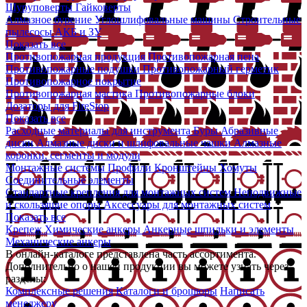
Шуруповерты
Гайковерты
Алмазное бурение
Углошлифовальные машины
Строительные
пылесосы
АКБ и ЗУ
Показать все
Противопожарная продукция
Противопожарная пена
Противопожарные подушки
Противопожарный герметик
Противопожарное покрытие
Противопожарная мастика
Противопожарные блоки
Дозаторы для FireStop
Показать все
Расходные материалы для инструмента
Буры
Абразивные
диски
Алмазные диски и шлифовальные чашки
Алмазные
коронки, сегменты и модули
Монтажные системы
Профили
Кронштейны
Хомуты
Соединительные элементы
Стандартные крепления для монтажных систем
Неподвижные
и скользящие опоры
Аксессуары для монтажных систем
Показать все
Крепеж
Химические анкеры
Анкерные шпильки и элементы
Механические анкеры
В онлайн-каталоге представлена часть ассортимента.
Дополнительно о нашей продукции вы можете узнать через
разделы:
Комплексные решения
Каталоги и брошюры
Написать
менеджеру