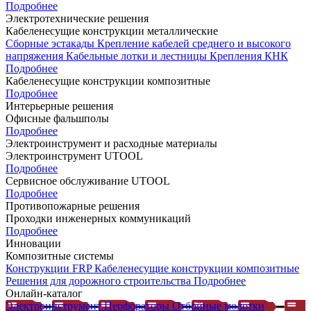
Подробнее
Электротехнические решения
Кабеленесущие конструкции металлические
Сборные эстакады
Крепление кабелей среднего и высокого
напряжения
Кабельные лотки и лестницы
Крепления КНК
Подробнее
Кабеленесущие конструкции композитные
Подробнее
Интерьерные решения
Офисные фальшполы
Подробнее
Электроинструмент и расходные материалы
Электроинструмент UTOOL
Подробнее
Сервисное обслуживание UTOOL
Подробнее
Противопожарные решения
Проходки инженерных коммуникаций
Подробнее
Инновации
Композитные системы
Конструкции FRP
Кабеленесущие конструкции композитные
Решения для дорожного строительства
Подробнее
Онлайн-каталог
Электроинструмент
Перфораторы
Отбойные молотки