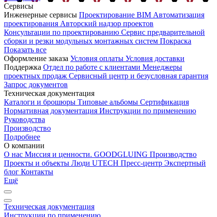
Сервисы
Инженерные сервисы
Проектирование
BIM
Автоматизация
проектирования
Авторский надзор проектов
Консультации по проектированию
Сервис предварительной
сборки и резки модульных монтажных систем
Покраска
Показать все
Оформление заказа
Условия оплаты
Условия доставки
Поддержка
Отдел по работе с клиентами
Менеджеры
проектных продаж
Сервисный центр и безусловная гарантия
Запрос документов
Техническая документация
Каталоги и брошюры
Типовые альбомы
Сертификация
Нормативная документация
Инструкции по применению
Руководства
Производство
Подробнее
О компании
О нас
Миссия и ценности. GOODGLUING
Производство
Проекты и объекты
Люди UTECH
Пресс-центр
Экспертный
блог
Контакты
Ещё
Техническая документация
Инструкции по применению