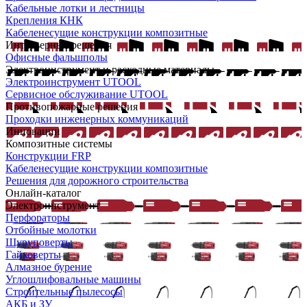
Кабельные лотки и лестницы
Крепления КНК
Кабеленесущие конструкции композитные
Интерьерные решения
Офисные фальшполы
Электроинструмент и расходные материалы
Электроинструмент UTOOL
Сервисное обслуживание UTOOL
Противопожарные решения
Проходки инженерных коммуникаций
Инновации
Композитные системы
Конструкции FRP
Кабеленесущие конструкции композитные
Решения для дорожного строительства
Онлайн-каталог
Электроинструмент
Перфораторы
Отбойные молотки
Шуруповерты
Гайковерты
Алмазное бурение
Углошлифовальные машины
Строительные пылесосы
АКБ и ЗУ