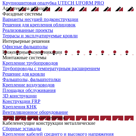
Крупнощитовая опалубка UTECH UFORM PRO
Архитектура и Дизайн
Фасадные системы
Варианты несущей подконструкции
Решения для крепления облицовок
Реализованные проекты
Террасы и эксплуатируемые кровли
Интерьерные решения
Офисные фальшполы
Инженерные коммуникации
Монтажные системы
Крепление трубопроводов
Трубопроводы с температурным расширением
Решение для кровли
Фальшполы, фальшпотолки
Крепление воздуховодов
Площадки обслуживания
3D конструкции
Конструкции FRP
Крепления КНК
Вентиляционное оборудование
Электротехнические решения
Кабеленесущие конструкции металлические
Сборные эстакады
Крепление кабелей среднего и высокого напряжения