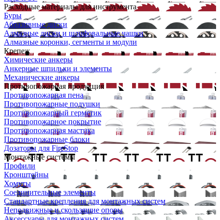
Расходные материалы для инструмента
Буры
Абразивные диски
Алмазные диски и шлифовальные чашки
Алмазные коронки, сегменты и модули
Крепеж
Химические анкеры
Анкерные шпильки и элементы
Механические анкеры
Противопожарная продукция
Противопожарная пена
Противопожарные подушки
Противопожарный герметик
Противопожарное покрытие
Противопожарная мастика
Противопожарные блоки
Дозаторы для FireStop
Монтажные системы
Профили
Кронштейны
Хомуты
Соединительные элементы
Стандартные крепления для монтажных систем
Неподвижные и скользящие опоры
Аксессуары для монтажных систем