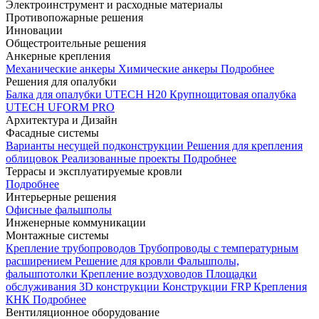
Электроинструмент и расходные материалы
Противопожарные решения
Инновации
Общестроительные решения
Анкерные крепления
Механические анкеры
Химические анкеры
Подробнее
Решения для опалубки
Балка для опалубки UTECH H20
Крупнощитовая опалубка
UTECH UFORM PRO
Архитектура и Дизайн
Фасадные системы
Варианты несущей подконструкции
Решения для крепления
облицовок
Реализованные проекты
Подробнее
Террасы и эксплуатируемые кровли
Подробнее
Интерьерные решения
Офисные фальшполы
Инженерные коммуникации
Монтажные системы
Крепление трубопроводов
Трубопроводы с температурным
расширением
Решение для кровли
Фальшполы,
фальшпотолки
Крепление воздуховодов
Площадки
обслуживания
3D конструкции
Конструкции FRP
Крепления
КНК
Подробнее
Вентиляционное оборудование