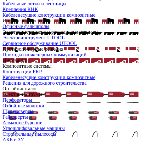
Кабельные лотки и лестницы
Крепления КНК
Кабеленесущие конструкции композитные
Интерьерные решения
Офисные фальшполы
Электроинструмент и расходные материалы
Электроинструмент UTOOL
Сервисное обслуживание UTOOL
Противопожарные решения
Проходки инженерных коммуникаций
Инновации
Композитные системы
Конструкции FRP
Кабеленесущие конструкции композитные
Решения для дорожного строительства
Онлайн-каталог
Электроинструмент
Перфораторы
Отбойные молотки
Шуруповерты
Гайковерты
Алмазное бурение
Углошлифовальные машины
Строительные пылесосы
АКБ и ЗУ