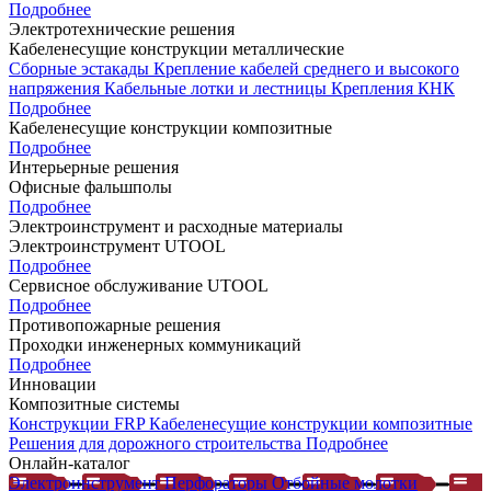
Подробнее
Электротехнические решения
Кабеленесущие конструкции металлические
Сборные эстакады
Крепление кабелей среднего и высокого
напряжения
Кабельные лотки и лестницы
Крепления КНК
Подробнее
Кабеленесущие конструкции композитные
Подробнее
Интерьерные решения
Офисные фальшполы
Подробнее
Электроинструмент и расходные материалы
Электроинструмент UTOOL
Подробнее
Сервисное обслуживание UTOOL
Подробнее
Противопожарные решения
Проходки инженерных коммуникаций
Подробнее
Инновации
Композитные системы
Конструкции FRP
Кабеленесущие конструкции композитные
Решения для дорожного строительства
Подробнее
Онлайн-каталог
Электроинструмент
Перфораторы
Отбойные молотки