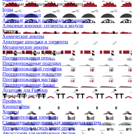
Расходные материалы для инструмента
Буры
Абразивные диски
Алмазные диски и шлифовальные чашки
Алмазные коронки, сегменты и модули
Крепеж
Химические анкеры
Анкерные шпильки и элементы
Механические анкеры
Противопожарная продукция
Противопожарная пена
Противопожарные подушки
Противопожарный герметик
Противопожарное покрытие
Противопожарная мастика
Противопожарные блоки
Дозаторы для FireStop
Монтажные системы
Профили
Кронштейны
Хомуты
Соединительные элементы
Стандартные крепления для монтажных систем
Неподвижные и скользящие опоры
Аксессуары для монтажных систем