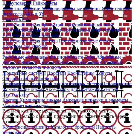
Шуруповерты
Гайковерты
Алмазное бурение
Углошлифовальные машины
Строительные
пылесосы
АКБ и ЗУ
Показать все
Противопожарная продукция
Противопожарная пена
Противопожарные подушки
Противопожарный герметик
Противопожарное покрытие
Противопожарная мастика
Противопожарные блоки
Дозаторы для FireStop
Показать все
Расходные материалы для инструмента
Буры
Абразивные
диски
Алмазные диски и шлифовальные чашки
Алмазные
коронки, сегменты и модули
Монтажные системы
Профили
Кронштейны
Хомуты
Соединительные элементы
Стандартные крепления для монтажных систем
Неподвижные
и скользящие опоры
Аксессуары для монтажных систем
Показать все
Крепеж
Химические анкеры
Анкерные шпильки и элементы
Механические анкеры
В онлайн-каталоге представлена часть ассортимента.
Дополнительно о нашей продукции вы можете узнать через
разделы:
Комплексные решения
Каталоги и брошюры
Написать
менеджеру