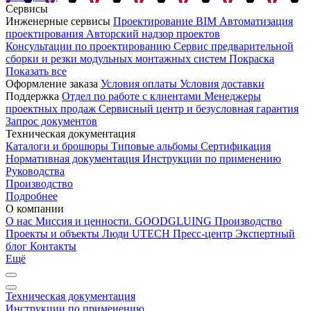
Сервисы
Инженерные сервисы
Проектирование
BIM
Автоматизация
проектирования
Авторский надзор проектов
Консультации по проектированию
Сервис предварительной
сборки и резки модульных монтажных систем
Покраска
Показать все
Оформление заказа
Условия оплаты
Условия доставки
Поддержка
Отдел по работе с клиентами
Менеджеры
проектных продаж
Сервисный центр и безусловная гарантия
Запрос документов
Техническая документация
Каталоги и брошюры
Типовые альбомы
Сертификация
Нормативная документация
Инструкции по применению
Руководства
Производство
Подробнее
О компании
О нас
Миссия и ценности. GOODGLUING
Производство
Проекты и объекты
Люди UTECH
Пресс-центр
Экспертный
блог
Контакты
Ещё
Техническая документация
Инструкции по применению