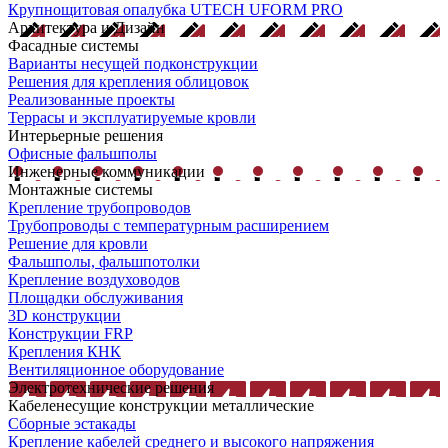
Крупнощитовая опалубка UTECH UFORM PRO
Архитектура и Дизайн
Фасадные системы
Варианты несущей подконструкции
Решения для крепления облицовок
Реализованные проекты
Террасы и эксплуатируемые кровли
Интерьерные решения
Офисные фальшполы
Инженерные коммуникации
Монтажные системы
Крепление трубопроводов
Трубопроводы с температурным расширением
Решение для кровли
Фальшполы, фальшпотолки
Крепление воздуховодов
Площадки обслуживания
3D конструкции
Конструкции FRP
Крепления КНК
Вентиляционное оборудование
Электротехнические решения
Кабеленесущие конструкции металлические
Сборные эстакады
Крепление кабелей среднего и высокого напряжения