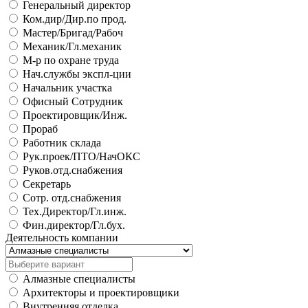
Генеральный директор
Ком.дир/Дир.по прод.
Мастер/Бригад/Рабоч
Механик/Гл.механик
М-р по охране труда
Нач.службы экспл-ции
Начальник участка
Офисный Сотрудник
Проектировщик/Инж.
Прораб
Работник склада
Рук.проек/ПТО/НачОКС
Руков.отд.снабжения
Секретарь
Сотр. отд.снабжения
Тех.Директор/Гл.инж.
Фин.директор/Гл.бух.
Деятельность компании
Алмазные специалисты
Архитекторы и проектировщики
Внутренняя отделка