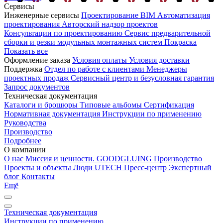
Сервисы
Инженерные сервисы
Проектирование
BIM
Автоматизация
проектирования
Авторский надзор проектов
Консультации по проектированию
Сервис предварительной
сборки и резки модульных монтажных систем
Покраска
Показать все
Оформление заказа
Условия оплаты
Условия доставки
Поддержка
Отдел по работе с клиентами
Менеджеры
проектных продаж
Сервисный центр и безусловная гарантия
Запрос документов
Техническая документация
Каталоги и брошюры
Типовые альбомы
Сертификация
Нормативная документация
Инструкции по применению
Руководства
Производство
Подробнее
О компании
О нас
Миссия и ценности. GOODGLUING
Производство
Проекты и объекты
Люди UTECH
Пресс-центр
Экспертный
блог
Контакты
Ещё
Техническая документация
Инструкции по применению