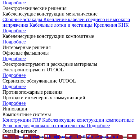
Подробнее
Электротехнические решения
Кабеленесущие конструкции металлические
Сборные эстакады
Крепление кабелей среднего и высокого
напряжения
Кабельные лотки и лестницы
Крепления КНК
Подробнее
Кабеленесущие конструкции композитные
Подробнее
Интерьерные решения
Офисные фальшполы
Подробнее
Электроинструмент и расходные материалы
Электроинструмент UTOOL
Подробнее
Сервисное обслуживание UTOOL
Подробнее
Противопожарные решения
Проходки инженерных коммуникаций
Подробнее
Инновации
Композитные системы
Конструкции FRP
Кабеленесущие конструкции композитные
Решения для дорожного строительства
Подробнее
Онлайн-каталог
Электроинструмент
Перфораторы
Отбойные молотки