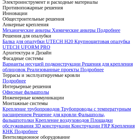
Электроинструмент и расходные материалы
Противопожарные решения
Инновации
Общестроительные решения
Анкерные крепления
Механические анкеры
Химические анкеры
Подробнее
Решения для опалубки
Балка для опалубки UTECH H20
Крупнощитовая опалубка
UTECH UFORM PRO
Архитектура и Дизайн
Фасадные системы
Варианты несущей подконструкции
Решения для крепления
облицовок
Реализованные проекты
Подробнее
Террасы и эксплуатируемые кровли
Подробнее
Интерьерные решения
Офисные фальшполы
Инженерные коммуникации
Монтажные системы
Крепление трубопроводов
Трубопроводы с температурным
расширением
Решение для кровли
Фальшполы,
фальшпотолки
Крепление воздуховодов
Площадки
обслуживания
3D конструкции
Конструкции FRP
Крепления
КНК
Подробнее
Вентиляционное оборудование