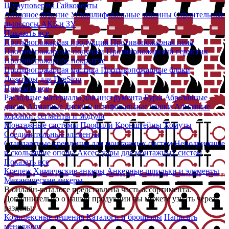
Шуруповерты
Гайковерты
Алмазное бурение
Углошлифовальные машины
Строительные
пылесосы
АКБ и ЗУ
Показать все
Противопожарная продукция
Противопожарная пена
Противопожарные подушки
Противопожарный герметик
Противопожарное покрытие
Противопожарная мастика
Противопожарные блоки
Дозаторы для FireStop
Показать все
Расходные материалы для инструмента
Буры
Абразивные
диски
Алмазные диски и шлифовальные чашки
Алмазные
коронки, сегменты и модули
Монтажные системы
Профили
Кронштейны
Хомуты
Соединительные элементы
Стандартные крепления для монтажных систем
Неподвижные
и скользящие опоры
Аксессуары для монтажных систем
Показать все
Крепеж
Химические анкеры
Анкерные шпильки и элементы
Механические анкеры
В онлайн-каталоге представлена часть ассортимента.
Дополнительно о нашей продукции вы можете узнать через
разделы:
Комплексные решения
Каталоги и брошюры
Написать
менеджеру