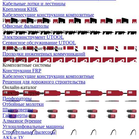
Кабельные лотки и лестницы
Крепления КНК
Кабеленесущие конструкции композитные
Интерьерные решения
Офисные фальшполы
Электроинструмент и расходные материалы
Электроинструмент UTOOL
Сервисное обслуживание UTOOL
Противопожарные решения
Проходки инженерных коммуникаций
Инновации
Композитные системы
Конструкции FRP
Кабеленесущие конструкции композитные
Решения для дорожного строительства
Онлайн-каталог
Электроинструмент
Перфораторы
Отбойные молотки
Шуруповерты
Гайковерты
Алмазное бурение
Углошлифовальные машины
Строительные пылесосы
АКБ и ЗУ