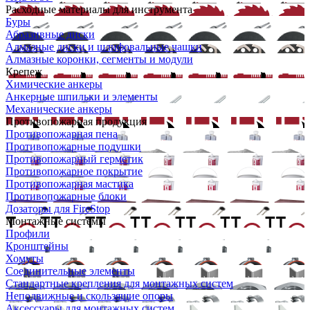
Расходные материалы для инструмента
Буры
Абразивные диски
Алмазные диски и шлифовальные чашки
Алмазные коронки, сегменты и модули
Крепеж
Химические анкеры
Анкерные шпильки и элементы
Механические анкеры
Противопожарная продукция
Противопожарная пена
Противопожарные подушки
Противопожарный герметик
Противопожарное покрытие
Противопожарная мастика
Противопожарные блоки
Дозаторы для FireStop
Монтажные системы
Профили
Кронштейны
Хомуты
Соединительные элементы
Стандартные крепления для монтажных систем
Неподвижные и скользящие опоры
Аксессуары для монтажных систем