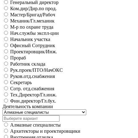
Генеральный директор
Ком.дир/Дир.по прод.
Мастер/Бригад/Рабоч
Механик/Гл.механик
М-р по охране труда
Нач.службы экспл-ции
Начальник участка
Офисный Сотрудник
Проектировщик/Инж.
Прораб
Работник склада
Рук.проек/ПТО/НачОКС
Руков.отд.снабжения
Секретарь
Сотр. отд.снабжения
Тех.Директор/Гл.инж.
Фин.директор/Гл.бух.
Деятельность компании
Алмазные специалисты
Архитекторы и проектировщики
Внутренняя отделка