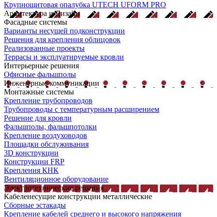
Крупнощитовая опалубка UTECH UFORM PRO
Архитектура и Дизайн
Фасадные системы
Варианты несущей подконструкции
Решения для крепления облицовок
Реализованные проекты
Террасы и эксплуатируемые кровли
Интерьерные решения
Офисные фальшполы
Инженерные коммуникации
Монтажные системы
Крепление трубопроводов
Трубопроводы с температурным расширением
Решение для кровли
Фальшполы, фальшпотолки
Крепление воздуховодов
Площадки обслуживания
3D конструкции
Конструкции FRP
Крепления КНК
Вентиляционное оборудование
Электротехнические решения
Кабеленесущие конструкции металлические
Сборные эстакады
Крепление кабелей среднего и высокого напряжения