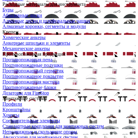
Расходные материалы для инструмента
Буры
Абразивные диски
Алмазные диски и шлифовальные чашки
Алмазные коронки, сегменты и модули
Крепеж
Химические анкеры
Анкерные шпильки и элементы
Механические анкеры
Противопожарная продукция
Противопожарная пена
Противопожарные подушки
Противопожарный герметик
Противопожарное покрытие
Противопожарная мастика
Противопожарные блоки
Дозаторы для FireStop
Монтажные системы
Профили
Кронштейны
Хомуты
Соединительные элементы
Стандартные крепления для монтажных систем
Неподвижные и скользящие опоры
Аксессуары для монтажных систем