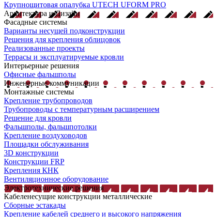
Крупнощитовая опалубка UTECH UFORM PRO
Архитектура и Дизайн
Фасадные системы
Варианты несущей подконструкции
Решения для крепления облицовок
Реализованные проекты
Террасы и эксплуатируемые кровли
Интерьерные решения
Офисные фальшполы
Инженерные коммуникации
Монтажные системы
Крепление трубопроводов
Трубопроводы с температурным расширением
Решение для кровли
Фальшполы, фальшпотолки
Крепление воздуховодов
Площадки обслуживания
3D конструкции
Конструкции FRP
Крепления КНК
Вентиляционное оборудование
Электротехнические решения
Кабеленесущие конструкции металлические
Сборные эстакады
Крепление кабелей среднего и высокого напряжения