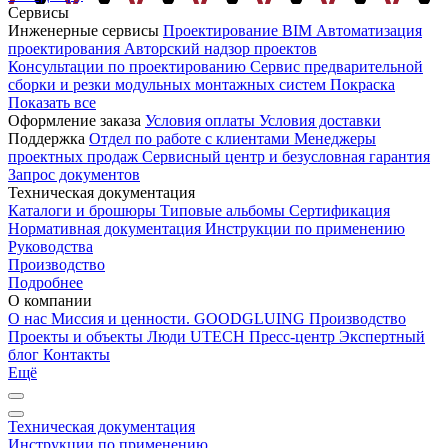
Сервисы
Инженерные сервисы
Проектирование
BIM
Автоматизация
проектирования
Авторский надзор проектов
Консультации по проектированию
Сервис предварительной
сборки и резки модульных монтажных систем
Покраска
Показать все
Оформление заказа
Условия оплаты
Условия доставки
Поддержка
Отдел по работе с клиентами
Менеджеры
проектных продаж
Сервисный центр и безусловная гарантия
Запрос документов
Техническая документация
Каталоги и брошюры
Типовые альбомы
Сертификация
Нормативная документация
Инструкции по применению
Руководства
Производство
Подробнее
О компании
О нас
Миссия и ценности. GOODGLUING
Производство
Проекты и объекты
Люди UTECH
Пресс-центр
Экспертный
блог
Контакты
Ещё
Техническая документация
Инструкции по применению