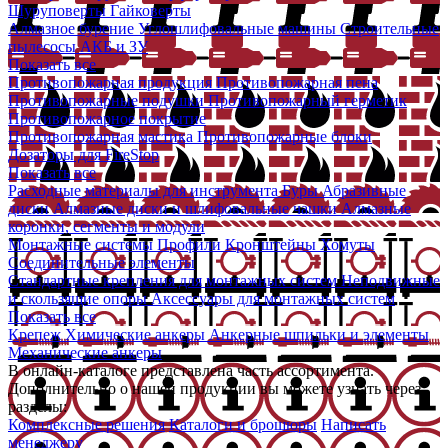
Шуруповерты
Гайковерты
Алмазное бурение
Углошлифовальные машины
Строительные
пылесосы
АКБ и ЗУ
Показать все
Противопожарная продукция
Противопожарная пена
Противопожарные подушки
Противопожарный герметик
Противопожарное покрытие
Противопожарная мастика
Противопожарные блоки
Дозаторы для FireStop
Показать все
Расходные материалы для инструмента
Буры
Абразивные
диски
Алмазные диски и шлифовальные чашки
Алмазные
коронки, сегменты и модули
Монтажные системы
Профили
Кронштейны
Хомуты
Соединительные элементы
Стандартные крепления для монтажных систем
Неподвижные
и скользящие опоры
Аксессуары для монтажных систем
Показать все
Крепеж
Химические анкеры
Анкерные шпильки и элементы
Механические анкеры
В онлайн-каталоге представлена часть ассортимента.
Дополнительно о нашей продукции вы можете узнать через
разделы:
Комплексные решения
Каталоги и брошюры
Написать
менеджеру