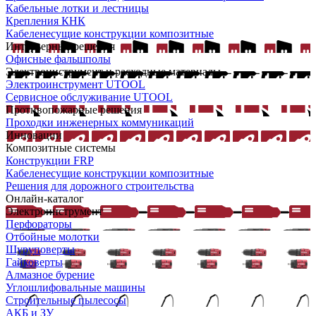
Кабельные лотки и лестницы
Крепления КНК
Кабеленесущие конструкции композитные
Интерьерные решения
Офисные фальшполы
Электроинструмент и расходные материалы
Электроинструмент UTOOL
Сервисное обслуживание UTOOL
Противопожарные решения
Проходки инженерных коммуникаций
Инновации
Композитные системы
Конструкции FRP
Кабеленесущие конструкции композитные
Решения для дорожного строительства
Онлайн-каталог
Электроинструмент
Перфораторы
Отбойные молотки
Шуруповерты
Гайковерты
Алмазное бурение
Углошлифовальные машины
Строительные пылесосы
АКБ и ЗУ