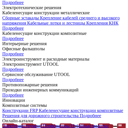
Подробнее
Электротехнические решения
Кабеленесущие конструкции металлические
Сборные эстакады
Крепление кабелей среднего и высокого
напряжения
Кабельные лотки и лестницы
Крепления КНК
Подробнее
Кабеленесущие конструкции композитные
Подробнее
Интерьерные решения
Офисные фальшполы
Подробнее
Электроинструмент и расходные материалы
Электроинструмент UTOOL
Подробнее
Сервисное обслуживание UTOOL
Подробнее
Противопожарные решения
Проходки инженерных коммуникаций
Подробнее
Инновации
Композитные системы
Конструкции FRP
Кабеленесущие конструкции композитные
Решения для дорожного строительства
Подробнее
Онлайн-каталог
Электроинструмент
Перфораторы
Отбойные молотки