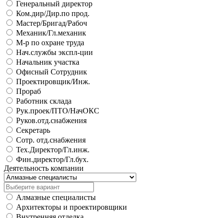
Генеральный директор
Ком.дир/Дир.по прод.
Мастер/Бригад/Рабоч
Механик/Гл.механик
М-р по охране труда
Нач.службы экспл-ции
Начальник участка
Офисный Сотрудник
Проектировщик/Инж.
Прораб
Работник склада
Рук.проек/ПТО/НачОКС
Руков.отд.снабжения
Секретарь
Сотр. отд.снабжения
Тех.Директор/Гл.инж.
Фин.директор/Гл.бух.
Деятельность компании
Алмазные специалисты
Архитекторы и проектировщики
Внутренняя отделка