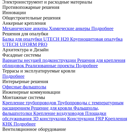
Электроинструмент и расходные материалы
Противопожарные решения
Инновации
Общестроительные решения
Анкерные крепления
Механические анкеры
Химические анкеры
Подробнее
Решения для опалубки
Балка для опалубки UTECH H20
Крупнощитовая опалубка
UTECH UFORM PRO
Архитектура и Дизайн
Фасадные системы
Варианты несущей подконструкции
Решения для крепления
облицовок
Реализованные проекты
Подробнее
Террасы и эксплуатируемые кровли
Подробнее
Интерьерные решения
Офисные фальшполы
Инженерные коммуникации
Монтажные системы
Крепление трубопроводов
Трубопроводы с температурным
расширением
Решение для кровли
Фальшполы,
фальшпотолки
Крепление воздуховодов
Площадки
обслуживания
3D конструкции
Конструкции FRP
Крепления
КНК
Подробнее
Вентиляционное оборудование