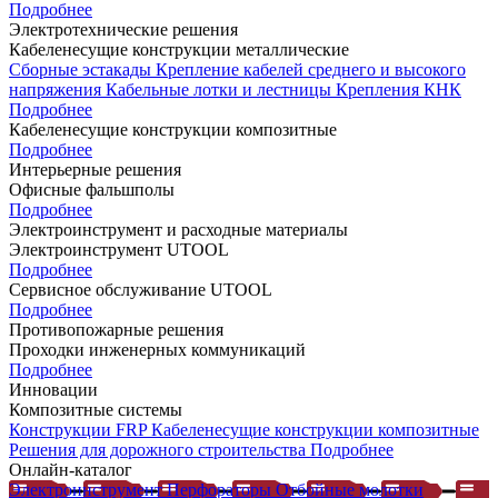
Подробнее
Электротехнические решения
Кабеленесущие конструкции металлические
Сборные эстакады
Крепление кабелей среднего и высокого
напряжения
Кабельные лотки и лестницы
Крепления КНК
Подробнее
Кабеленесущие конструкции композитные
Подробнее
Интерьерные решения
Офисные фальшполы
Подробнее
Электроинструмент и расходные материалы
Электроинструмент UTOOL
Подробнее
Сервисное обслуживание UTOOL
Подробнее
Противопожарные решения
Проходки инженерных коммуникаций
Подробнее
Инновации
Композитные системы
Конструкции FRP
Кабеленесущие конструкции композитные
Решения для дорожного строительства
Подробнее
Онлайн-каталог
Электроинструмент
Перфораторы
Отбойные молотки