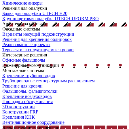
Химические анкеры
Решения для опалубки
Балка для опалубки UTECH H20
Крупнощитовая опалубка UTECH UFORM PRO
Архитектура и Дизайн
Фасадные системы
Варианты несущей подконструкции
Решения для крепления облицовок
Реализованные проекты
Террасы и эксплуатируемые кровли
Интерьерные решения
Офисные фальшполы
Инженерные коммуникации
Монтажные системы
Крепление трубопроводов
Трубопроводы с температурным расширением
Решение для кровли
Фальшполы, фальшпотолки
Крепление воздуховодов
Площадки обслуживания
3D конструкции
Конструкции FRP
Крепления КНК
Вентиляционное оборудование
Электротехнические решения