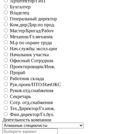
Архитектор/ГИП
Бухгалтер
Владелец
Генеральный директор
Ком.дир/Дир.по прод.
Мастер/Бригад/Рабоч
Механик/Гл.механик
М-р по охране труда
Нач.службы экспл-ции
Начальник участка
Офисный Сотрудник
Проектировщик/Инж.
Прораб
Работник склада
Рук.проек/ПТО/НачОКС
Руков.отд.снабжения
Секретарь
Сотр. отд.снабжения
Тех.Директор/Гл.инж.
Фин.директор/Гл.бух.
Деятельность компании