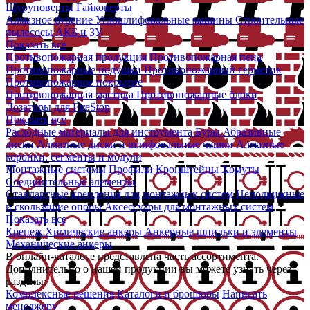
Шуруповерты
Гайковерты
Алмазное бурение
Углошлифовальные машины
Строительные
пылесосы
АКБ и ЗУ
Показать все
Противопожарная продукция
Противопожарная пена
Противопожарные подушки
Противопожарный герметик
Противопожарное покрытие
Противопожарная мастика
Противопожарные блоки
Дозаторы для FireStop
Показать все
Расходные материалы для инструмента
Буры
Абразивные
диски
Алмазные диски и шлифовальные чашки
Алмазные
коронки, сегменты и модули
Монтажные системы
Профили
Кронштейны
Хомуты
Соединительные элементы
Стандартные крепления для монтажных систем
Неподвижные
и скользящие опоры
Аксессуары для монтажных систем
Показать все
Крепеж
Химические анкеры
Анкерные шпильки и элементы
Механические анкеры
В онлайн-каталоге представлена часть ассортимента.
Дополнительно о нашей продукции вы можете узнать через
разделы:
Комплексные решения
Каталоги и брошюры
Написать
менеджеру