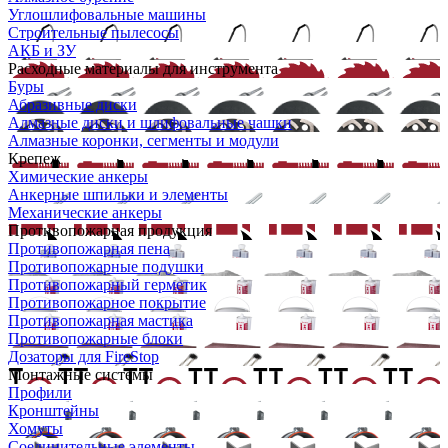
Углошлифовальные машины
Строительные пылесосы
АКБ и ЗУ
Расходные материалы для инструмента
Буры
Абразивные диски
Алмазные диски и шлифовальные чашки
Алмазные коронки, сегменты и модули
Крепеж
Химические анкеры
Анкерные шпильки и элементы
Механические анкеры
Противопожарная продукция
Противопожарная пена
Противопожарные подушки
Противопожарный герметик
Противопожарное покрытие
Противопожарная мастика
Противопожарные блоки
Дозаторы для FireStop
Монтажные системы
Профили
Кронштейны
Хомуты
Соединительные элементы