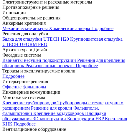
Электроинструмент и расходные материалы
Противопожарные решения
Инновации
Общестроительные решения
Анкерные крепления
Механические анкеры
Химические анкеры
Подробнее
Решения для опалубки
Балка для опалубки UTECH H20
Крупнощитовая опалубка
UTECH UFORM PRO
Архитектура и Дизайн
Фасадные системы
Варианты несущей подконструкции
Решения для крепления
облицовок
Реализованные проекты
Подробнее
Террасы и эксплуатируемые кровли
Подробнее
Интерьерные решения
Офисные фальшполы
Инженерные коммуникации
Монтажные системы
Крепление трубопроводов
Трубопроводы с температурным
расширением
Решение для кровли
Фальшполы,
фальшпотолки
Крепление воздуховодов
Площадки
обслуживания
3D конструкции
Конструкции FRP
Крепления
КНК
Подробнее
Вентиляционное оборудование