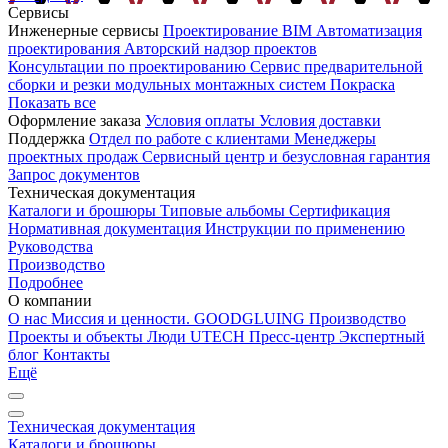
Сервисы
Инженерные сервисы
Проектирование
BIM
Автоматизация
проектирования
Авторский надзор проектов
Консультации по проектированию
Сервис предварительной
сборки и резки модульных монтажных систем
Покраска
Показать все
Оформление заказа
Условия оплаты
Условия доставки
Поддержка
Отдел по работе с клиентами
Менеджеры
проектных продаж
Сервисный центр и безусловная гарантия
Запрос документов
Техническая документация
Каталоги и брошюры
Типовые альбомы
Сертификация
Нормативная документация
Инструкции по применению
Руководства
Производство
Подробнее
О компании
О нас
Миссия и ценности. GOODGLUING
Производство
Проекты и объекты
Люди UTECH
Пресс-центр
Экспертный
блог
Контакты
Ещё
Техническая документация
Каталоги и брошюры