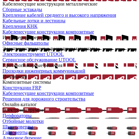
Кабеленесущие конструкции металлические
Сборные эстакады
Крепление кабелей среднего и высокого напряжения
Кабельные лотки и лестницы
Крепления КНК
Кабеленесущие конструкции композитные
Интерьерные решения
Офисные фальшполы
Электроинструмент и расходные материалы
Электроинструмент UTOOL
Сервисное обслуживание UTOOL
Противопожарные решения
Проходки инженерных коммуникаций
Инновации
Композитные системы
Конструкции FRP
Кабеленесущие конструкции композитные
Решения для дорожного строительства
Онлайн-каталог
Электроинструмент
Перфораторы
Отбойные молотки
Шуруповерты
Гайковерты
Алмазное бурение