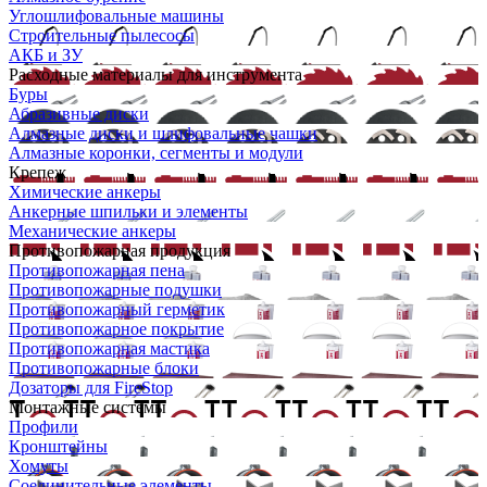
Углошлифовальные машины
Строительные пылесосы
АКБ и ЗУ
Расходные материалы для инструмента
Буры
Абразивные диски
Алмазные диски и шлифовальные чашки
Алмазные коронки, сегменты и модули
Крепеж
Химические анкеры
Анкерные шпильки и элементы
Механические анкеры
Противопожарная продукция
Противопожарная пена
Противопожарные подушки
Противопожарный герметик
Противопожарное покрытие
Противопожарная мастика
Противопожарные блоки
Дозаторы для FireStop
Монтажные системы
Профили
Кронштейны
Хомуты
Соединительные элементы