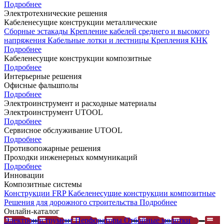
Подробнее
Электротехнические решения
Кабеленесущие конструкции металлические
Сборные эстакады
Крепление кабелей среднего и высокого
напряжения
Кабельные лотки и лестницы
Крепления КНК
Подробнее
Кабеленесущие конструкции композитные
Подробнее
Интерьерные решения
Офисные фальшполы
Подробнее
Электроинструмент и расходные материалы
Электроинструмент UTOOL
Подробнее
Сервисное обслуживание UTOOL
Подробнее
Противопожарные решения
Проходки инженерных коммуникаций
Подробнее
Инновации
Композитные системы
Конструкции FRP
Кабеленесущие конструкции композитные
Решения для дорожного строительства
Подробнее
Онлайн-каталог
Электроинструмент
Перфораторы
Отбойные молотки