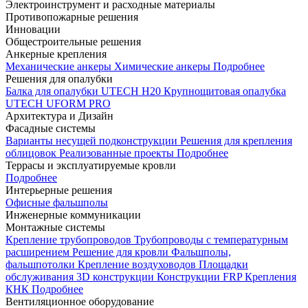
Электроинструмент и расходные материалы
Противопожарные решения
Инновации
Общестроительные решения
Анкерные крепления
Механические анкеры
Химические анкеры
Подробнее
Решения для опалубки
Балка для опалубки UTECH H20
Крупнощитовая опалубка
UTECH UFORM PRO
Архитектура и Дизайн
Фасадные системы
Варианты несущей подконструкции
Решения для крепления
облицовок
Реализованные проекты
Подробнее
Террасы и эксплуатируемые кровли
Подробнее
Интерьерные решения
Офисные фальшполы
Инженерные коммуникации
Монтажные системы
Крепление трубопроводов
Трубопроводы с температурным
расширением
Решение для кровли
Фальшполы,
фальшпотолки
Крепление воздуховодов
Площадки
обслуживания
3D конструкции
Конструкции FRP
Крепления
КНК
Подробнее
Вентиляционное оборудование