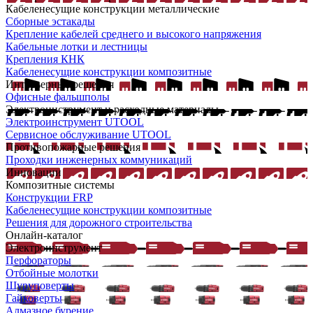
Кабеленесущие конструкции металлические
Сборные эстакады
Крепление кабелей среднего и высокого напряжения
Кабельные лотки и лестницы
Крепления КНК
Кабеленесущие конструкции композитные
Интерьерные решения
Офисные фальшполы
Электроинструмент и расходные материалы
Электроинструмент UTOOL
Сервисное обслуживание UTOOL
Противопожарные решения
Проходки инженерных коммуникаций
Инновации
Композитные системы
Конструкции FRP
Кабеленесущие конструкции композитные
Решения для дорожного строительства
Онлайн-каталог
Электроинструмент
Перфораторы
Отбойные молотки
Шуруповерты
Гайковерты
Алмазное бурение