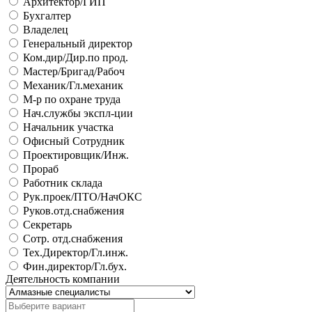
Архитектор/ГИП
Бухгалтер
Владелец
Генеральный директор
Ком.дир/Дир.по прод.
Мастер/Бригад/Рабоч
Механик/Гл.механик
М-р по охране труда
Нач.службы экспл-ции
Начальник участка
Офисный Сотрудник
Проектировщик/Инж.
Прораб
Работник склада
Рук.проек/ПТО/НачОКС
Руков.отд.снабжения
Секретарь
Сотр. отд.снабжения
Тех.Директор/Гл.инж.
Фин.директор/Гл.бух.
Деятельность компании