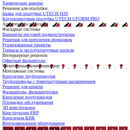
Химические анкеры
Решения для опалубки
Балка для опалубки UTECH H20
Крупнощитовая опалубка UTECH UFORM PRO
Архитектура и Дизайн
Фасадные системы
Варианты несущей подконструкции
Решения для крепления облицовок
Реализованные проекты
Террасы и эксплуатируемые кровли
Интерьерные решения
Офисные фальшполы
Инженерные коммуникации
Монтажные системы
Крепление трубопроводов
Трубопроводы с температурным расширением
Решение для кровли
Фальшполы, фальшпотолки
Крепление воздуховодов
Площадки обслуживания
3D конструкции
Конструкции FRP
Крепления КНК
Вентиляционное оборудование
Электротехнические решения