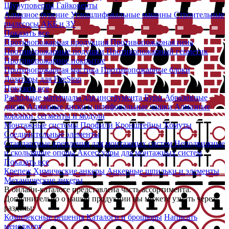
Шуруповерты
Гайковерты
Алмазное бурение
Углошлифовальные машины
Строительные
пылесосы
АКБ и ЗУ
Показать все
Противопожарная продукция
Противопожарная пена
Противопожарные подушки
Противопожарный герметик
Противопожарное покрытие
Противопожарная мастика
Противопожарные блоки
Дозаторы для FireStop
Показать все
Расходные материалы для инструмента
Буры
Абразивные
диски
Алмазные диски и шлифовальные чашки
Алмазные
коронки, сегменты и модули
Монтажные системы
Профили
Кронштейны
Хомуты
Соединительные элементы
Стандартные крепления для монтажных систем
Неподвижные
и скользящие опоры
Аксессуары для монтажных систем
Показать все
Крепеж
Химические анкеры
Анкерные шпильки и элементы
Механические анкеры
В онлайн-каталоге представлена часть ассортимента.
Дополнительно о нашей продукции вы можете узнать через
разделы:
Комплексные решения
Каталоги и брошюры
Написать
менеджеру