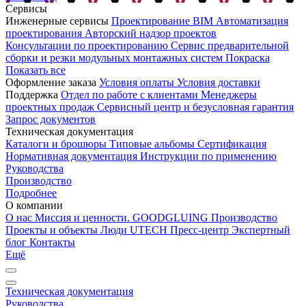
Сервисы
Инженерные сервисы
Проектирование
BIM
Автоматизация
проектирования
Авторский надзор проектов
Консультации по проектированию
Сервис предварительной
сборки и резки модульных монтажных систем
Покраска
Показать все
Оформление заказа
Условия оплаты
Условия доставки
Поддержка
Отдел по работе с клиентами
Менеджеры
проектных продаж
Сервисный центр и безусловная гарантия
Запрос документов
Техническая документация
Каталоги и брошюры
Типовые альбомы
Сертификация
Нормативная документация
Инструкции по применению
Руководства
Производство
Подробнее
О компании
О нас
Миссия и ценности. GOODGLUING
Производство
Проекты и объекты
Люди UTECH
Пресс-центр
Экспертный
блог
Контакты
Ещё
Техническая документация
Руководства