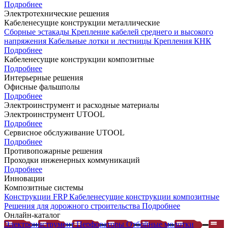
Подробнее
Электротехнические решения
Кабеленесущие конструкции металлические
Сборные эстакады
Крепление кабелей среднего и высокого
напряжения
Кабельные лотки и лестницы
Крепления КНК
Подробнее
Кабеленесущие конструкции композитные
Подробнее
Интерьерные решения
Офисные фальшполы
Подробнее
Электроинструмент и расходные материалы
Электроинструмент UTOOL
Подробнее
Сервисное обслуживание UTOOL
Подробнее
Противопожарные решения
Проходки инженерных коммуникаций
Подробнее
Инновации
Композитные системы
Конструкции FRP
Кабеленесущие конструкции композитные
Решения для дорожного строительства
Подробнее
Онлайн-каталог
Электроинструмент
Перфораторы
Отбойные молотки