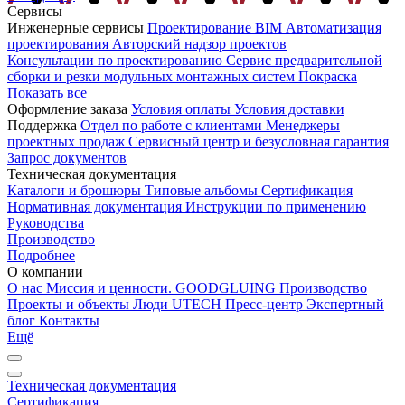
Сервисы
Инженерные сервисы
Проектирование
BIM
Автоматизация
проектирования
Авторский надзор проектов
Консультации по проектированию
Сервис предварительной
сборки и резки модульных монтажных систем
Покраска
Показать все
Оформление заказа
Условия оплаты
Условия доставки
Поддержка
Отдел по работе с клиентами
Менеджеры
проектных продаж
Сервисный центр и безусловная гарантия
Запрос документов
Техническая документация
Каталоги и брошюры
Типовые альбомы
Сертификация
Нормативная документация
Инструкции по применению
Руководства
Производство
Подробнее
О компании
О нас
Миссия и ценности. GOODGLUING
Производство
Проекты и объекты
Люди UTECH
Пресс-центр
Экспертный
блог
Контакты
Ещё
Техническая документация
Сертификация