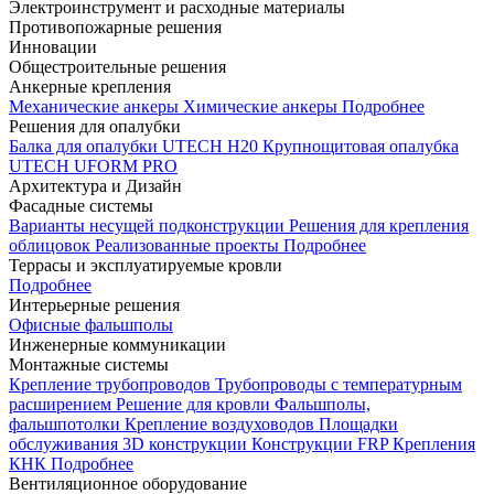
Электроинструмент и расходные материалы
Противопожарные решения
Инновации
Общестроительные решения
Анкерные крепления
Механические анкеры
Химические анкеры
Подробнее
Решения для опалубки
Балка для опалубки UTECH H20
Крупнощитовая опалубка
UTECH UFORM PRO
Архитектура и Дизайн
Фасадные системы
Варианты несущей подконструкции
Решения для крепления
облицовок
Реализованные проекты
Подробнее
Террасы и эксплуатируемые кровли
Подробнее
Интерьерные решения
Офисные фальшполы
Инженерные коммуникации
Монтажные системы
Крепление трубопроводов
Трубопроводы с температурным
расширением
Решение для кровли
Фальшполы,
фальшпотолки
Крепление воздуховодов
Площадки
обслуживания
3D конструкции
Конструкции FRP
Крепления
КНК
Подробнее
Вентиляционное оборудование