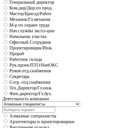
Генеральный директор
Ком.дир/Дир.по прод.
Мастер/Бригад/Рабоч
Механик/Гл.механик
М-р по охране труда
Нач.службы экспл-ции
Начальник участка
Офисный Сотрудник
Проектировщик/Инж.
Прораб
Работник склада
Рук.проек/ПТО/НачОКС
Руков.отд.снабжения
Секретарь
Сотр. отд.снабжения
Тех.Директор/Гл.инж.
Фин.директор/Гл.бух.
Деятельность компании
Алмазные специалисты
Архитекторы и проектировщики
Внутренняя отделка