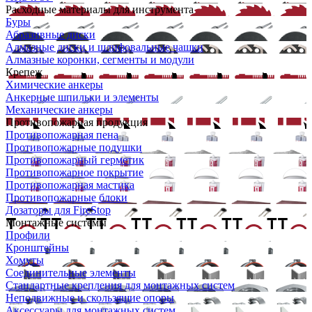
Расходные материалы для инструмента
Буры
Абразивные диски
Алмазные диски и шлифовальные чашки
Алмазные коронки, сегменты и модули
Крепеж
Химические анкеры
Анкерные шпильки и элементы
Механические анкеры
Противопожарная продукция
Противопожарная пена
Противопожарные подушки
Противопожарный герметик
Противопожарное покрытие
Противопожарная мастика
Противопожарные блоки
Дозаторы для FireStop
Монтажные системы
Профили
Кронштейны
Хомуты
Соединительные элементы
Стандартные крепления для монтажных систем
Неподвижные и скользящие опоры
Аксессуары для монтажных систем