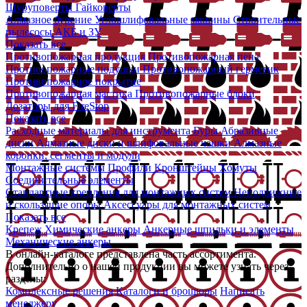
Шуруповерты
Гайковерты
Алмазное бурение
Углошлифовальные машины
Строительные
пылесосы
АКБ и ЗУ
Показать все
Противопожарная продукция
Противопожарная пена
Противопожарные подушки
Противопожарный герметик
Противопожарное покрытие
Противопожарная мастика
Противопожарные блоки
Дозаторы для FireStop
Показать все
Расходные материалы для инструмента
Буры
Абразивные
диски
Алмазные диски и шлифовальные чашки
Алмазные
коронки, сегменты и модули
Монтажные системы
Профили
Кронштейны
Хомуты
Соединительные элементы
Стандартные крепления для монтажных систем
Неподвижные
и скользящие опоры
Аксессуары для монтажных систем
Показать все
Крепеж
Химические анкеры
Анкерные шпильки и элементы
Механические анкеры
В онлайн-каталоге представлена часть ассортимента.
Дополнительно о нашей продукции вы можете узнать через
разделы:
Комплексные решения
Каталоги и брошюры
Написать
менеджеру