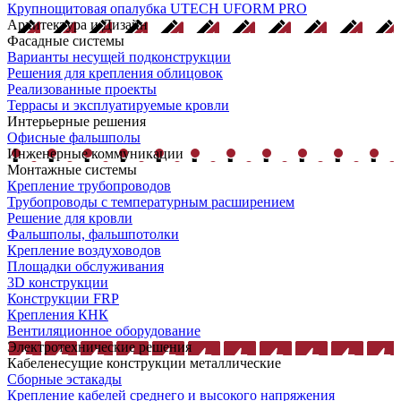
Крупнощитовая опалубка UTECH UFORM PRO
Архитектура и Дизайн
Фасадные системы
Варианты несущей подконструкции
Решения для крепления облицовок
Реализованные проекты
Террасы и эксплуатируемые кровли
Интерьерные решения
Офисные фальшполы
Инженерные коммуникации
Монтажные системы
Крепление трубопроводов
Трубопроводы с температурным расширением
Решение для кровли
Фальшполы, фальшпотолки
Крепление воздуховодов
Площадки обслуживания
3D конструкции
Конструкции FRP
Крепления КНК
Вентиляционное оборудование
Электротехнические решения
Кабеленесущие конструкции металлические
Сборные эстакады
Крепление кабелей среднего и высокого напряжения