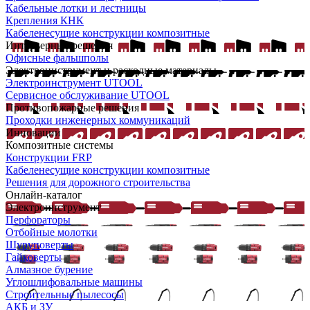
Кабельные лотки и лестницы
Крепления КНК
Кабеленесущие конструкции композитные
Интерьерные решения
Офисные фальшполы
Электроинструмент и расходные материалы
Электроинструмент UTOOL
Сервисное обслуживание UTOOL
Противопожарные решения
Проходки инженерных коммуникаций
Инновации
Композитные системы
Конструкции FRP
Кабеленесущие конструкции композитные
Решения для дорожного строительства
Онлайн-каталог
Электроинструмент
Перфораторы
Отбойные молотки
Шуруповерты
Гайковерты
Алмазное бурение
Углошлифовальные машины
Строительные пылесосы
АКБ и ЗУ