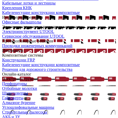
Кабельные лотки и лестницы
Крепления КНК
Кабеленесущие конструкции композитные
Интерьерные решения
Офисные фальшполы
Электроинструмент и расходные материалы
Электроинструмент UTOOL
Сервисное обслуживание UTOOL
Противопожарные решения
Проходки инженерных коммуникаций
Инновации
Композитные системы
Конструкции FRP
Кабеленесущие конструкции композитные
Решения для дорожного строительства
Онлайн-каталог
Электроинструмент
Перфораторы
Отбойные молотки
Шуруповерты
Гайковерты
Алмазное бурение
Углошлифовальные машины
Строительные пылесосы
АКБ и ЗУ