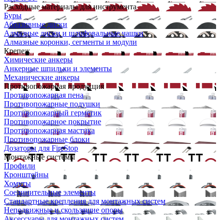
Расходные материалы для инструмента
Буры
Абразивные диски
Алмазные диски и шлифовальные чашки
Алмазные коронки, сегменты и модули
Крепеж
Химические анкеры
Анкерные шпильки и элементы
Механические анкеры
Противопожарная продукция
Противопожарная пена
Противопожарные подушки
Противопожарный герметик
Противопожарное покрытие
Противопожарная мастика
Противопожарные блоки
Дозаторы для FireStop
Монтажные системы
Профили
Кронштейны
Хомуты
Соединительные элементы
Стандартные крепления для монтажных систем
Неподвижные и скользящие опоры
Аксессуары для монтажных систем