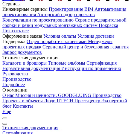
Сервисы
Инженерные сервисы
Проектирование
BIM
Автоматизация
проектирования
Авторский надзор проектов
Консультации по проектированию
Сервис предварительной
сборки и резки модульных монтажных систем
Покраска
Показать все
Оформление заказа
Условия оплаты
Условия доставки
Поддержка
Отдел по работе с клиентами
Менеджеры
проектных продаж
Сервисный центр и безусловная гарантия
Запрос документов
Техническая документация
Каталоги и брошюры
Типовые альбомы
Сертификация
Нормативная документация
Инструкции по применению
Руководства
Производство
Подробнее
О компании
О нас
Миссия и ценности. GOODGLUING
Производство
Проекты и объекты
Люди UTECH
Пресс-центр
Экспертный
блог
Контакты
Ещё
Техническая документация
Сертификация