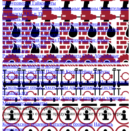
Шуруповерты
Гайковерты
Алмазное бурение
Углошлифовальные машины
Строительные
пылесосы
АКБ и ЗУ
Показать все
Противопожарная продукция
Противопожарная пена
Противопожарные подушки
Противопожарный герметик
Противопожарное покрытие
Противопожарная мастика
Противопожарные блоки
Дозаторы для FireStop
Показать все
Расходные материалы для инструмента
Буры
Абразивные
диски
Алмазные диски и шлифовальные чашки
Алмазные
коронки, сегменты и модули
Монтажные системы
Профили
Кронштейны
Хомуты
Соединительные элементы
Стандартные крепления для монтажных систем
Неподвижные
и скользящие опоры
Аксессуары для монтажных систем
Показать все
Крепеж
Химические анкеры
Анкерные шпильки и элементы
Механические анкеры
В онлайн-каталоге представлена часть ассортимента.
Дополнительно о нашей продукции вы можете узнать через
разделы:
Комплексные решения
Каталоги и брошюры
Написать
менеджеру