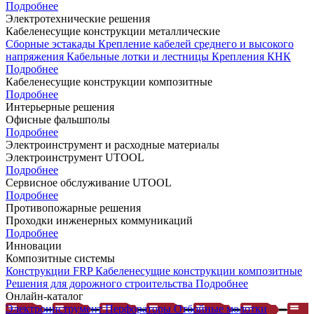
Подробнее
Электротехнические решения
Кабеленесущие конструкции металлические
Сборные эстакады
Крепление кабелей среднего и высокого
напряжения
Кабельные лотки и лестницы
Крепления КНК
Подробнее
Кабеленесущие конструкции композитные
Подробнее
Интерьерные решения
Офисные фальшполы
Подробнее
Электроинструмент и расходные материалы
Электроинструмент UTOOL
Подробнее
Сервисное обслуживание UTOOL
Подробнее
Противопожарные решения
Проходки инженерных коммуникаций
Подробнее
Инновации
Композитные системы
Конструкции FRP
Кабеленесущие конструкции композитные
Решения для дорожного строительства
Подробнее
Онлайн-каталог
Электроинструмент
Перфораторы
Отбойные молотки