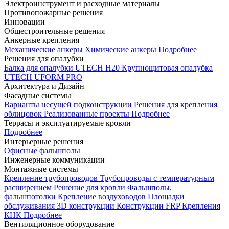
Электроинструмент и расходные материалы
Противопожарные решения
Инновации
Общестроительные решения
Анкерные крепления
Механические анкеры
Химические анкеры
Подробнее
Решения для опалубки
Балка для опалубки UTECH H20
Крупнощитовая опалубка
UTECH UFORM PRO
Архитектура и Дизайн
Фасадные системы
Варианты несущей подконструкции
Решения для крепления
облицовок
Реализованные проекты
Подробнее
Террасы и эксплуатируемые кровли
Подробнее
Интерьерные решения
Офисные фальшполы
Инженерные коммуникации
Монтажные системы
Крепление трубопроводов
Трубопроводы с температурным
расширением
Решение для кровли
Фальшполы,
фальшпотолки
Крепление воздуховодов
Площадки
обслуживания
3D конструкции
Конструкции FRP
Крепления
КНК
Подробнее
Вентиляционное оборудование