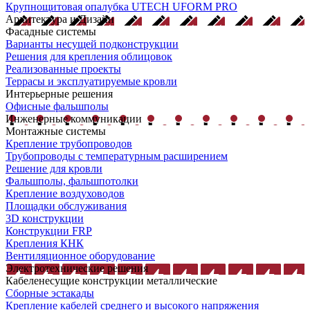
Крупнощитовая опалубка UTECH UFORM PRO
Архитектура и Дизайн
Фасадные системы
Варианты несущей подконструкции
Решения для крепления облицовок
Реализованные проекты
Террасы и эксплуатируемые кровли
Интерьерные решения
Офисные фальшполы
Инженерные коммуникации
Монтажные системы
Крепление трубопроводов
Трубопроводы с температурным расширением
Решение для кровли
Фальшполы, фальшпотолки
Крепление воздуховодов
Площадки обслуживания
3D конструкции
Конструкции FRP
Крепления КНК
Вентиляционное оборудование
Электротехнические решения
Кабеленесущие конструкции металлические
Сборные эстакады
Крепление кабелей среднего и высокого напряжения