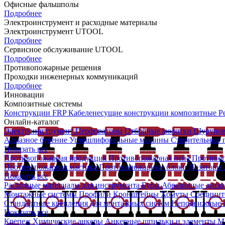
Офисные фальшполы
Подробнее
Электроинструмент и расходные материалы
Электроинструмент UTOOL
Подробнее
Сервисное обслуживание UTOOL
Подробнее
Противопожарные решения
Проходки инженерных коммуникаций
Подробнее
Инновации
Композитные системы
Конструкции FRP
Кабеленесущие конструкции композитные
Р
Онлайн-каталог
Электроинструмент
Перфораторы
Отбойные молотки
Шурупо
Алмазное бурение
Углошлифовальные машины
Строительные
Показать все
Противопожарная продукция
Противопожарная пена
Противо
Противопожарная мастика
Противопожарные блоки
Дозаторы д
Показать все
Расходные материалы для инструмента
Буры
Абразивные диск
Монтажные системы
Профили
Кронштейны
Хомуты
Соединит
Стандартные крепления для монтажных систем
Неподвижные и
Показать все
Крепеж
Химические анкеры
Анкерные шпильки и элементы
М