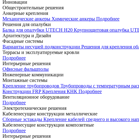
Инновации
Общестроительные решения
Анкерные крепления
Механические анкеры
Химические анкеры
Подробнее
Решения для опалубки
Балка для опалубки UTECH H20
Крупнощитовая опалубка 
Архитектура и Дизайн
Фасадные системы
Варианты несущей подконструкции
Решения для крепления о
Террасы и эксплуатируемые кровли
Подробнее
Интерьерные решения
Офисные фальшполы
Инженерные коммуникации
Монтажные системы
Крепление трубопроводов
Трубопроводы с температурным ра
Конструкции FRP
Крепления КНК
Подробнее
Вентиляционное оборудование
Подробнее
Электротехнические решения
Кабеленесущие конструкции металлические
Сборные эстакады
Крепление кабелей среднего и высокого н
Кабеленесущие конструкции композитные
Подробнее
Интерьерные решения