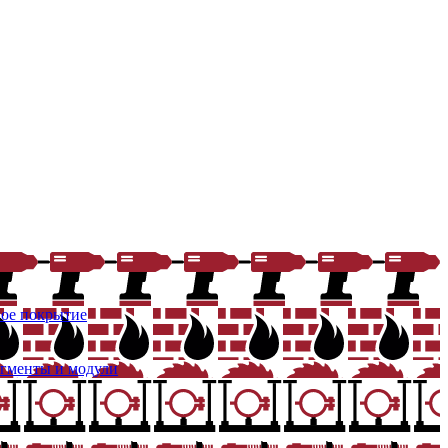
ое покрытие
егменты и модули