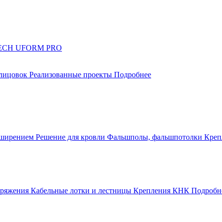
UTECH UFORM PRO
блицовок
Реализованные проекты
Подробнее
сширением
Решение для кровли
Фальшполы, фальшпотолки
Креп
апряжения
Кабельные лотки и лестницы
Крепления КНК
Подробн