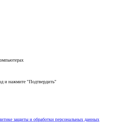
компьютерах
од и нажмите "Подтвердить"
литике защиты и обработки персональных данных