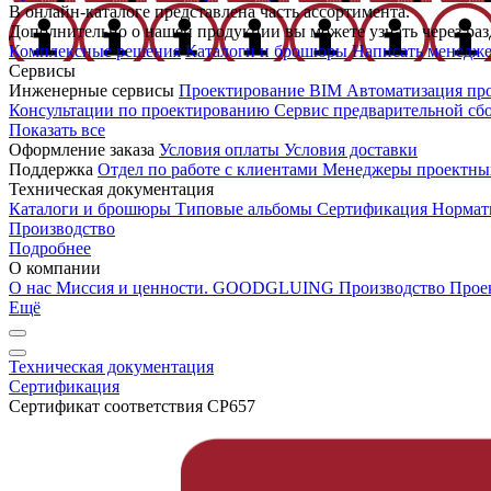
В онлайн-каталоге представлена часть ассортимента.
Дополнительно о нашей продукции вы можете узнать через раз
Комплексные решения
Каталоги и брошюры
Написать менедж
Сервисы
Инженерные сервисы
Проектирование
BIM
Автоматизация пр
Консультации по проектированию
Сервис предварительной сб
Показать все
Оформление заказа
Условия оплаты
Условия доставки
Поддержка
Отдел по работе с клиентами
Менеджеры проектны
Техническая документация
Каталоги и брошюры
Типовые альбомы
Сертификация
Нормат
Производство
Подробнее
О компании
О нас
Миссия и ценности. GOODGLUING
Производство
Прое
Ещё
Техническая документация
Сертификация
Сертификат соответствия CP657