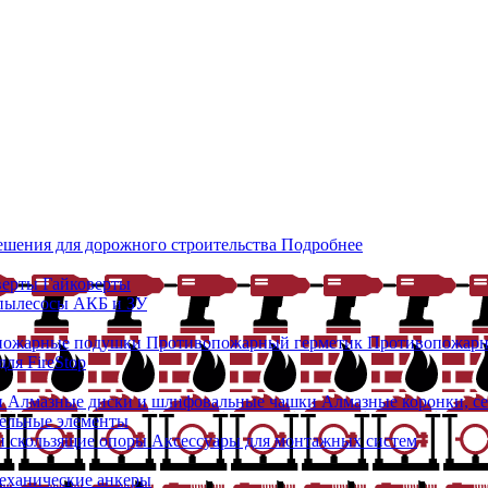
ешения для дорожного строительства
Подробнее
верты
Гайковерты
 пылесосы
АКБ и ЗУ
пожарные подушки
Противопожарный герметик
Противопожарн
ля FireStop
и
Алмазные диски и шлифовальные чашки
Алмазные коронки, с
ельные элементы
 скользящие опоры
Аксессуары для монтажных систем
еханические анкеры