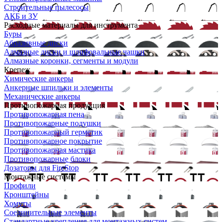
Строительные пылесосы
АКБ и ЗУ
Расходные материалы для инструмента
Буры
Абразивные диски
Алмазные диски и шлифовальные чашки
Алмазные коронки, сегменты и модули
Крепеж
Химические анкеры
Анкерные шпильки и элементы
Механические анкеры
Противопожарная продукция
Противопожарная пена
Противопожарные подушки
Противопожарный герметик
Противопожарное покрытие
Противопожарная мастика
Противопожарные блоки
Дозаторы для FireStop
Монтажные системы
Профили
Кронштейны
Хомуты
Соединительные элементы
Стандартные крепления для монтажных систем