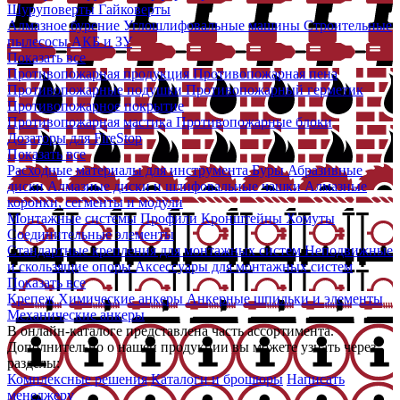
Шуруповерты
Гайковерты
Алмазное бурение
Углошлифовальные машины
Строительные
пылесосы
АКБ и ЗУ
Показать все
Противопожарная продукция
Противопожарная пена
Противопожарные подушки
Противопожарный герметик
Противопожарное покрытие
Противопожарная мастика
Противопожарные блоки
Дозаторы для FireStop
Показать все
Расходные материалы для инструмента
Буры
Абразивные
диски
Алмазные диски и шлифовальные чашки
Алмазные
коронки, сегменты и модули
Монтажные системы
Профили
Кронштейны
Хомуты
Соединительные элементы
Стандартные крепления для монтажных систем
Неподвижные
и скользящие опоры
Аксессуары для монтажных систем
Показать все
Крепеж
Химические анкеры
Анкерные шпильки и элементы
Механические анкеры
В онлайн-каталоге представлена часть ассортимента.
Дополнительно о нашей продукции вы можете узнать через
разделы:
Комплексные решения
Каталоги и брошюры
Написать
менеджеру