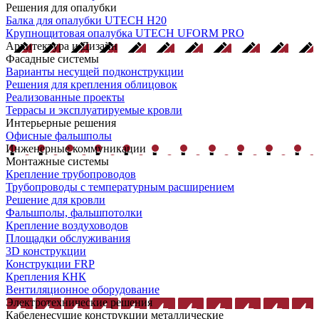
Решения для опалубки
Балка для опалубки UTECH H20
Крупнощитовая опалубка UTECH UFORM PRO
Архитектура и Дизайн
Фасадные системы
Варианты несущей подконструкции
Решения для крепления облицовок
Реализованные проекты
Террасы и эксплуатируемые кровли
Интерьерные решения
Офисные фальшполы
Инженерные коммуникации
Монтажные системы
Крепление трубопроводов
Трубопроводы с температурным расширением
Решение для кровли
Фальшполы, фальшпотолки
Крепление воздуховодов
Площадки обслуживания
3D конструкции
Конструкции FRP
Крепления КНК
Вентиляционное оборудование
Электротехнические решения
Кабеленесущие конструкции металлические