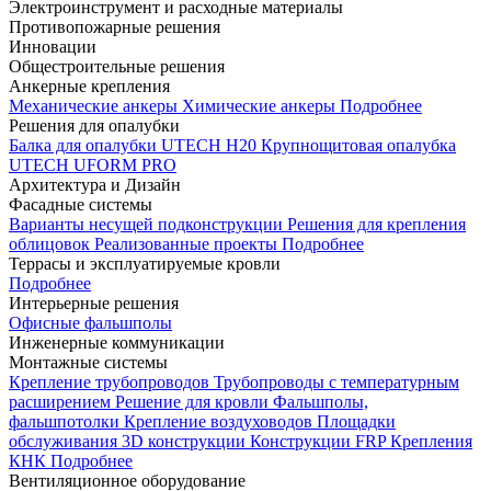
Электроинструмент и расходные материалы
Противопожарные решения
Инновации
Общестроительные решения
Анкерные крепления
Механические анкеры
Химические анкеры
Подробнее
Решения для опалубки
Балка для опалубки UTECH H20
Крупнощитовая опалубка
UTECH UFORM PRO
Архитектура и Дизайн
Фасадные системы
Варианты несущей подконструкции
Решения для крепления
облицовок
Реализованные проекты
Подробнее
Террасы и эксплуатируемые кровли
Подробнее
Интерьерные решения
Офисные фальшполы
Инженерные коммуникации
Монтажные системы
Крепление трубопроводов
Трубопроводы с температурным
расширением
Решение для кровли
Фальшполы,
фальшпотолки
Крепление воздуховодов
Площадки
обслуживания
3D конструкции
Конструкции FRP
Крепления
КНК
Подробнее
Вентиляционное оборудование