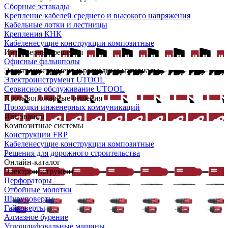
Сборные эстакады
Крепление кабелей среднего и высокого напряжения
Кабельные лотки и лестницы
Крепления КНК
Кабеленесущие конструкции композитные
Интерьерные решения
Офисные фальшполы
Электроинструмент и расходные материалы
Электроинструмент UTOOL
Сервисное обслуживание UTOOL
Противопожарные решения
Проходки инженерных коммуникаций
Инновации
Композитные системы
Конструкции FRP
Кабеленесущие конструкции композитные
Решения для дорожного строительства
Онлайн-каталог
Электроинструмент
Перфораторы
Отбойные молотки
Шуруповерты
Гайковерты
Алмазное бурение
Углошлифовальные машины