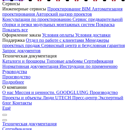
Сервисы
Инженерные сервисы
Проектирование
BIM
Автоматизация
проектирования
Авторский надзор проектов
Консультации по проектированию
Сервис предварительной
сборки и резки модульных монтажных систем
Покраска
Показать все
Оформление заказа
Условия оплаты
Условия доставки
Поддержка
Отдел по работе с клиентами
Менеджеры
проектных продаж
Сервисный центр и безусловная гарантия
Запрос документов
Техническая документация
Каталоги и брошюры
Типовые альбомы
Сертификация
Нормативная документация
Инструкции по применению
Руководства
Производство
Подробнее
О компании
О нас
Миссия и ценности. GOODGLUING
Производство
Проекты и объекты
Люди UTECH
Пресс-центр
Экспертный
блог
Контакты
Ещё
Техническая документация
Сертификация