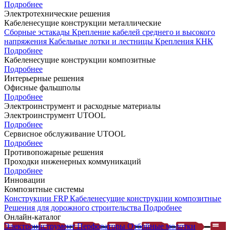
Подробнее
Электротехнические решения
Кабеленесущие конструкции металлические
Сборные эстакады
Крепление кабелей среднего и высокого
напряжения
Кабельные лотки и лестницы
Крепления КНК
Подробнее
Кабеленесущие конструкции композитные
Подробнее
Интерьерные решения
Офисные фальшполы
Подробнее
Электроинструмент и расходные материалы
Электроинструмент UTOOL
Подробнее
Сервисное обслуживание UTOOL
Подробнее
Противопожарные решения
Проходки инженерных коммуникаций
Подробнее
Инновации
Композитные системы
Конструкции FRP
Кабеленесущие конструкции композитные
Решения для дорожного строительства
Подробнее
Онлайн-каталог
Электроинструмент
Перфораторы
Отбойные молотки