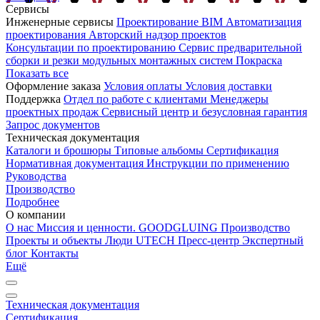
Сервисы
Инженерные сервисы
Проектирование
BIM
Автоматизация
проектирования
Авторский надзор проектов
Консультации по проектированию
Сервис предварительной
сборки и резки модульных монтажных систем
Покраска
Показать все
Оформление заказа
Условия оплаты
Условия доставки
Поддержка
Отдел по работе с клиентами
Менеджеры
проектных продаж
Сервисный центр и безусловная гарантия
Запрос документов
Техническая документация
Каталоги и брошюры
Типовые альбомы
Сертификация
Нормативная документация
Инструкции по применению
Руководства
Производство
Подробнее
О компании
О нас
Миссия и ценности. GOODGLUING
Производство
Проекты и объекты
Люди UTECH
Пресс-центр
Экспертный
блог
Контакты
Ещё
Техническая документация
Сертификация