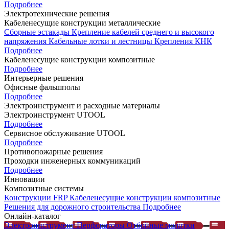
Подробнее
Электротехнические решения
Кабеленесущие конструкции металлические
Сборные эстакады
Крепление кабелей среднего и высокого
напряжения
Кабельные лотки и лестницы
Крепления КНК
Подробнее
Кабеленесущие конструкции композитные
Подробнее
Интерьерные решения
Офисные фальшполы
Подробнее
Электроинструмент и расходные материалы
Электроинструмент UTOOL
Подробнее
Сервисное обслуживание UTOOL
Подробнее
Противопожарные решения
Проходки инженерных коммуникаций
Подробнее
Инновации
Композитные системы
Конструкции FRP
Кабеленесущие конструкции композитные
Решения для дорожного строительства
Подробнее
Онлайн-каталог
Электроинструмент
Перфораторы
Отбойные молотки