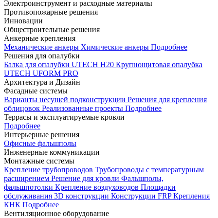
Электроинструмент и расходные материалы
Противопожарные решения
Инновации
Общестроительные решения
Анкерные крепления
Механические анкеры
Химические анкеры
Подробнее
Решения для опалубки
Балка для опалубки UTECH H20
Крупнощитовая опалубка
UTECH UFORM PRO
Архитектура и Дизайн
Фасадные системы
Варианты несущей подконструкции
Решения для крепления
облицовок
Реализованные проекты
Подробнее
Террасы и эксплуатируемые кровли
Подробнее
Интерьерные решения
Офисные фальшполы
Инженерные коммуникации
Монтажные системы
Крепление трубопроводов
Трубопроводы с температурным
расширением
Решение для кровли
Фальшполы,
фальшпотолки
Крепление воздуховодов
Площадки
обслуживания
3D конструкции
Конструкции FRP
Крепления
КНК
Подробнее
Вентиляционное оборудование