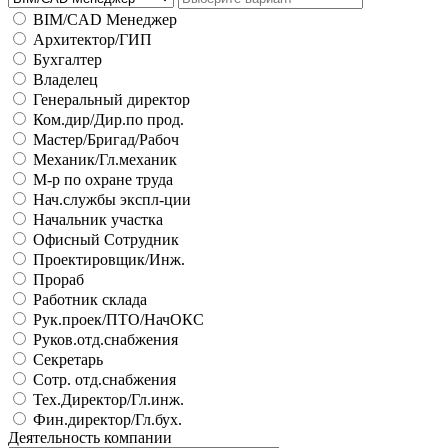
BIM/CAD Менеджер
Архитектор/ГИП
Бухгалтер
Владелец
Генеральный директор
Ком.дир/Дир.по прод.
Мастер/Бригад/Рабоч
Механик/Гл.механик
М-р по охране труда
Нач.службы экспл-ции
Начальник участка
Офисный Сотрудник
Проектировщик/Инж.
Прораб
Работник склада
Рук.проек/ПТО/НачОКС
Руков.отд.снабжения
Секретарь
Сотр. отд.снабжения
Тех.Директор/Гл.инж.
Фин.директор/Гл.бух.
Деятельность компании