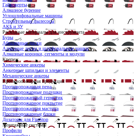
Гайковерты
Алмазное бурение
Углошлифовальные машины
Строительные пылесосы
АКБ и ЗУ
Расходные материалы для инструмента
Буры
Абразивные диски
Алмазные диски и шлифовальные чашки
Алмазные коронки, сегменты и модули
Крепеж
Химические анкеры
Анкерные шпильки и элементы
Механические анкеры
Противопожарная продукция
Противопожарная пена
Противопожарные подушки
Противопожарный герметик
Противопожарное покрытие
Противопожарная мастика
Противопожарные блоки
Дозаторы для FireStop
Монтажные системы
Профили
Кронштейны