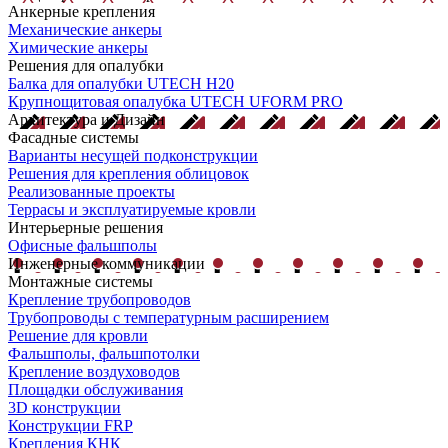
Анкерные крепления
Механические анкеры
Химические анкеры
Решения для опалубки
Балка для опалубки UTECH H20
Крупнощитовая опалубка UTECH UFORM PRO
Архитектура и Дизайн
Фасадные системы
Варианты несущей подконструкции
Решения для крепления облицовок
Реализованные проекты
Террасы и эксплуатируемые кровли
Интерьерные решения
Офисные фальшполы
Инженерные коммуникации
Монтажные системы
Крепление трубопроводов
Трубопроводы с температурным расширением
Решение для кровли
Фальшполы, фальшпотолки
Крепление воздуховодов
Площадки обслуживания
3D конструкции
Конструкции FRP
Крепления КНК