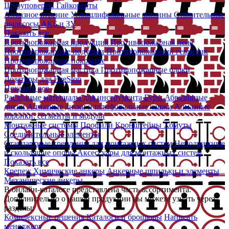
Шуруповерты
Гайковерты
Алмазное бурение
Углошлифовальные машины
Строительные
пылесосы
АКБ и ЗУ
Показать все
Противопожарная продукция
Противопожарная пена
Противопожарные подушки
Противопожарный герметик
Противопожарное покрытие
Противопожарная мастика
Противопожарные блоки
Дозаторы для FireStop
Показать все
Расходные материалы для инструмента
Буры
Абразивные
диски
Алмазные диски и шлифовальные чашки
Алмазные
коронки, сегменты и модули
Монтажные системы
Профили
Кронштейны
Хомуты
Соединительные элементы
Стандартные крепления для монтажных систем
Неподвижные
и скользящие опоры
Аксессуары для монтажных систем
Показать все
Крепеж
Химические анкеры
Анкерные шпильки и элементы
Механические анкеры
В онлайн-каталоге представлена часть ассортимента.
Дополнительно о нашей продукции вы можете узнать через
разделы:
Комплексные решения
Каталоги и брошюры
Написать
менеджеру