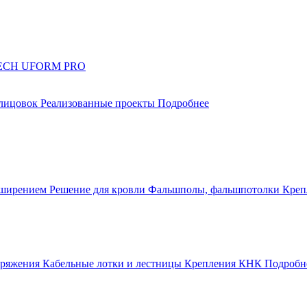
UTECH UFORM PRO
блицовок
Реализованные проекты
Подробнее
сширением
Решение для кровли
Фальшполы, фальшпотолки
Креп
апряжения
Кабельные лотки и лестницы
Крепления КНК
Подробн