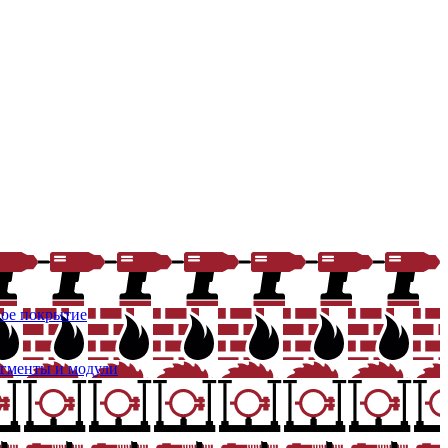
ое покрытие
егменты и модули