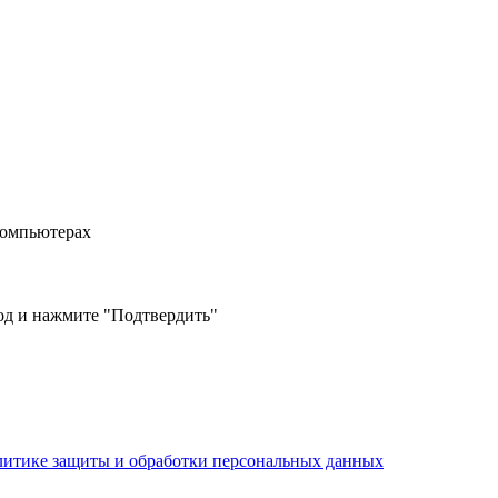
компьютерах
од и нажмите "Подтвердить"
литике защиты и обработки персональных данных