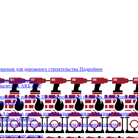
ешения для дорожного строительства
Подробнее
верты
Гайковерты
 пылесосы
АКБ и ЗУ
пожарные подушки
Противопожарный герметик
Противопожарн
ля FireStop
и
Алмазные диски и шлифовальные чашки
Алмазные коронки, с
ельные элементы
 скользящие опоры
Аксессуары для монтажных систем
еханические анкеры