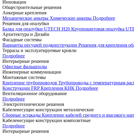
Инновации
Общестроительные решения
Анкерные крепления
Механические анкеры
Химические анкеры
Подробнее
Решения для опалубки
Балка для опалубки UTECH H20
Крупнощитовая опалубка 
Архитектура и Дизайн
Фасадные системы
Варианты несущей подконструкции
Решения для крепления о
Террасы и эксплуатируемые кровли
Подробнее
Интерьерные решения
Офисные фальшполы
Инженерные коммуникации
Монтажные системы
Крепление трубопроводов
Трубопроводы с температурным ра
Конструкции FRP
Крепления КНК
Подробнее
Вентиляционное оборудование
Подробнее
Электротехнические решения
Кабеленесущие конструкции металлические
Сборные эстакады
Крепление кабелей среднего и высокого н
Кабеленесущие конструкции композитные
Подробнее
Интерьерные решения