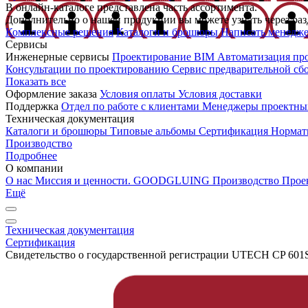
В онлайн-каталоге представлена часть ассортимента.
Дополнительно о нашей продукции вы можете узнать через раз
Комплексные решения
Каталоги и брошюры
Написать менедж
Сервисы
Инженерные сервисы
Проектирование
BIM
Автоматизация пр
Консультации по проектированию
Сервис предварительной сб
Показать все
Оформление заказа
Условия оплаты
Условия доставки
Поддержка
Отдел по работе с клиентами
Менеджеры проектны
Техническая документация
Каталоги и брошюры
Типовые альбомы
Сертификация
Нормат
Производство
Подробнее
О компании
О нас
Миссия и ценности. GOODGLUING
Производство
Прое
Ещё
Техническая документация
Сертификация
Свидетельство о государственной регистрации UTECH CP 601