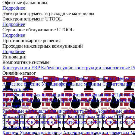
Офисные фальшполы
Подробнее
Электроинструмент и расходные материалы
Электроинструмент UTOOL
Подробнее
Сервисное обслуживание UTOOL
Подробнее
Противопожарные решения
Проходки инженерных коммуникаций
Подробнее
Инновации
Композитные системы
Конструкции FRP
Кабеленесущие конструкции композитные
Р
Онлайн-каталог
Электроинструмент
Перфораторы
Отбойные молотки
Шурупо
Алмазное бурение
Углошлифовальные машины
Строительные
Показать все
Противопожарная продукция
Противопожарная пена
Противо
Противопожарная мастика
Противопожарные блоки
Дозаторы д
Показать все
Расходные материалы для инструмента
Буры
Абразивные диск
Монтажные системы
Профили
Кронштейны
Хомуты
Соединит
Стандартные крепления для монтажных систем
Неподвижные и
Показать все
Крепеж
Химические анкеры
Анкерные шпильки и элементы
М