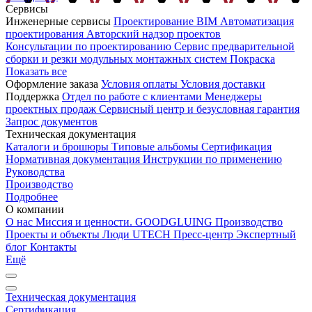
Сервисы
Инженерные сервисы
Проектирование
BIM
Автоматизация
проектирования
Авторский надзор проектов
Консультации по проектированию
Сервис предварительной
сборки и резки модульных монтажных систем
Покраска
Показать все
Оформление заказа
Условия оплаты
Условия доставки
Поддержка
Отдел по работе с клиентами
Менеджеры
проектных продаж
Сервисный центр и безусловная гарантия
Запрос документов
Техническая документация
Каталоги и брошюры
Типовые альбомы
Сертификация
Нормативная документация
Инструкции по применению
Руководства
Производство
Подробнее
О компании
О нас
Миссия и ценности. GOODGLUING
Производство
Проекты и объекты
Люди UTECH
Пресс-центр
Экспертный
блог
Контакты
Ещё
Техническая документация
Сертификация