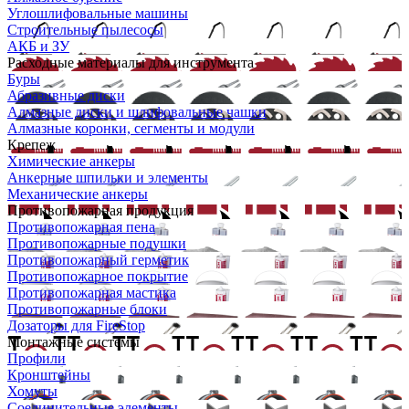
Углошлифовальные машины
Строительные пылесосы
АКБ и ЗУ
Расходные материалы для инструмента
Буры
Абразивные диски
Алмазные диски и шлифовальные чашки
Алмазные коронки, сегменты и модули
Крепеж
Химические анкеры
Анкерные шпильки и элементы
Механические анкеры
Противопожарная продукция
Противопожарная пена
Противопожарные подушки
Противопожарный герметик
Противопожарное покрытие
Противопожарная мастика
Противопожарные блоки
Дозаторы для FireStop
Монтажные системы
Профили
Кронштейны
Хомуты
Соединительные элементы