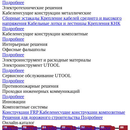
Подробнее
Электротехнические решения
Кабеленесущие конструкции металлические
Сборные эстакады
Крепление кабелей среднего и высокого
напряжения
Кабельные лотки и лестницы
Крепления КНК
Подробнее
Кабеленесущие конструкции композитные
Подробнее
Интерьерные решения
Офисные фальшполы
Подробнее
Электроинструмент и расходные материалы
Электроинструмент UTOOL
Подробнее
Сервисное обслуживание UTOOL
Подробнее
Противопожарные решения
Проходки инженерных коммуникаций
Подробнее
Инновации
Композитные системы
Конструкции FRP
Кабеленесущие конструкции композитные
Решения для дорожного строительства
Подробнее
Онлайн-каталог
Электроинструмент
Перфораторы
Отбойные молотки