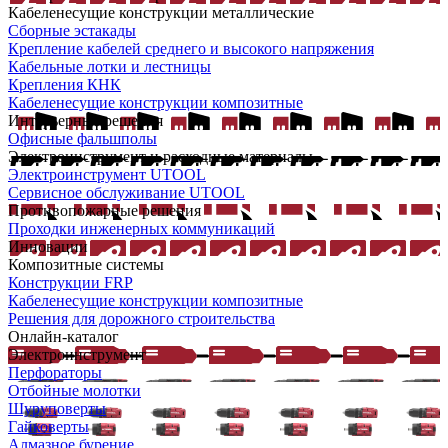
Кабеленесущие конструкции металлические
Сборные эстакады
Крепление кабелей среднего и высокого напряжения
Кабельные лотки и лестницы
Крепления КНК
Кабеленесущие конструкции композитные
Интерьерные решения
Офисные фальшполы
Электроинструмент и расходные материалы
Электроинструмент UTOOL
Сервисное обслуживание UTOOL
Противопожарные решения
Проходки инженерных коммуникаций
Инновации
Композитные системы
Конструкции FRP
Кабеленесущие конструкции композитные
Решения для дорожного строительства
Онлайн-каталог
Электроинструмент
Перфораторы
Отбойные молотки
Шуруповерты
Гайковерты
Алмазное бурение