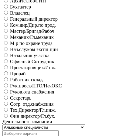
Архитектор/ГИП
Бухгалтер
Владелец
Генеральный директор
Ком.дир/Дир.по прод.
Мастер/Бригад/Рабоч
Механик/Гл.механик
М-р по охране труда
Нач.службы экспл-ции
Начальник участка
Офисный Сотрудник
Проектировщик/Инж.
Прораб
Работник склада
Рук.проек/ПТО/НачОКС
Руков.отд.снабжения
Секретарь
Сотр. отд.снабжения
Тех.Директор/Гл.инж.
Фин.директор/Гл.бух.
Деятельность компании