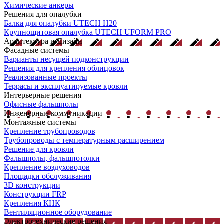
Химические анкеры
Решения для опалубки
Балка для опалубки UTECH H20
Крупнощитовая опалубка UTECH UFORM PRO
Архитектура и Дизайн
Фасадные системы
Варианты несущей подконструкции
Решения для крепления облицовок
Реализованные проекты
Террасы и эксплуатируемые кровли
Интерьерные решения
Офисные фальшполы
Инженерные коммуникации
Монтажные системы
Крепление трубопроводов
Трубопроводы с температурным расширением
Решение для кровли
Фальшполы, фальшпотолки
Крепление воздуховодов
Площадки обслуживания
3D конструкции
Конструкции FRP
Крепления КНК
Вентиляционное оборудование
Электротехнические решения