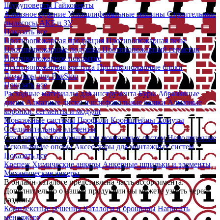
Шуруповерты
Гайковерты
Алмазное бурение
Углошлифовальные машины
Строительные
пылесосы
АКБ и ЗУ
Показать все
Противопожарная продукция
Противопожарная пена
Противопожарные подушки
Противопожарный герметик
Противопожарное покрытие
Противопожарная мастика
Противопожарные блоки
Дозаторы для FireStop
Показать все
Расходные материалы для инструмента
Буры
Абразивные
диски
Алмазные диски и шлифовальные чашки
Алмазные
коронки, сегменты и модули
Монтажные системы
Профили
Кронштейны
Хомуты
Соединительные элементы
Стандартные крепления для монтажных систем
Неподвижные
и скользящие опоры
Аксессуары для монтажных систем
Показать все
Крепеж
Химические анкеры
Анкерные шпильки и элементы
Механические анкеры
В онлайн-каталоге представлена часть ассортимента.
Дополнительно о нашей продукции вы можете узнать через
разделы:
Комплексные решения
Каталоги и брошюры
Написать
менеджеру