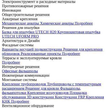
Электроинструмент и расходные материалы
Противопожарные решения
Инновации
Общестроительные решения
Анкерные крепления
Механические анкеры
Химические анкеры
Подробнее
Решения для опалубки
Балка для опалубки UTECH H20
Крупнощитовая опалубка
UTECH UFORM PRO
Архитектура и Дизайн
Фасадные системы
Варианты несущей подконструкции
Решения для крепления
облицовок
Реализованные проекты
Подробнее
Террасы и эксплуатируемые кровли
Подробнее
Интерьерные решения
Офисные фальшполы
Инженерные коммуникации
Монтажные системы
Крепление трубопроводов
Трубопроводы с температурным
расширением
Решение для кровли
Фальшполы,
фальшпотолки
Крепление воздуховодов
Площадки
обслуживания
3D конструкции
Конструкции FRP
Крепления
КНК
Подробнее
Вентиляционное оборудование