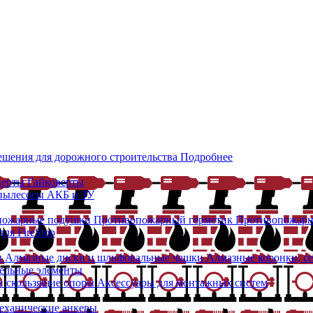
ешения для дорожного строительства
Подробнее
верты
Гайковерты
 пылесосы
АКБ и ЗУ
пожарные подушки
Противопожарный герметик
Противопожарн
ля FireStop
и
Алмазные диски и шлифовальные чашки
Алмазные коронки, с
ельные элементы
 скользящие опоры
Аксессуары для монтажных систем
еханические анкеры