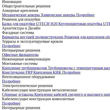
Инновации
Общестроительные решения
Анкерные крепления
Механические анкеры
Химические анкеры
Подробнее
Решения для опалубки
Балка для опалубки UTECH H20
Крупнощитовая опалубка 
Архитектура и Дизайн
Фасадные системы
Варианты несущей подконструкции
Решения для крепления о
Террасы и эксплуатируемые кровли
Подробнее
Интерьерные решения
Офисные фальшполы
Инженерные коммуникации
Монтажные системы
Крепление трубопроводов
Трубопроводы с температурным ра
Конструкции FRP
Крепления КНК
Подробнее
Вентиляционное оборудование
Подробнее
Электротехнические решения
Кабеленесущие конструкции металлические
Сборные эстакады
Крепление кабелей среднего и высокого н
Кабеленесущие конструкции композитные
Подробнее
Интерьерные решения