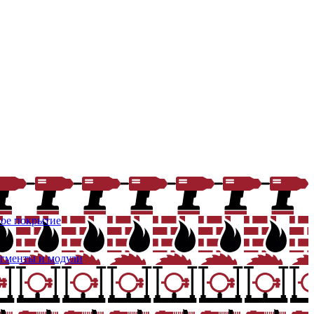
ое покрытие
егменты и модули