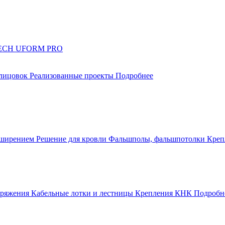
UTECH UFORM PRO
блицовок
Реализованные проекты
Подробнее
сширением
Решение для кровли
Фальшполы, фальшпотолки
Креп
апряжения
Кабельные лотки и лестницы
Крепления КНК
Подробн