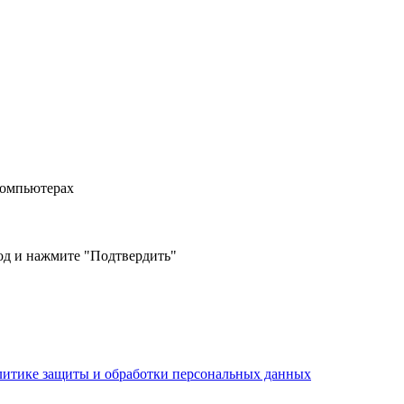
компьютерах
од и нажмите "Подтвердить"
литике защиты и обработки персональных данных