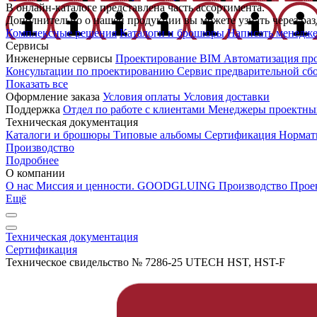
В онлайн-каталоге представлена часть ассортимента.
Дополнительно о нашей продукции вы можете узнать через раз
Комплексные решения
Каталоги и брошюры
Написать менедж
Сервисы
Инженерные сервисы
Проектирование
BIM
Автоматизация пр
Консультации по проектированию
Сервис предварительной сб
Показать все
Оформление заказа
Условия оплаты
Условия доставки
Поддержка
Отдел по работе с клиентами
Менеджеры проектны
Техническая документация
Каталоги и брошюры
Типовые альбомы
Сертификация
Нормат
Производство
Подробнее
О компании
О нас
Миссия и ценности. GOODGLUING
Производство
Прое
Ещё
Техническая документация
Сертификация
Техническое свидельство № 7286-25 UTECH HST, HST-F