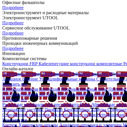
Офисные фальшполы
Подробнее
Электроинструмент и расходные материалы
Электроинструмент UTOOL
Подробнее
Сервисное обслуживание UTOOL
Подробнее
Противопожарные решения
Проходки инженерных коммуникаций
Подробнее
Инновации
Композитные системы
Конструкции FRP
Кабеленесущие конструкции композитные
Р
Онлайн-каталог
Электроинструмент
Перфораторы
Отбойные молотки
Шурупо
Алмазное бурение
Углошлифовальные машины
Строительные
Показать все
Противопожарная продукция
Противопожарная пена
Противо
Противопожарная мастика
Противопожарные блоки
Дозаторы д
Показать все
Расходные материалы для инструмента
Буры
Абразивные диск
Монтажные системы
Профили
Кронштейны
Хомуты
Соединит
Стандартные крепления для монтажных систем
Неподвижные и
Показать все
Крепеж
Химические анкеры
Анкерные шпильки и элементы
М