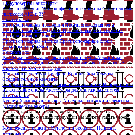
Шуруповерты
Гайковерты
Алмазное бурение
Углошлифовальные машины
Строительные
пылесосы
АКБ и ЗУ
Показать все
Противопожарная продукция
Противопожарная пена
Противопожарные подушки
Противопожарный герметик
Противопожарное покрытие
Противопожарная мастика
Противопожарные блоки
Дозаторы для FireStop
Показать все
Расходные материалы для инструмента
Буры
Абразивные
диски
Алмазные диски и шлифовальные чашки
Алмазные
коронки, сегменты и модули
Монтажные системы
Профили
Кронштейны
Хомуты
Соединительные элементы
Стандартные крепления для монтажных систем
Неподвижные
и скользящие опоры
Аксессуары для монтажных систем
Показать все
Крепеж
Химические анкеры
Анкерные шпильки и элементы
Механические анкеры
В онлайн-каталоге представлена часть ассортимента.
Дополнительно о нашей продукции вы можете узнать через
разделы:
Комплексные решения
Каталоги и брошюры
Написать
менеджеру