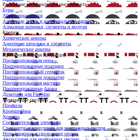
Расходные материалы для инструмента
Буры
Абразивные диски
Алмазные диски и шлифовальные чашки
Алмазные коронки, сегменты и модули
Крепеж
Химические анкеры
Анкерные шпильки и элементы
Механические анкеры
Противопожарная продукция
Противопожарная пена
Противопожарные подушки
Противопожарный герметик
Противопожарное покрытие
Противопожарная мастика
Противопожарные блоки
Дозаторы для FireStop
Монтажные системы
Профили
Кронштейны
Хомуты
Соединительные элементы
Стандартные крепления для монтажных систем
Неподвижные и скользящие опоры
Аксессуары для монтажных систем