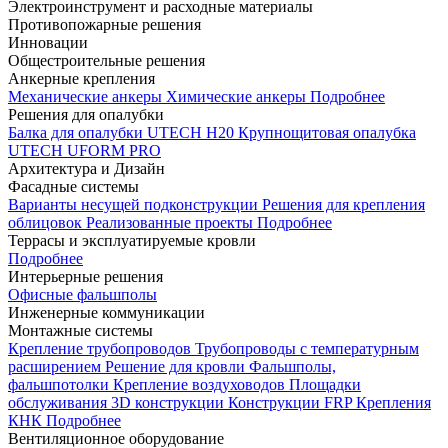
Электроинструмент и расходные материалы
Противопожарные решения
Инновации
Общестроительные решения
Анкерные крепления
Механические анкеры
Химические анкеры
Подробнее
Решения для опалубки
Балка для опалубки UTECH H20
Крупнощитовая опалубка
UTECH UFORM PRO
Архитектура и Дизайн
Фасадные системы
Варианты несущей подконструкции
Решения для крепления
облицовок
Реализованные проекты
Подробнее
Террасы и эксплуатируемые кровли
Подробнее
Интерьерные решения
Офисные фальшполы
Инженерные коммуникации
Монтажные системы
Крепление трубопроводов
Трубопроводы с температурным
расширением
Решение для кровли
Фальшполы,
фальшпотолки
Крепление воздуховодов
Площадки
обслуживания
3D конструкции
Конструкции FRP
Крепления
КНК
Подробнее
Вентиляционное оборудование