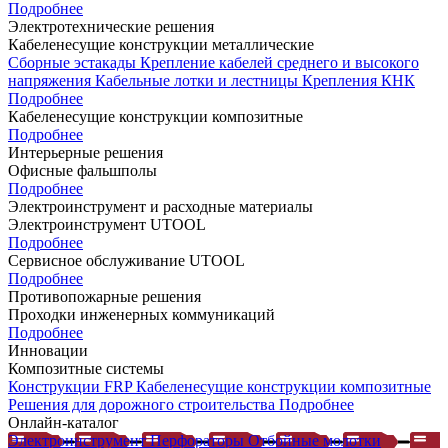
Подробнее
Электротехнические решения
Кабеленесущие конструкции металлические
Сборные эстакады
Крепление кабелей среднего и высокого
напряжения
Кабельные лотки и лестницы
Крепления КНК
Подробнее
Кабеленесущие конструкции композитные
Подробнее
Интерьерные решения
Офисные фальшполы
Подробнее
Электроинструмент и расходные материалы
Электроинструмент UTOOL
Подробнее
Сервисное обслуживание UTOOL
Подробнее
Противопожарные решения
Проходки инженерных коммуникаций
Подробнее
Инновации
Композитные системы
Конструкции FRP
Кабеленесущие конструкции композитные
Решения для дорожного строительства
Подробнее
Онлайн-каталог
Электроинструмент
Перфораторы
Отбойные молотки