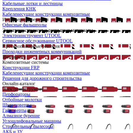
Кабельные лотки и лестницы
Крепления КНК
Кабеленесущие конструкции композитные
Интерьерные решения
Офисные фальшполы
Электроинструмент и расходные материалы
Электроинструмент UTOOL
Сервисное обслуживание UTOOL
Противопожарные решения
Проходки инженерных коммуникаций
Инновации
Композитные системы
Конструкции FRP
Кабеленесущие конструкции композитные
Решения для дорожного строительства
Онлайн-каталог
Электроинструмент
Перфораторы
Отбойные молотки
Шуруповерты
Гайковерты
Алмазное бурение
Углошлифовальные машины
Строительные пылесосы
АКБ и ЗУ