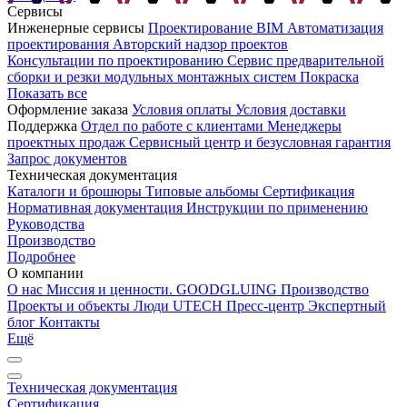
Сервисы
Инженерные сервисы
Проектирование
BIM
Автоматизация
проектирования
Авторский надзор проектов
Консультации по проектированию
Сервис предварительной
сборки и резки модульных монтажных систем
Покраска
Показать все
Оформление заказа
Условия оплаты
Условия доставки
Поддержка
Отдел по работе с клиентами
Менеджеры
проектных продаж
Сервисный центр и безусловная гарантия
Запрос документов
Техническая документация
Каталоги и брошюры
Типовые альбомы
Сертификация
Нормативная документация
Инструкции по применению
Руководства
Производство
Подробнее
О компании
О нас
Миссия и ценности. GOODGLUING
Производство
Проекты и объекты
Люди UTECH
Пресс-центр
Экспертный
блог
Контакты
Ещё
Техническая документация
Сертификация