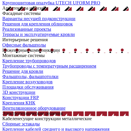
Крупнощитовая опалубка UTECH UFORM PRO
Архитектура и Дизайн
Фасадные системы
Варианты несущей подконструкции
Решения для крепления облицовок
Реализованные проекты
Террасы и эксплуатируемые кровли
Интерьерные решения
Офисные фальшполы
Инженерные коммуникации
Монтажные системы
Крепление трубопроводов
Трубопроводы с температурным расширением
Решение для кровли
Фальшполы, фальшпотолки
Крепление воздуховодов
Площадки обслуживания
3D конструкции
Конструкции FRP
Крепления КНК
Вентиляционное оборудование
Электротехнические решения
Кабеленесущие конструкции металлические
Сборные эстакады
Крепление кабелей среднего и высокого напряжения