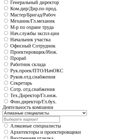
Генеральный директор
Ком.дир/Дир.по прод.
Мастер/Бригад/Рабоч
Механик/Гл.механик
М-р по охране труда
Нач.службы экспл-ции
Начальник участка
Офисный Сотрудник
Проектировщик/Инж.
Прораб
Работник склада
Рук.проек/ПТО/НачОКС
Руков.отд.снабжения
Секретарь
Сотр. отд.снабжения
Тех.Директор/Гл.инж.
Фин.директор/Гл.бух.
Деятельность компании
Алмазные специалисты
Архитекторы и проектировщики
Внутренняя отделка