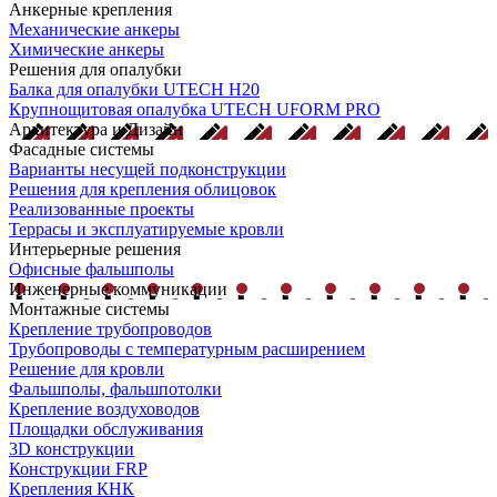
Анкерные крепления
Механические анкеры
Химические анкеры
Решения для опалубки
Балка для опалубки UTECH H20
Крупнощитовая опалубка UTECH UFORM PRO
Архитектура и Дизайн
Фасадные системы
Варианты несущей подконструкции
Решения для крепления облицовок
Реализованные проекты
Террасы и эксплуатируемые кровли
Интерьерные решения
Офисные фальшполы
Инженерные коммуникации
Монтажные системы
Крепление трубопроводов
Трубопроводы с температурным расширением
Решение для кровли
Фальшполы, фальшпотолки
Крепление воздуховодов
Площадки обслуживания
3D конструкции
Конструкции FRP
Крепления КНК