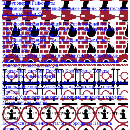
Шуруповерты
Гайковерты
Алмазное бурение
Углошлифовальные машины
Строительные
пылесосы
АКБ и ЗУ
Показать все
Противопожарная продукция
Противопожарная пена
Противопожарные подушки
Противопожарный герметик
Противопожарное покрытие
Противопожарная мастика
Противопожарные блоки
Дозаторы для FireStop
Показать все
Расходные материалы для инструмента
Буры
Абразивные
диски
Алмазные диски и шлифовальные чашки
Алмазные
коронки, сегменты и модули
Монтажные системы
Профили
Кронштейны
Хомуты
Соединительные элементы
Стандартные крепления для монтажных систем
Неподвижные
и скользящие опоры
Аксессуары для монтажных систем
Показать все
Крепеж
Химические анкеры
Анкерные шпильки и элементы
Механические анкеры
В онлайн-каталоге представлена часть ассортимента.
Дополнительно о нашей продукции вы можете узнать через
разделы:
Комплексные решения
Каталоги и брошюры
Написать
менеджеру