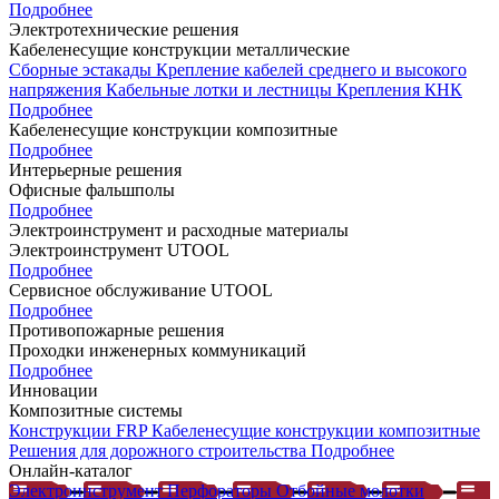
Подробнее
Электротехнические решения
Кабеленесущие конструкции металлические
Сборные эстакады
Крепление кабелей среднего и высокого
напряжения
Кабельные лотки и лестницы
Крепления КНК
Подробнее
Кабеленесущие конструкции композитные
Подробнее
Интерьерные решения
Офисные фальшполы
Подробнее
Электроинструмент и расходные материалы
Электроинструмент UTOOL
Подробнее
Сервисное обслуживание UTOOL
Подробнее
Противопожарные решения
Проходки инженерных коммуникаций
Подробнее
Инновации
Композитные системы
Конструкции FRP
Кабеленесущие конструкции композитные
Решения для дорожного строительства
Подробнее
Онлайн-каталог
Электроинструмент
Перфораторы
Отбойные молотки