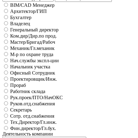
BIM/CAD Менеджер
Архитектор/ГИП
Бухгалтер
Владелец
Генеральный директор
Ком.дир/Дир.по прод.
Мастер/Бригад/Рабоч
Механик/Гл.механик
М-р по охране труда
Нач.службы экспл-ции
Начальник участка
Офисный Сотрудник
Проектировщик/Инж.
Прораб
Работник склада
Рук.проек/ПТО/НачОКС
Руков.отд.снабжения
Секретарь
Сотр. отд.снабжения
Тех.Директор/Гл.инж.
Фин.директор/Гл.бух.
Деятельность компании