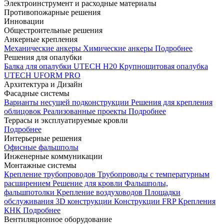
Электроинструмент и расходные материалы
Противопожарные решения
Инновации
Общестроительные решения
Анкерные крепления
Механические анкеры
Химические анкеры
Подробнее
Решения для опалубки
Балка для опалубки UTECH H20
Крупнощитовая опалубка
UTECH UFORM PRO
Архитектура и Дизайн
Фасадные системы
Варианты несущей подконструкции
Решения для крепления
облицовок
Реализованные проекты
Подробнее
Террасы и эксплуатируемые кровли
Подробнее
Интерьерные решения
Офисные фальшполы
Инженерные коммуникации
Монтажные системы
Крепление трубопроводов
Трубопроводы с температурным
расширением
Решение для кровли
Фальшполы,
фальшпотолки
Крепление воздуховодов
Площадки
обслуживания
3D конструкции
Конструкции FRP
Крепления
КНК
Подробнее
Вентиляционное оборудование