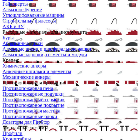
Гайковерты
Алмазное бурение
Углошлифовальные машины
Строительные пылесосы
АКБ и ЗУ
Расходные материалы для инструмента
Буры
Абразивные диски
Алмазные диски и шлифовальные чашки
Алмазные коронки, сегменты и модули
Крепеж
Химические анкеры
Анкерные шпильки и элементы
Механические анкеры
Противопожарная продукция
Противопожарная пена
Противопожарные подушки
Противопожарный герметик
Противопожарное покрытие
Противопожарная мастика
Противопожарные блоки
Дозаторы для FireStop
Монтажные системы
Профили
Кронштейны