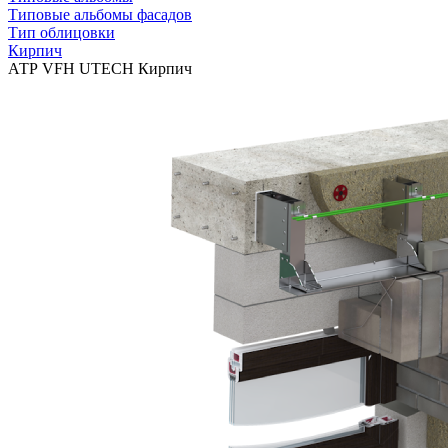
Типовые альбомы фасадов
Тип облицовки
Кирпич
АТР VFH UTECH Кирпич