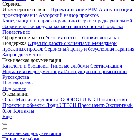
Сервисы
Инженерные сервисы
Проектирование
BIM
Автоматизация
проектирования
Авторский надзор проектов
Консультации по проектированию
Сервис предварительной
сборки и резки модульных монтажных систем
Покраска
Показать все
Оформление заказа
Условия оплаты
Условия доставки
Поддержка
Отдел по работе с клиентами
Менеджеры
проектных продаж
Сервисный центр и безусловная гарантия
Запрос документов
Техническая документация
Каталоги и брошюры
Типовые альбомы
Сертификация
Нормативная документация
Инструкции по применению
Руководства
Производство
Подробнее
О компании
О нас
Миссия и ценности. GOODGLUING
Производство
Проекты и объекты
Люди UTECH
Пресс-центр
Экспертный
блог
Контакты
Ещё
Техническая документация
Типовые альбомы