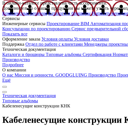
В онлайн-каталоге представлена часть ассортимента.
Дополнительно о нашей продукции вы можете узнать через раз
Комплексные решения
Каталоги и брошюры
Написать менедж
Сервисы
Инженерные сервисы
Проектирование
BIM
Автоматизация пр
Консультации по проектированию
Сервис предварительной сб
Показать все
Оформление заказа
Условия оплаты
Условия доставки
Поддержка
Отдел по работе с клиентами
Менеджеры проектны
Техническая документация
Каталоги и брошюры
Типовые альбомы
Сертификация
Нормат
Производство
Подробнее
О компании
О нас
Миссия и ценности. GOODGLUING
Производство
Прое
Ещё
Техническая документация
Типовые альбомы
Кабеленесущие конструкции КНК
Кабеленесущие конструкции