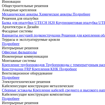
Инновации
Общестроительные решения
Анкерные крепления
Механические анкеры
Химические анкеры
Подробнее
Решения для опалубки
Балка для опалубки UTECH H20
Крупнощитовая опалубка 
Архитектура и Дизайн
Фасадные системы
Варианты несущей подконструкции
Решения для крепления о
Террасы и эксплуатируемые кровли
Подробнее
Интерьерные решения
Офисные фальшполы
Инженерные коммуникации
Монтажные системы
Крепление трубопроводов
Трубопроводы с температурным ра
Конструкции FRP
Крепления КНК
Подробнее
Вентиляционное оборудование
Подробнее
Электротехнические решения
Кабеленесущие конструкции металлические
Сборные эстакады
Крепление кабелей среднего и высокого н
Кабеленесущие конструкции композитные
Подробнее
Интерьерные решения