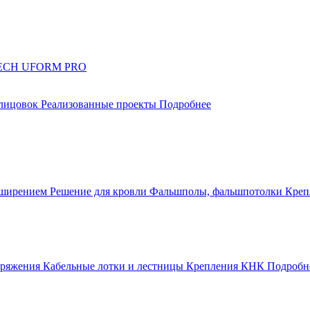
UTECH UFORM PRO
блицовок
Реализованные проекты
Подробнее
сширением
Решение для кровли
Фальшполы, фальшпотолки
Креп
апряжения
Кабельные лотки и лестницы
Крепления КНК
Подробн