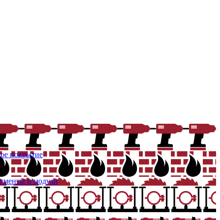
ое покрытие
егменты и модули