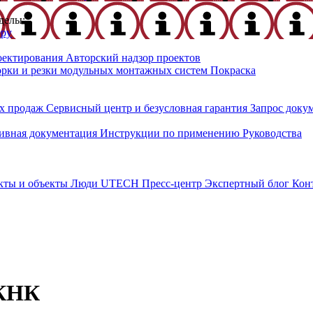
делы:
еру
оектирования
Авторский надзор проектов
орки и резки модульных монтажных систем
Покраска
х продаж
Сервисный центр и безусловная гарантия
Запрос доку
ивная документация
Инструкции по применению
Руководства
кты и объекты
Люди UTECH
Пресс-центр
Экспертный блог
Кон
 КНК