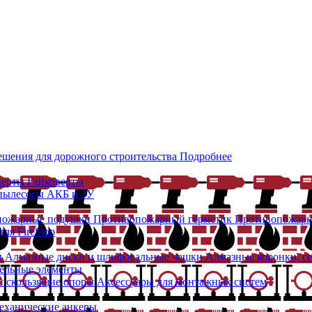
ешения для дорожного строительства
Подробнее
верты
Гайковерты
 пылесосы
АКБ и ЗУ
пожарные подушки
Противопожарный герметик
Противопожарн
ля FireStop
и
Алмазные диски и шлифовальные чашки
Алмазные коронки, с
ельные элементы
 скользящие опоры
Аксессуары для монтажных систем
еханические анкеры