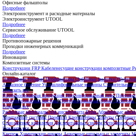
Офисные фальшполы
Подробнее
Электроинструмент и расходные материалы
Электроинструмент UTOOL
Подробнее
Сервисное обслуживание UTOOL
Подробнее
Противопожарные решения
Проходки инженерных коммуникаций
Подробнее
Инновации
Композитные системы
Конструкции FRP
Кабеленесущие конструкции композитные
Р
Онлайн-каталог
Электроинструмент
Перфораторы
Отбойные молотки
Шурупо
Алмазное бурение
Углошлифовальные машины
Строительные
Показать все
Противопожарная продукция
Противопожарная пена
Противо
Противопожарная мастика
Противопожарные блоки
Дозаторы д
Показать все
Расходные материалы для инструмента
Буры
Абразивные диск
Монтажные системы
Профили
Кронштейны
Хомуты
Соединит
Стандартные крепления для монтажных систем
Неподвижные и
Показать все
Крепеж
Химические анкеры
Анкерные шпильки и элементы
М