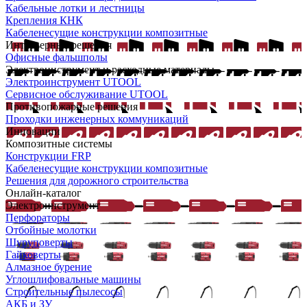
Кабельные лотки и лестницы
Крепления КНК
Кабеленесущие конструкции композитные
Интерьерные решения
Офисные фальшполы
Электроинструмент и расходные материалы
Электроинструмент UTOOL
Сервисное обслуживание UTOOL
Противопожарные решения
Проходки инженерных коммуникаций
Инновации
Композитные системы
Конструкции FRP
Кабеленесущие конструкции композитные
Решения для дорожного строительства
Онлайн-каталог
Электроинструмент
Перфораторы
Отбойные молотки
Шуруповерты
Гайковерты
Алмазное бурение
Углошлифовальные машины
Строительные пылесосы
АКБ и ЗУ