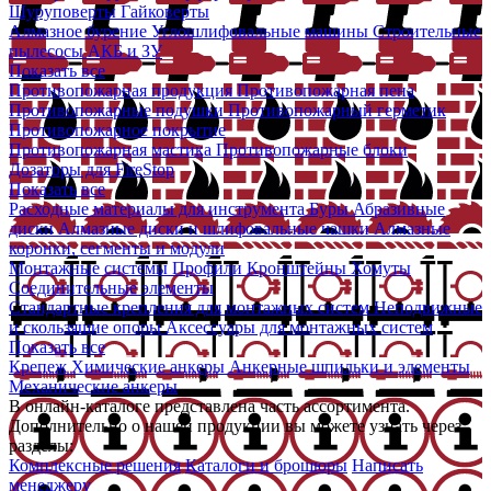
Шуруповерты
Гайковерты
Алмазное бурение
Углошлифовальные машины
Строительные
пылесосы
АКБ и ЗУ
Показать все
Противопожарная продукция
Противопожарная пена
Противопожарные подушки
Противопожарный герметик
Противопожарное покрытие
Противопожарная мастика
Противопожарные блоки
Дозаторы для FireStop
Показать все
Расходные материалы для инструмента
Буры
Абразивные
диски
Алмазные диски и шлифовальные чашки
Алмазные
коронки, сегменты и модули
Монтажные системы
Профили
Кронштейны
Хомуты
Соединительные элементы
Стандартные крепления для монтажных систем
Неподвижные
и скользящие опоры
Аксессуары для монтажных систем
Показать все
Крепеж
Химические анкеры
Анкерные шпильки и элементы
Механические анкеры
В онлайн-каталоге представлена часть ассортимента.
Дополнительно о нашей продукции вы можете узнать через
разделы:
Комплексные решения
Каталоги и брошюры
Написать
менеджеру