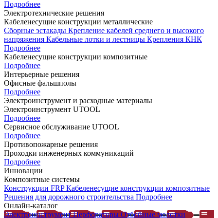
Подробнее
Электротехнические решения
Кабеленесущие конструкции металлические
Сборные эстакады
Крепление кабелей среднего и высокого
напряжения
Кабельные лотки и лестницы
Крепления КНК
Подробнее
Кабеленесущие конструкции композитные
Подробнее
Интерьерные решения
Офисные фальшполы
Подробнее
Электроинструмент и расходные материалы
Электроинструмент UTOOL
Подробнее
Сервисное обслуживание UTOOL
Подробнее
Противопожарные решения
Проходки инженерных коммуникаций
Подробнее
Инновации
Композитные системы
Конструкции FRP
Кабеленесущие конструкции композитные
Решения для дорожного строительства
Подробнее
Онлайн-каталог
Электроинструмент
Перфораторы
Отбойные молотки