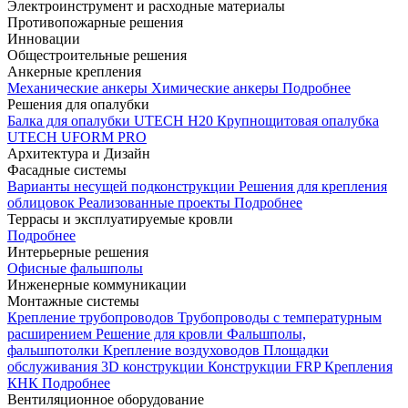
Электроинструмент и расходные материалы
Противопожарные решения
Инновации
Общестроительные решения
Анкерные крепления
Механические анкеры
Химические анкеры
Подробнее
Решения для опалубки
Балка для опалубки UTECH H20
Крупнощитовая опалубка
UTECH UFORM PRO
Архитектура и Дизайн
Фасадные системы
Варианты несущей подконструкции
Решения для крепления
облицовок
Реализованные проекты
Подробнее
Террасы и эксплуатируемые кровли
Подробнее
Интерьерные решения
Офисные фальшполы
Инженерные коммуникации
Монтажные системы
Крепление трубопроводов
Трубопроводы с температурным
расширением
Решение для кровли
Фальшполы,
фальшпотолки
Крепление воздуховодов
Площадки
обслуживания
3D конструкции
Конструкции FRP
Крепления
КНК
Подробнее
Вентиляционное оборудование