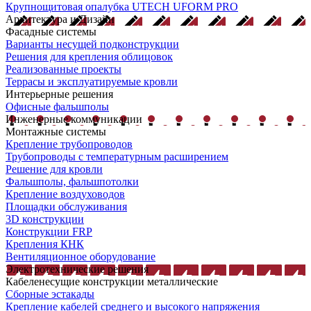
Крупнощитовая опалубка UTECH UFORM PRO
Архитектура и Дизайн
Фасадные системы
Варианты несущей подконструкции
Решения для крепления облицовок
Реализованные проекты
Террасы и эксплуатируемые кровли
Интерьерные решения
Офисные фальшполы
Инженерные коммуникации
Монтажные системы
Крепление трубопроводов
Трубопроводы с температурным расширением
Решение для кровли
Фальшполы, фальшпотолки
Крепление воздуховодов
Площадки обслуживания
3D конструкции
Конструкции FRP
Крепления КНК
Вентиляционное оборудование
Электротехнические решения
Кабеленесущие конструкции металлические
Сборные эстакады
Крепление кабелей среднего и высокого напряжения