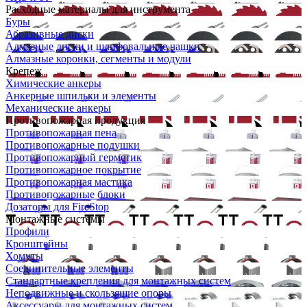
Расходные материалы для инструмента
Буры
Абразивные диски
Алмазные диски и шлифовальные чашки
Алмазные коронки, сегменты и модули
Крепеж
Химические анкеры
Анкерные шпильки и элементы
Механические анкеры
Противопожарная продукция
Противопожарная пена
Противопожарные подушки
Противопожарный герметик
Противопожарное покрытие
Противопожарная мастика
Противопожарные блоки
Дозаторы для FireStop
Монтажные системы
Профили
Кронштейны
Хомуты
Соединительные элементы
Стандартные крепления для монтажных систем
Неподвижные и скользящие опоры
Аксессуары для монтажных систем