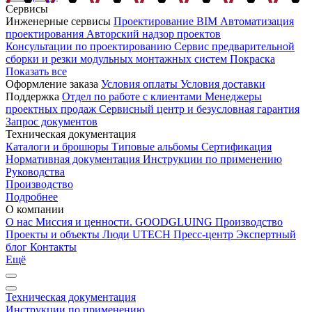
Сервисы
Инженерные сервисы
Проектирование
BIM
Автоматизация
проектирования
Авторский надзор проектов
Консультации по проектированию
Сервис предварительной
сборки и резки модульных монтажных систем
Покраска
Показать все
Оформление заказа
Условия оплаты
Условия доставки
Поддержка
Отдел по работе с клиентами
Менеджеры
проектных продаж
Сервисный центр и безусловная гарантия
Запрос документов
Техническая документация
Каталоги и брошюры
Типовые альбомы
Сертификация
Нормативная документация
Инструкции по применению
Руководства
Производство
Подробнее
О компании
О нас
Миссия и ценности. GOODGLUING
Производство
Проекты и объекты
Люди UTECH
Пресс-центр
Экспертный
блог
Контакты
Ещё
Техническая документация
Инструкции по применению