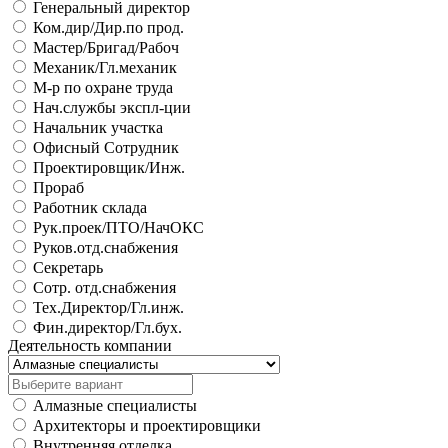
Генеральный директор
Ком.дир/Дир.по прод.
Мастер/Бригад/Рабоч
Механик/Гл.механик
М-р по охране труда
Нач.службы экспл-ции
Начальник участка
Офисный Сотрудник
Проектировщик/Инж.
Прораб
Работник склада
Рук.проек/ПТО/НачОКС
Руков.отд.снабжения
Секретарь
Сотр. отд.снабжения
Тех.Директор/Гл.инж.
Фин.директор/Гл.бух.
Деятельность компании
Алмазные специалисты
Архитекторы и проектировщики
Внутренняя отделка