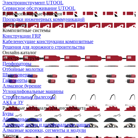
Электроинструмент UTOOL
Сервисное обслуживание UTOOL
Противопожарные решения
Проходки инженерных коммуникаций
Инновации
Композитные системы
Конструкции FRP
Кабеленесущие конструкции композитные
Решения для дорожного строительства
Онлайн-каталог
Электроинструмент
Перфораторы
Отбойные молотки
Шуруповерты
Гайковерты
Алмазное бурение
Углошлифовальные машины
Строительные пылесосы
АКБ и ЗУ
Расходные материалы для инструмента
Буры
Абразивные диски
Алмазные диски и шлифовальные чашки
Алмазные коронки, сегменты и модули
Крепеж