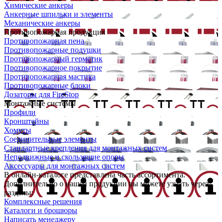
Химические анкеры
Анкерные шпильки и элементы
Механические анкеры
Противопожарная продукция
Противопожарная пена
Противопожарные подушки
Противопожарный герметик
Противопожарное покрытие
Противопожарная мастика
Противопожарные блоки
Дозаторы для FireStop
Монтажные системы
Профили
Кронштейны
Хомуты
Соединительные элементы
Стандартные крепления для монтажных систем
Неподвижные и скользящие опоры
Аксессуары для монтажных систем
В онлайн-каталоге представлена часть ассортимента.
Дополнительно о нашей продукции вы можете узнать через
разделы:
Комплексные решения
Каталоги и брошюры
Написать менеджеру