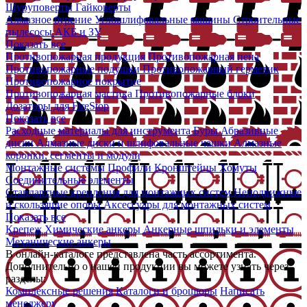
Шуруповерты
Гайковерты
Алмазное бурение
Углошлифовальные машины
Строительные
пылесосы
АКБ и ЗУ
Показать все
Противопожарная продукция
Противопожарная пена
Противопожарные подушки
Противопожарный герметик
Противопожарное покрытие
Противопожарная мастика
Противопожарные блоки
Дозаторы для FireStop
Показать все
Расходные материалы для инструмента
Буры
Абразивные
диски
Алмазные диски и шлифовальные чашки
Алмазные
коронки, сегменты и модули
Монтажные системы
Профили
Кронштейны
Хомуты
Соединительные элементы
Стандартные крепления для монтажных систем
Неподвижные
и скользящие опоры
Аксессуары для монтажных систем
Показать все
Крепеж
Химические анкеры
Анкерные шпильки и элементы
Механические анкеры
В онлайн-каталоге представлена часть ассортимента.
Дополнительно о нашей продукции вы можете узнать через
разделы:
Комплексные решения
Каталоги и брошюры
Написать
менеджеру