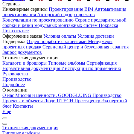
Сервисы
Инженерные сервисы
Проектирование
BIM
Автоматизация
проектирования
Авторский надзор проектов
Консультации по проектированию
Сервис предварительной
сборки и резки модульных монтажных систем
Покраска
Показать все
Оформление заказа
Условия оплаты
Условия доставки
Поддержка
Отдел по работе с клиентами
Менеджеры
проектных продаж
Сервисный центр и безусловная гарантия
Запрос документов
Техническая документация
Каталоги и брошюры
Типовые альбомы
Сертификация
Нормативная документация
Инструкции по применению
Руководства
Производство
Подробнее
О компании
О нас
Миссия и ценности. GOODGLUING
Производство
Проекты и объекты
Люди UTECH
Пресс-центр
Экспертный
блог
Контакты
Ещё
Техническая документация
Типовые альбомы