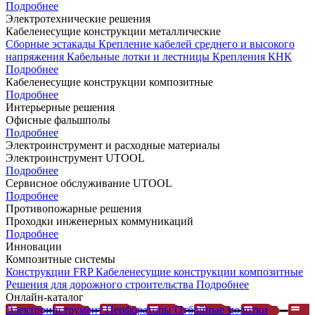
Подробнее
Электротехнические решения
Кабеленесущие конструкции металлические
Сборные эстакады
Крепление кабелей среднего и высокого
напряжения
Кабельные лотки и лестницы
Крепления КНК
Подробнее
Кабеленесущие конструкции композитные
Подробнее
Интерьерные решения
Офисные фальшполы
Подробнее
Электроинструмент и расходные материалы
Электроинструмент UTOOL
Подробнее
Сервисное обслуживание UTOOL
Подробнее
Противопожарные решения
Проходки инженерных коммуникаций
Подробнее
Инновации
Композитные системы
Конструкции FRP
Кабеленесущие конструкции композитные
Решения для дорожного строительства
Подробнее
Онлайн-каталог
Электроинструмент
Перфораторы
Отбойные молотки