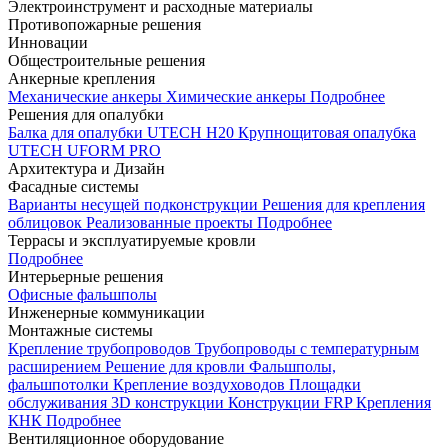
Электроинструмент и расходные материалы
Противопожарные решения
Инновации
Общестроительные решения
Анкерные крепления
Механические анкеры
Химические анкеры
Подробнее
Решения для опалубки
Балка для опалубки UTECH H20
Крупнощитовая опалубка
UTECH UFORM PRO
Архитектура и Дизайн
Фасадные системы
Варианты несущей подконструкции
Решения для крепления
облицовок
Реализованные проекты
Подробнее
Террасы и эксплуатируемые кровли
Подробнее
Интерьерные решения
Офисные фальшполы
Инженерные коммуникации
Монтажные системы
Крепление трубопроводов
Трубопроводы с температурным
расширением
Решение для кровли
Фальшполы,
фальшпотолки
Крепление воздуховодов
Площадки
обслуживания
3D конструкции
Конструкции FRP
Крепления
КНК
Подробнее
Вентиляционное оборудование