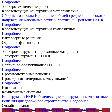
Подробнее
Электротехнические решения
Кабеленесущие конструкции металлические
Сборные эстакады
Крепление кабелей среднего и высокого
напряжения
Кабельные лотки и лестницы
Крепления КНК
Подробнее
Кабеленесущие конструкции композитные
Подробнее
Интерьерные решения
Офисные фальшполы
Подробнее
Электроинструмент и расходные материалы
Электроинструмент UTOOL
Подробнее
Сервисное обслуживание UTOOL
Подробнее
Противопожарные решения
Проходки инженерных коммуникаций
Подробнее
Инновации
Композитные системы
Конструкции FRP
Кабеленесущие конструкции композитные
Решения для дорожного строительства
Подробнее
Онлайн-каталог
Электроинструмент
Перфораторы
Отбойные молотки