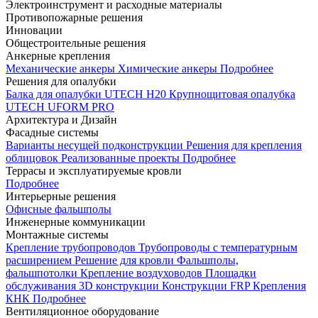
Электроинструмент и расходные материалы
Противопожарные решения
Инновации
Общестроительные решения
Анкерные крепления
Механические анкеры
Химические анкеры
Подробнее
Решения для опалубки
Балка для опалубки UTECH H20
Крупнощитовая опалубка
UTECH UFORM PRO
Архитектура и Дизайн
Фасадные системы
Варианты несущей подконструкции
Решения для крепления
облицовок
Реализованные проекты
Подробнее
Террасы и эксплуатируемые кровли
Подробнее
Интерьерные решения
Офисные фальшполы
Инженерные коммуникации
Монтажные системы
Крепление трубопроводов
Трубопроводы с температурным
расширением
Решение для кровли
Фальшполы,
фальшпотолки
Крепление воздуховодов
Площадки
обслуживания
3D конструкции
Конструкции FRP
Крепления
КНК
Подробнее
Вентиляционное оборудование