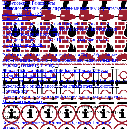
Шуруповерты
Гайковерты
Алмазное бурение
Углошлифовальные машины
Строительные
пылесосы
АКБ и ЗУ
Показать все
Противопожарная продукция
Противопожарная пена
Противопожарные подушки
Противопожарный герметик
Противопожарное покрытие
Противопожарная мастика
Противопожарные блоки
Дозаторы для FireStop
Показать все
Расходные материалы для инструмента
Буры
Абразивные
диски
Алмазные диски и шлифовальные чашки
Алмазные
коронки, сегменты и модули
Монтажные системы
Профили
Кронштейны
Хомуты
Соединительные элементы
Стандартные крепления для монтажных систем
Неподвижные
и скользящие опоры
Аксессуары для монтажных систем
Показать все
Крепеж
Химические анкеры
Анкерные шпильки и элементы
Механические анкеры
В онлайн-каталоге представлена часть ассортимента.
Дополнительно о нашей продукции вы можете узнать через
разделы:
Комплексные решения
Каталоги и брошюры
Написать
менеджеру