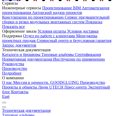
Сервисы
Инженерные сервисы
Проектирование
BIM
Автоматизация
проектирования
Авторский надзор проектов
Консультации по проектированию
Сервис предварительной
сборки и резки модульных монтажных систем
Покраска
Показать все
Оформление заказа
Условия оплаты
Условия доставки
Поддержка
Отдел по работе с клиентами
Менеджеры
проектных продаж
Сервисный центр и безусловная гарантия
Запрос документов
Техническая документация
Каталоги и брошюры
Типовые альбомы
Сертификация
Нормативная документация
Инструкции по применению
Руководства
Производство
Подробнее
О компании
О нас
Миссия и ценности. GOODGLUING
Производство
Проекты и объекты
Люди UTECH
Пресс-центр
Экспертный
блог
Контакты
Ещё
Техническая документация
Типовые альбомы