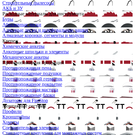
Строительные пылесосы
АКБ и ЗУ
Расходные материалы для инструмента
Буры
Абразивные диски
Алмазные диски и шлифовальные чашки
Алмазные коронки, сегменты и модули
Крепеж
Химические анкеры
Анкерные шпильки и элементы
Механические анкеры
Противопожарная продукция
Противопожарная пена
Противопожарные подушки
Противопожарный герметик
Противопожарное покрытие
Противопожарная мастика
Противопожарные блоки
Дозаторы для FireStop
Монтажные системы
Профили
Кронштейны
Хомуты
Соединительные элементы
Стандартные крепления для монтажных систем