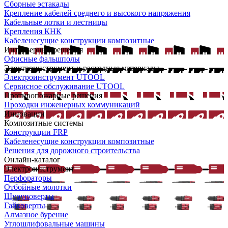
Сборные эстакады
Крепление кабелей среднего и высокого напряжения
Кабельные лотки и лестницы
Крепления КНК
Кабеленесущие конструкции композитные
Интерьерные решения
Офисные фальшполы
Электроинструмент и расходные материалы
Электроинструмент UTOOL
Сервисное обслуживание UTOOL
Противопожарные решения
Проходки инженерных коммуникаций
Инновации
Композитные системы
Конструкции FRP
Кабеленесущие конструкции композитные
Решения для дорожного строительства
Онлайн-каталог
Электроинструмент
Перфораторы
Отбойные молотки
Шуруповерты
Гайковерты
Алмазное бурение
Углошлифовальные машины